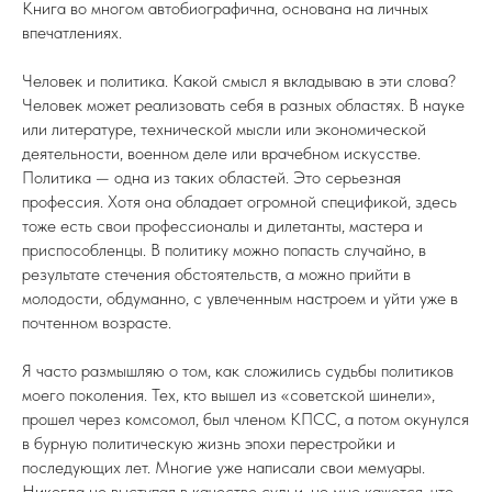
Книга во многом автобиографична, основана на личных
впечатлениях.
Человек и политика. Какой смысл я вкладываю в эти слова?
Человек может реализовать себя в разных областях. В науке
или литературе, технической мысли или экономической
деятельности, военном деле или врачебном искусстве.
Политика — одна из таких областей. Это серьезная
профессия. Хотя она обладает огромной спецификой, здесь
тоже есть свои профессионалы и дилетанты, мастера и
приспособленцы. В политику можно попасть случайно, в
результате стечения обстоятельств, а можно прийти в
молодости, обдуманно, с увлеченным настроем и уйти уже в
почтенном возрасте.
Я часто размышляю о том, как сложились судьбы политиков
моего поколения. Тех, кто вышел из «советской шинели»,
прошел через комсомол, был членом КПСС, а потом окунулся
в бурную политическую жизнь эпохи перестройки и
последующих лет. Многие уже написали свои мемуары.
Никогда не выступал в качестве судьи, но мне кажется, что