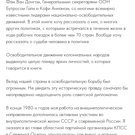
Фам Ван Донгом, Генеральными секретарями ООН
Бутросом Гали и Кофи Аннаном, со многими всемирно
известными лидерами национально-освободительных
движений. В этой книге хочу рассказать о них, о многих
других политиках, с которыми встречался в течение жизни в
ходе рабочих поездок в более чем 70 стран. Вообще хочу
рассказать о судьбе человека в политике.
Освободительное движение колониальных народов
выдвинуло целую плеяду ярких личностей, о которых
говорится в книге.
Вклад нашей страны в освободительную борьбу был
огромным. Не увидеть эту историческую правду означало бы
неоправданно недооценить роль советской дипломатии.
В конце 1980-х годов моя работа на внешнеполитическом
направлении дополнилась активным участием во
внутриполитической жизни СССР и современной России. Я
оказался во главе областной партийной организации КПСС
в Северной Осетии, откуда родом, где вырос и получил