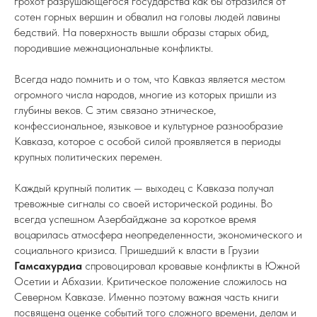
грохот разрушающегося государства как бы отразился от
сотен горных вершин и обвалил на головы людей лавины
бедствий. На поверхность вышли образы старых обид,
породившие межнациональные конфликты.
Всегда надо помнить и о том, что Кавказ является местом
огромного числа народов, многие из которых пришли из
глубины веков. С этим связано этническое,
конфессиональное, языковое и культурное разнообразие
Кавказа, которое с особой силой проявляется в периоды
крупных политических перемен.
Каждый крупный политик — выходец с Кавказа получал
тревожные сигналы со своей исторической родины. Во
всегда успешном Азербайджане за короткое время
воцарилась атмосфера неопределенности, экономического и
социального кризиса. Пришедший к власти в Грузии
Гамсахурдиа
спровоцировал кровавые конфликты в Южной
Осетии и Абхазии. Критическое положение сложилось на
Северном Кавказе. Именно поэтому важная часть книги
посвящена оценке событий того сложного времени, делам и