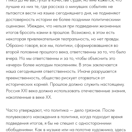
лучшие из них те, где рассказ о минувших событиях не
пытаются вести на языке сегодняшнего дня, не подменяют
достоверность истории ее более поздними политическими
оценками. Убежден, что нельзя при подведении жизненных
итогов бросать камни в прошлое. Возможно, в этом есть
некоторая привлекательная театральность, но нет правды.
Образно говоря, все мы, политики, сформировавшиеся во
второй половине прошлого века, ответственны за то, что было
вчера. Но мы ответственны и за то, чтобы объяснить это
«вчера» более молодым поколениям. В этом заключается
наша сегодняшняя ответственность. Иначе разрушается
преемственность, общество рискует оторваться от
исторических корней. Прошлое должно служить настоящему.
Россия XXI века должна использовать отечественные знания,
накопленные в веке XX.
Часто утверждают, что политика — дело грязное. После
полувекового нахождения в политике, когда подходит время
подведения итогов, я бы не спешил с односторонними
обобщениями. Как в музыке или на полотне художника, здесь