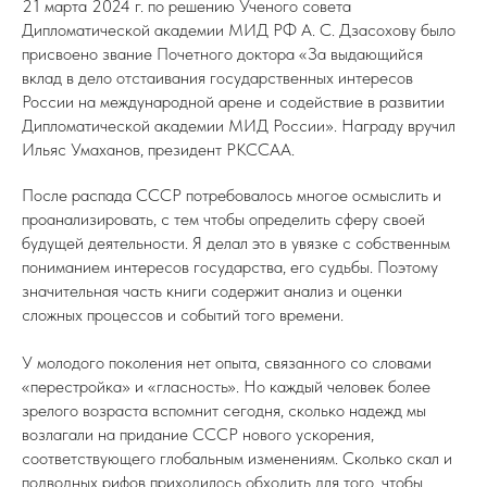
21 марта 2024 г. по решению Ученого совета
Дипломатической академии МИД РФ А. С. Дзасохову было
присвоено звание Почетного доктора «За выдающийся
вклад в дело отстаивания государственных интересов
России на международной арене и содействие в развитии
Дипломатической академии МИД России». Награду вручил
Ильяс Умаханов, президент РКССАА.
После распада СССР потребовалось многое осмыслить и
проанализировать, с тем чтобы определить сферу своей
будущей деятельности. Я делал это в увязке с собственным
пониманием интересов государства, его судьбы. Поэтому
значительная часть книги содержит анализ и оценки
сложных процессов и событий того времени.
У молодого поколения нет опыта, связанного со словами
«перестройка» и «гласность». Но каждый человек более
зрелого возраста вспомнит сегодня, сколько надежд мы
возлагали на придание СССР нового ускорения,
соответствующего глобальным изменениям. Сколько скал и
подводных рифов приходилось обходить для того, чтобы