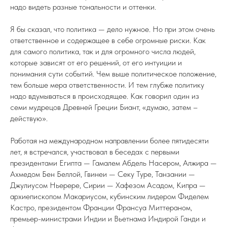
надо видеть разные тональности и оттенки.
Я бы сказал, что политика — дело нужное. Но при этом очень
ответственное и содержащее в себе огромные риски. Как
для самого политика, так и для огромного числа людей,
которые зависят от его решений, от его интуиции и
понимания сути событий. Чем выше политическое положение,
тем больше мера ответственности. И тем глубже политику
надо вдумываться в происходящее. Как говорил один из
семи мудрецов Древней Греции Биант, «думаю, затем –
действую».
Работая на международном направлении более пятидесяти
лет, я встречался, участвовал в беседах с первыми
президентами Египта — Гамалем Абдель Насером, Алжира —
Ахмедом Бен Беллой, Гвинеи — Секу Туре, Танзании —
Джулиусом Ньерере, Сирии — Хафезом Асадом, Кипра —
архиепископом Макариусом, кубинским лидером Фиделем
Кастро, президентом Франции Франсуа Миттераном,
премьер-министрами Индии и Вьетнама Индирой Ганди и