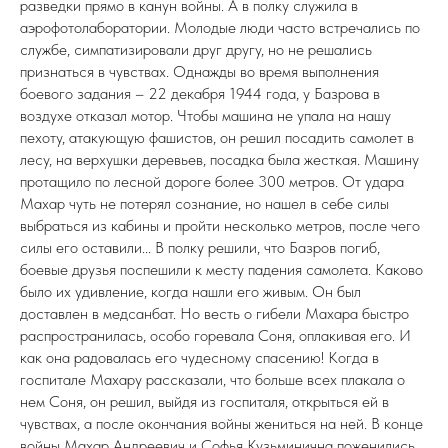
разведки прямо в канун войны. А в полку служила в
аэрофотолаборатории. Молодые люди часто встречались по
службе, симпатизировали друг другу, но не решались
признаться в чувствах. Однажды во время выполнения
боевого задания – 22 декабря 1944 года, у Базрова в
воздухе отказал мотор. Чтобы машина не упала на нашу
пехоту, атакующую фашистов, он решил посадить самолет в
лесу, на верхушки деревьев, посадка была жесткая. Машину
протащило по лесной дороге более 300 метров. От удара
Махар чуть не потерял сознание, но нашел в себе силы
выбраться из кабины и пройти несколько метров, после чего
силы его оставили... В полку решили, что Базров погиб,
боевые друзья поспешили к месту падения самолета. Каково
было их удивление, когда нашли его живым. Он был
доставлен в медсанбат. Но весть о гибели Махара быстро
распространилась, особо горевала Соня, оплакивая его. И
как она радовалась его чудесному спасению! Когда в
госпитале Махару рассказали, что больше всех плакала о
нем Соня, он решил, выйдя из госпиталя, открыться ей в
чувствах, а после окончания войны жениться на ней. В конце
войны Махар Андреевич и Софья Кузьминична поженились,