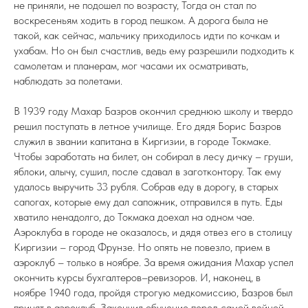
не приняли, не подошел по возрасту, Тогда он стал по
воскресеньям ходить в город пешком. А дорога была не
такой, как сейчас, мальчику приходилось идти по кочкам и
ухабам. Но он был счастлив, ведь ему разрешили подходить к
самолетам и планерам, мог часами их осматривать,
наблюдать за полетами.
В 1939 году Махар Базров окончил среднюю школу и твердо
решил поступать в летное училище. Его дядя Борис Базров
служил в звании капитана в Киргизии, в городе Токмаке.
Чтобы заработать на билет, он собирал в лесу дичку – груши,
яблоки, алычу, сушил, после сдавал в заготконтору. Так ему
удалось выручить 33 рубля. Собрав еду в дорогу, в старых
сапогах, которые ему дал сапожник, отправился в путь. Еды
хватило ненадолго, до Токмака доехал на одном чае.
Аэроклуба в городе не оказалось, и дядя отвез его в столицу
Киргизии – город Фрунзе. Но опять не повезло, прием в
аэроклуб – только в ноябре. За время ожидания Махар успел
окончить курсы бухгалтеров–ревизоров. И, наконец, в
ноябре 1940 года, пройдя строгую медкомиссию, Базров был
принят в аэроклуб. Закончил обучение перед самой войной,