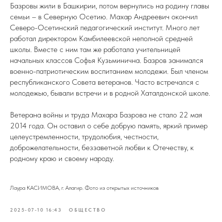
Базровы жили в Башкирии, потом вернулись на родину главы
семьи – в Северную Осетию. Махар Андреевич окончил
Северо-Осетинский педагогический институт. Много лет
работал директором Камбилеевской неполной средней
школы. Вместе с ним там же работала учительницей
начальных классов Софья Кузьминична. Базров занимался
военно-патриотическим воспитанием молодежи. Был членом
республиканского Совета ветеранов. Часто встречался с
молодежью, бывали встречи и в родной Хаталдонской школе.
Ветерана войны и труда Махара Базрова не стало 22 мая
2014 года. Он оставил о себе добрую память, яркий пример
целеустремленности, трудолюбия, честности,
доброжелательности, беззаветной любви к Отечеству, к
родному краю и своему народу.
Лаура КАСИМОВА, г. Алагир. Фото из открытых источников
2025-07-10 16:43
ОБЩЕСТВО