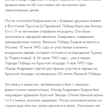
прожили вместе 68 счастливых лет, воспитали трех
замечательных детей.
После госпиталя Базров вместе с боевыми друзьями воевал
в Восточной Пруссии (в Германии). Победа была уже близка.
Его с 11-ю летчиками отправили на родину. Они были
зачислены в парадный авиаполк. Ежедневно совершали
тренировочные полеты. Великую Победу Базров встретил в
Москве. 18 июня 1945 года он участвовал в военно-
воздушном параде, который состоялся на аэродроме Тушино
(в Подмосковье). А 24 июня 1945 года – уже в пешем
Параде Победы на Красной площади. 9 мая 1995 года
Махар Андреевич третий раз принял участие в параде на
Красной площади, посвященном 50-летию Великой Победы.
За отвагу и мужество, проявленные в бою с немецко-
фашистскими захватчиками, Махар Андреевич Базров был
награжден орденами Красной Звезды, Отечественной войны
I и II степени, многими медалями. После окончания войны он
служил еще пять лет, затем уволился в запас. Несколько лет