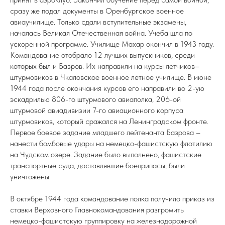
сразу же подал документы в Оренбургское военное
авиаучилище. Только сдали вступительные экзамены,
началась Великая Отечественная война. Учеба шла по
ускоренной программе. Училище Махар окончил в 1943 году.
Командование отобрало 12 лучших выпускников, среди
которых был и Базров. Их направили на курсы летчиков–
штурмовиков в Чкаловское военное летное училище. В июне
1944 года после окончания курсов его направили во 2-ую
эскадрилью 806-го штурмового авиаполка, 206-ой
штурмовой авиадивизии 7-го авиационного корпуса
штурмовиков, который сражался на Ленинградском фронте.
Первое боевое задание младшего лейтенанта Базрова –
нанести бомбовые удары на немецко-фашистскую флотилию
на Чудском озере. Задание было выполнено, фашистские
транспортные суда, доставлявшие боеприпасы, были
уничтожены.
В октябре 1944 года командование полка получило приказ из
ставки Верховного Главнокомандования разгромить
немецко-фашистскую группировку на железнодорожной