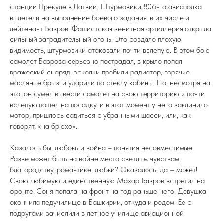
станции Прекуле в Латвии. Штурмовики 806-го авиаполка
вылетели на выполнение боевого задания, в их числе и
лейтенант Базров. Фашистская зенитная артиллерия открыла
сильный заградительный огонь. Это создало плохую
видимость, штурмовики атаковали почти вслепую. В этом бою
самолет Базрова серьезно пострадал, в крыло попал
вражеский снаряд, осколки пробили радиатор, горячие
масляные брызги ударили по стеклу кабины. Но, несмотря на
это, он сумел вывести самолет на свою территорию и почти
вслепую пошел на посадку, и в этот момент у него заклинило
мотор, пришлось садиться с убранными шасси, или, как
говорят, «на брюхо».
Казалось бы, любовь и война – понятия несовместимые.
Разве может быть на войне место светлым чувствам,
благородству, романтике, любви? Оказалось, да – может!
Свою любимую и единственную Махар Базров встретил на
фронте. Соня попала на фронт на год раньше него. Девушка
окончила педучилище в Башкирии, откуда и родом. Ее с
подругами зачислили в летное училище авиационной