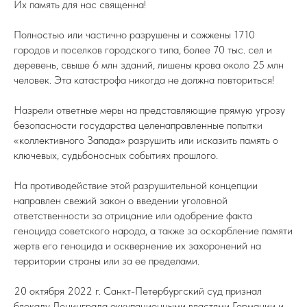
Их память для нас священна!
Полностью или частично разрушены и сожжены 1710
городов и поселков городского типа, более 70 тыс. сел и
деревень, свыше 6 млн зданий, лишены крова около 25 млн
человек. Эта катастрофа никогда не должна повториться!
Назрели ответные меры на представляющие прямую угрозу
безопасности государства целенаправленные попытки
«коллективного Запада» разрушить или исказить память о
ключевых, судьбоносных событиях прошлого.
На противодействие этой разрушительной концепции
направлен свежий закон о введении уголовной
ответственности за отрицание или одобрение факта
геноцида советского народа, а также за оскорбление памяти
жертв его геноцида и осквернение их захоронений на
территории страны или за ее пределами.
20 октября 2022 г. Санкт-Петербургский суд признал
блокаду Ленинграда оккупационными властями Германии и