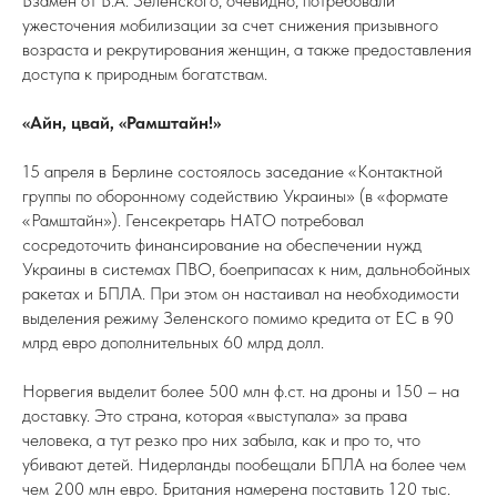
Взамен от В.А. Зеленского, очевидно, потребовали
ужесточения мобилизации за счет снижения призывного
возраста и рекрутирования женщин, а также предоставления
доступа к природным богатствам.
«Айн, цвай, «Рамштайн!»
15 апреля в Берлине состоялось заседание «Контактной
группы по оборонному содействию Украины» (в «формате
«Рамштайн»). Генсекретарь НАТО потребовал
сосредоточить финансирование на обеспечении нужд
Украины в системах ПВО, боеприпасах к ним, дальнобойных
ракетах и БПЛА. При этом он настаивал на необходимости
выделения режиму Зеленского помимо кредита от ЕС в 90
млрд евро дополнительных 60 млрд долл.
Норвегия выделит более 500 млн ф.ст. на дроны и 150 – на
доставку. Это страна, которая «выступала» за права
человека, а тут резко про них забыла, как и про то, что
убивают детей. Нидерланды пообещали БПЛА на более чем
чем 200 млн евро. Британия намерена поставить 120 тыс.