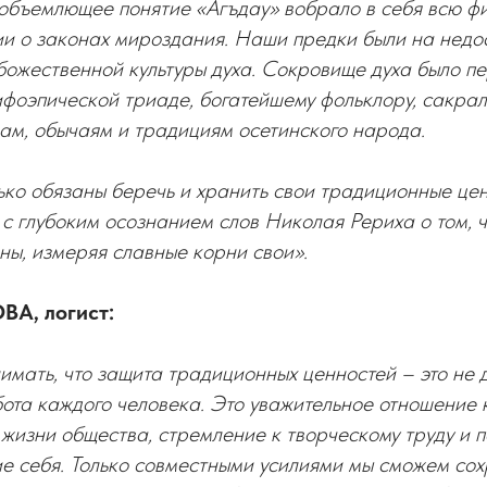
объемлющее понятие «Агъдау» вобрало в себя всю ф
и о законах мироздания. Наши предки были на недос
божественной культуры духа. Сокровище духа было п
фоэпической триаде, богатейшему фольклору, сакрал
ам, обычаям и традициям осетинского народа.
ько обязаны беречь и хранить свои традиционные цен
 с глубоким осознанием слов Николая Рериха о том, 
ны, измеряя славные корни свои».
А, логист:
мать, что защита традиционных ценностей – это не 
та каждого человека. Это уважительное отношение к
в жизни общества, стремление к творческому труду и 
е себя. Только совместными усилиями мы сможем сох