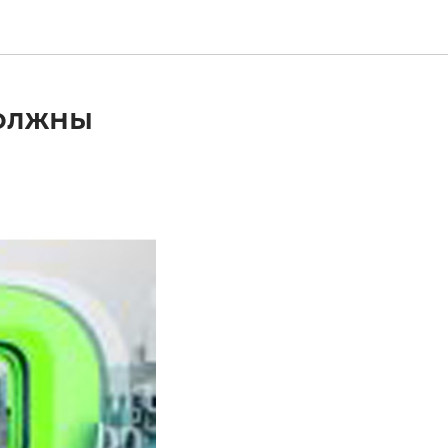
олжны