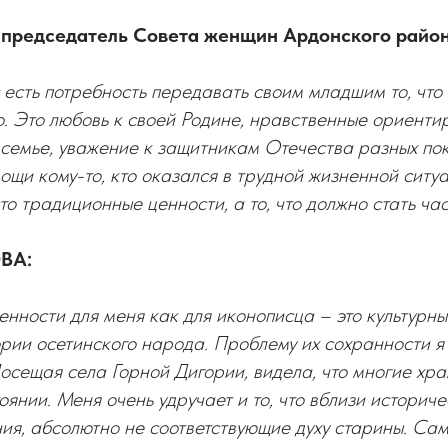
председатель Совета женщин Ардонского район
 есть потребность передавать своим младшим то, что
о. Это любовь к своей Родине, нравственные ориенти
 семье, уважение к защитникам Отечества разных по
мощи кому-то, кто оказался в трудной жизненной ситу
сто традиционные ценности, а то, что должно стать ча
ВА:
нности для меня как для иконописца – это культурн
ории осетинского народа. Проблему их сохранности 
осещая села Горной Дигории, видела, что многие хра
янии. Меня очень удручает и то, что вблизи историче
ия, абсолютно не соответствующие духу старины. Са