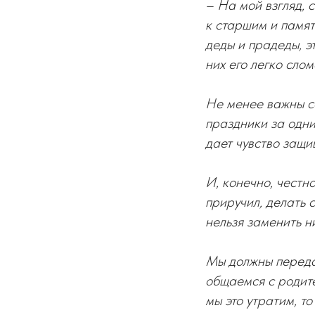
– На мой взгляд, 
к старшим и памят
деды и прадеды, э
них его легко слом
Не менее важны с
праздники за одним
дает чувство защи
И, конечно, честно
приручил, делать 
нельзя заменить н
Мы должны передат
общаемся с родите
мы это утратим, т