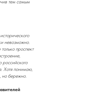
ечив тем самым
 исторического
ки невозможно.
 только проспект
астроение,
о российского
а. Хотя понимаю,
, но бережно.
тавителей