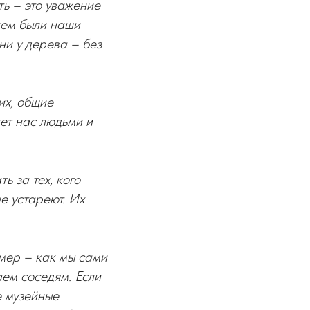
ть – это уважение
кем были наши
ни у дерева – без
их, общие
ает нас людьми и
ь за тех, кого
е устареют. Их
имер – как мы сами
ем соседям. Если
е музейные