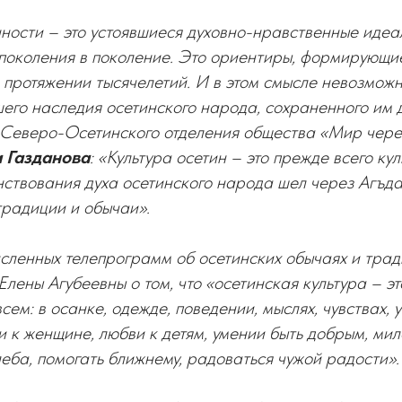
ности – это устоявшиеся духовно-нравственные идеа
поколения в поколение. Это ориентиры, формирующие
 протяжении тысячелетий. И в этом смысле невозмож
его наследия осетинского народа, сохраненного им 
 Северо-Осетинского отделения общества «Мир через
 Газданова
: «Культура осетин – это прежде всего кул
ствования духа осетинского народа шел через Агъда
 традиции и обычаи».
сленных телепрограмм об осетинских обычаях и трад
лены Агубеевны о том, что «осетинская культура – эт
сем: в осанке, одежде, поведении, мыслях, чувствах, 
и к женщине, любви к детям, умении быть добрым, ми
леба, помогать ближнему, радоваться чужой радости».