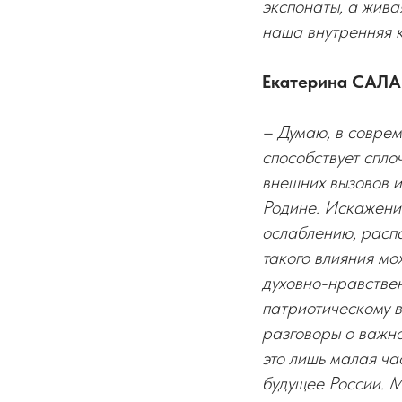
экспонаты, а жива
наша внутренняя к
Екатерина САЛА
– Думаю, в совре
способствует спло
внешних вызовов и
Родине. Искажение
ослаблению, распа
такого влияния м
духовно-нравствен
патриотическому в
разговоры о важн
это лишь малая ча
будущее России. М