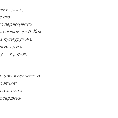
лы народа,
 его
но переоценить
до наших дней. Как
 культуру» им.
ьтура духа.
у – порядок,
ициях я полностью
о этикет
уважении к
лосердным,