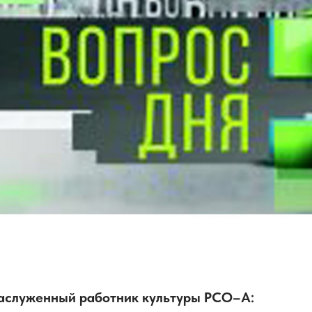
заслуженный работник культуры РСО–А: