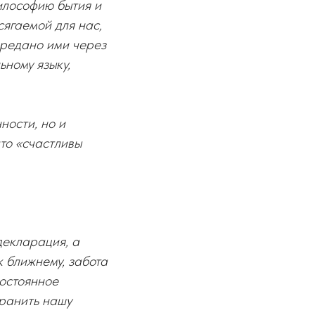
илософию бытия и
ягаемой для нас,
ередано ими через
ьному языку,
ности, но и
что «счастливы
декларация, а
 ближнему, забота
постоянное
ранить нашу