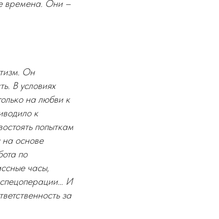
ые времена. Они –
тизм. Он
ь. В условиях
олько на любви к
иводило к
востоять попыткам
 на основе
бота по
ассные часы,
и спецоперации… И
тветственность за