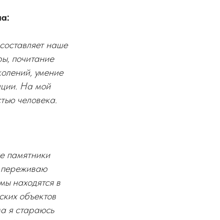
а:
 составляет наше
ры, почитание
колений, умение
ации. На мой
стью человека.
ые памятники
я переживаю
мы находятся в
ских объектов
ма я стараюсь