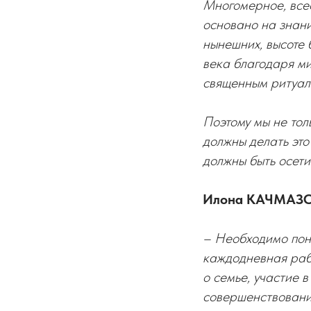
Многомерное, все
основано на знани
нынешних, высоте 
века благодаря ми
священным ритуал
Поэтому мы не тол
должны делать это
должны быть осети
Илона КАЧМАЗОВ
– Необходимо пони
каждодневная рабо
о семье, участие 
совершенствовани