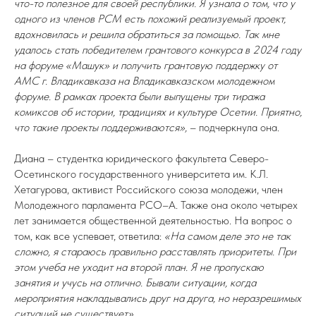
что-то полезное для своей республики. Я узнала о том, что у
одного из членов РСМ есть похожий реализуемый проект,
вдохновилась и решила обратиться за помощью. Так мне
удалось стать победителем грантового конкурса в 2024 году
на форуме «Машук» и получить грантовую поддержку от
АМС г. Владикавказа на Владикавказском молодежном
форуме. В рамках проекта были выпущены три тиража
комиксов об истории, традициях и культуре Осетии. Приятно,
что такие проекты поддерживаются»,
– подчеркнула она.
Диана – студентка юридического факультета Северо-
Осетинского государственного университета им. К.Л.
Хетагурова, активист Российского союза молодежи, член
Молодежного парламента РСО–А. Также она около четырех
лет занимается общественной деятельностью. На вопрос о
том, как все успевает, ответила:
«На самом деле это не так
сложно, я стараюсь правильно расставлять приоритеты. При
этом учеба не уходит на второй план. Я не пропускаю
занятия и учусь на отлично. Бывали ситуации, когда
мероприятия накладывались друг на друга, но неразрешимых
ситуаций не существует».