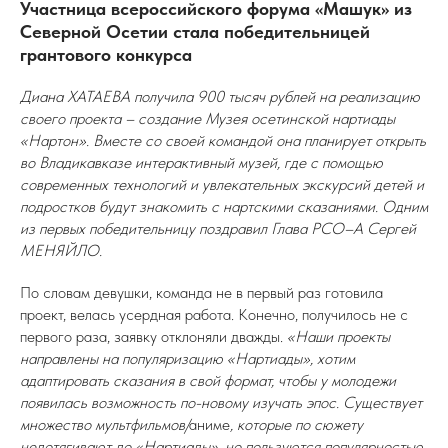
Участница всероссийского форума «Машук» из
Северной Осетии стала победительницей
грантового конкурса
Диана ХАТАЕВА получила 900 тысяч рублей на реализацию
своего проекта – создание Музея осетинской нартиады
«Нартон». Вместе со своей командой она планирует открыть
во Владикавказе интерактивный музей, где с помощью
современных технологий и увлекательных экскурсий детей и
подростков будут знакомить с нартскими сказаниями. Одним
из первых победительницу поздравил Глава РСО–А Сергей
МЕНЯЙЛО.
По словам девушки, команда не в первый раз готовила
проект, велась усердная работа. Конечно, получилось не с
первого раза, заявку отклоняли дважды.
«Наши проекты
направлены на популяризацию «Нартиады», хотим
адаптировать сказания в свой формат, чтобы у молодежи
появилась возможность по-новому изучать эпос. Существует
множество мультфильмов/
аниме
, которые по сюжету
недотягивают до «Нартиады», но пользуются популярностью