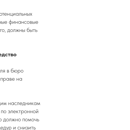
потенциальных
ьные финансовые
го, должны быть
едство
ля в бюро
 праве на
щим наследникам
 по электронной
то должно помочь
едур и снизить