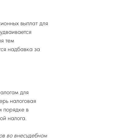
ионных выплат для
 удваивается
ля тем
тся надбавка за
налогам для
ерь налоговая
м порядке в
ой налога.
тов во внесудебном