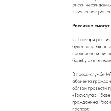
риски неожиданны
взвешенное решени
Россияне смогут
С 1 ноября россия
будет запрещено 
проверено количе
борьбу с анонимн
В пресс-службе М
абонента граждани
обязан провести 
«Госуслугах», баз
гражданина России
паспорт.