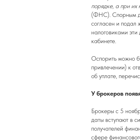
порядке, а при их
(ФНС). Спорным до
согласен и подал 
налоговиками эти 
кабинете.
Оспорить можно бу
привлечении) к от
об уплате, перечи
У брокеров появ
Брокеры с 5 ноябр
даты вступают в с
получателей фина
сфере финансовог