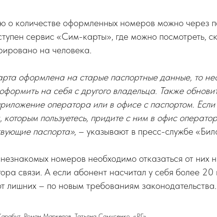
 о количестве оформленных номеров можно через по
ступен сервис «Сим-карты», где можно посмотреть, с
рировано на человека.
арта оформлена на старые паспортные данные, то не
оформить на себя с другого владельца. Также обнов
риложение оператора или в офисе с паспортом. Если 
 которым пользуетесь, придите с ним в офис оператор
твующие паспорта»
, – указывают в пресс-службе «Бил
езнакомых номеров необходимо отказаться от них на
ора связи. А если абонент насчитал у себя более 20 
от лишних – по новым требованиям законодательства.
Карабут, Роман Маркелов, Татьяна Самусенко. «РГ»