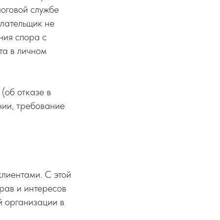
логовой службе
плательщик не
ния спора с
та в личном
(об отказе в
ании, требование
клиентами. С этой
рав и интересов
й организации в