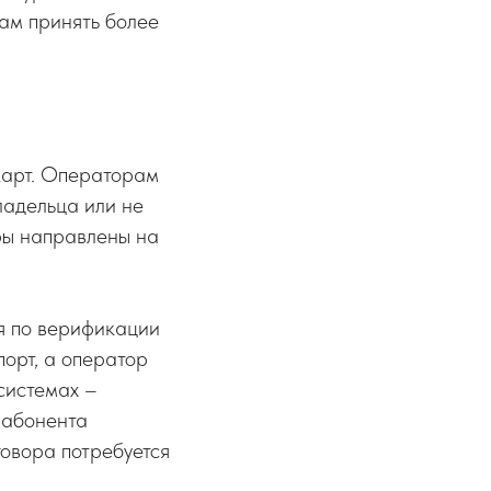
ам принять более
карт. Операторам
ладельца или не
ры направлены на
я по верификации
орт, а оператор
системах –
 абонента
говора потребуется