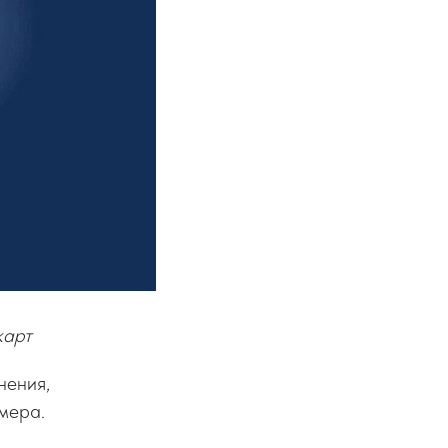
карт
нения,
мера.