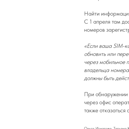
Найти информацию
С 1 апреля там до
номеров зарегист
«Если ваша SIM-к
обновить или пере
через мобильное п
владельца номера,
должны быть дейс
При обнаружении н
через офис операт
также отказаться 
Ольга Игнатова, Татьяна 