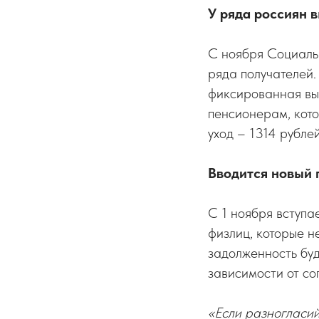
У ряда россиян 
С ноября Социаль
ряда получателей.
фиксированная вып
пенсионерам, кото
уход – 1314 рубле
Вводится новый 
С 1 ноября вступа
физлиц, которые н
задолженность буд
зависимости от со
«Если разногласий