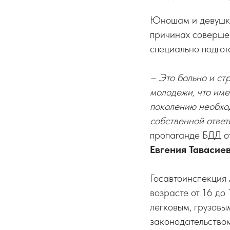
Юношам и девушка
причинах соверше
специально подго
– Это больно и ст
молодежи, что име
поколению необхо
собственной ответ
пропаганде БДД о
Евгения Тавасие
Госавтоинспекция
возрасте от 16 до
легковым, грузовы
законодательством