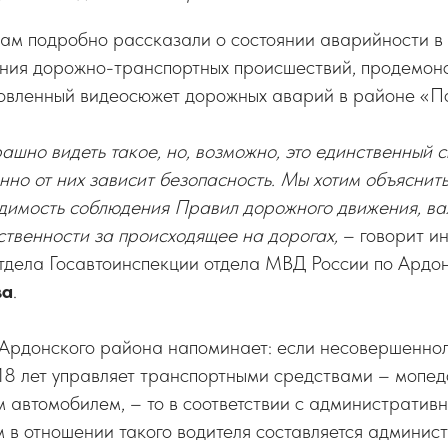
м подробно рассказали о состоянии аварийности в 
ния дорожно-транспортных происшествий, продемон
товленный видеосюжет дорожных аварий в районе «
рашно видеть такое, но, возможно, это единственный 
нно от них зависит безопасность. Мы хотим объясни
димость соблюдения Правил дорожного движения, ва
ственности за происходящее на дорогах,
– говорит ин
тдела Госавтоинспекции отдела МВД России по Ардо
ва
.
 Ардонского района напоминает: если несовершеннол
 18 лет управляет транспортными средствами – мопед
м автомобилем, – то в соответствии с административ
 в отношении такого водителя составляется админис