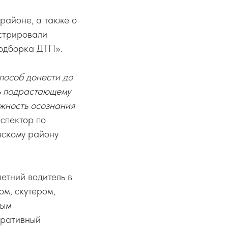
районе, а также о
стрировали
Подборка ДТП».
способ донести до
ть подрастающему
жность осознания
спектор по
нскому району
етний водитель в
ом, скутером,
ным
тративный