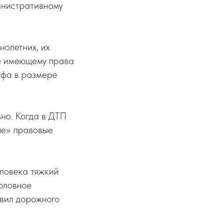
министративному
нолетних, их
не имеющему права
афа в размере
но. Когда в ДТП
ые» правовые
ловека тяжкий
головное
авил дорожного