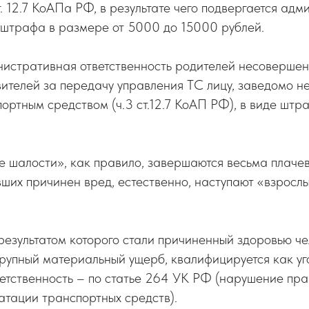
ст. 12.7 КоАПа РФ, в результате чего подвергается ад
 штрафа в размере от 5000 до 15000 рублей.
истративная ответственность родителей несовершен
вителей за передачу управления ТС лицу, заведомо 
ортным средством (ч.3 ст.12.7 КоАП РФ), в виде штр
 шалости», как правило, завершаются весьма плачев
ших причинен вред, естественно, наступают «взросл
езультатом которого стали причиненный здоровью че
крупный материальный ущерб, квалифицируется как у
ветственность – по статье 264 УК РФ (нарушение пр
атации транспортных средств).