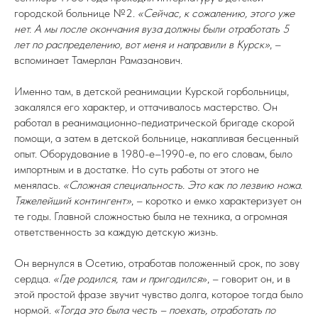
городской больнице №2.
«Сейчас, к сожалению, этого уже
нет. А мы после окончания вуза должны были отработать 5
лет по распределению, вот меня и направили в Курск»
, –
вспоминает Тамерлан Рамазанович.
Именно там, в детской реанимации Курской горбольницы,
закалялся его характер, и оттачивалось мастерство. Он
работал в реанимационно-педиатрической бригаде скорой
помощи, а затем в детской больнице, накапливая бесценный
опыт. Оборудование в 1980-е–1990-е, по его словам, было
импортным и в достатке. Но суть работы от этого не
менялась.
«Сложная специальность. Это как по лезвию ножа.
Тяжелейший контингент»
, – коротко и емко характеризует он
те годы. Главной сложностью была не техника, а огромная
ответственность за каждую детскую жизнь.
Он вернулся в Осетию, отработав положенный срок, по зову
сердца.
«Где родился, там и пригодился
», – говорит он, и в
этой простой фразе звучит чувство долга, которое тогда было
нормой.
«Тогда это была честь – поехать, отработать по