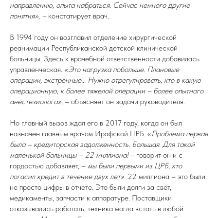
направлению, опыта набраться. Сейчас немного другие
понятия», –
констатирует врач.
В 1994 году он возглавил отделение хирургической
реанимации Республиканской детской клинической
больницы. Здесь к врачебной ответственности добавилась
управленческая.
«Это нагрузка побольше. Плановые
операции, экстренные... Нужно отрегулировать, кто в какую
операционную, к более тяжелой операции – более опытного
анестезиолога»
, – объясняет он задачи руководителя.
Но главный вызов ждал его в 2017 году, когда он был
назначен главным врачом Ирафской ЦРБ. «
Проблема первая
была – кредиторская задолженность. Большая. Для такой
маленькой больницы – 22 миллиона!
– говорит он и с
гордостью добавляет, –
мы были первыми из ЦРБ, кто
погасил кредит в течение двух лет».
22 миллиона – это были
не просто цифры в отчете. Это были долги за свет,
медикаменты, запчасти к аппаратуре. Поставщики
отказывались работать, техника могла встать в любой