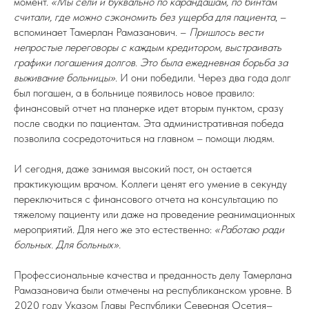
момент.
«Мы сели и буквально по карандашам, по бинтам
считали, где можно сэкономить без ущерба для пациента
, –
вспоминает Тамерлан Рамазанович. –
Пришлось вести
непростые переговоры с каждым кредитором, выстраивать
графики погашения долгов. Это была ежедневная борьба за
выживание больницы»
. И они победили. Через два года долг
был погашен, а в больнице появилось новое правило:
финансовый отчет на планерке идет вторым пунктом, сразу
после сводки по пациентам. Эта административная победа
позволила сосредоточиться на главном – помощи людям.
И сегодня, даже занимая высокий пост, он остается
практикующим врачом. Коллеги ценят его умение в секунду
переключиться с финансового отчета на консультацию по
тяжелому пациенту или даже на проведение реанимационных
мероприятий. Для него же это естественно:
«Работаю ради
больных. Для больных».
Профессиональные качества и преданность делу Тамерлана
Рамазановича были отмечены на республиканском уровне. В
2020 году Указом Главы Республики Северная Осетия–