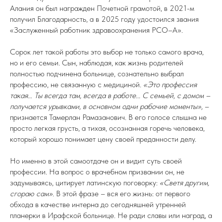
Алания он был награжден Почетной грамотой, в 2021-м
получил Благодарность, а в 2025 году удостоился звания
«Заслуженный работник здравоохранения РСО–А».
Сорок лет такой работы это выбор не только самого врача,
но и его семьи. Сын, наблюдая, как жизнь родителей
полностью подчинена больнице, сознательно выбрал
профессию, не связанную с медициной
. «Это профессия
такая… Ты всегда там, всегда в работе... С семьей, с домом –
получается урывками, в основном одни рабочие моменты»,
–
признается Тамерлан Рамазанович. В его голосе слышна не
просто легкая грусть, а тихая, осознанная горечь человека,
который хорошо понимает цену своей преданности делу.
Но именно в этой самоотдаче он и видит суть своей
профессии. На вопрос о врачебном призвании он, не
задумываясь, цитирует латинскую поговорку:
«Светя другим,
сгораю сам».
В этой фразе – вся его жизнь: от первого
обхода в качестве интерна до сегодняшней утренней
планерки в Ирафской больнице. Не ради славы или наград, а