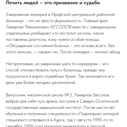
Лечить людей – это призвание и судьба
Ежедневная планерка в Ирафской центральной районной
больнице – это не просто формальность. Главный врач
Тамерлан Рамазанович БЕСОЛОВ вместе с заведующими
отделениями разбирает, кто поступил за ночь, какие
поставлены диагнозы, кому нужна особая помощь.
«Обсуждение состояния больных – это основа всего. Без
этого нельзя», – говорит он. После планерки – личный обход.
Неторопливые, но уверенные шаги по коридорам – его
способ «почувствовать пульс» больницы, прежде чем
погрузиться в ворох служебных бумаг. Так начинается его
день уже более четырех десятилетий...
Выпускник чиколинской школы №2, Тамерлан Бесолов
выбрал для себя путь врача, поступив в Северо-Осетинский
государственный медицинский институт. После шести лет
обучения и получения специальности «Педиатрия» молодой
специалист отправился в Курск, где с августа 1985-го по
сентябрь 1986 года проходил интернатуру в детской