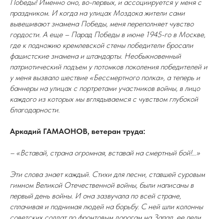
Победы! Именно оно, во-первых, и ассоциируется у меня с
праздником. И когда на улицах Моздока жители сами
вывешивают знамена Победы, меня переполняет чувство
гордости. А еще – Парад Победы в июне 1945-го в Москве,
где к подножию кремлевской стены победители бросали
фашистские знамена и штандарты. Необыкновенный
патриотический подъем у потомков поколения победителей и
у меня вызвало шествие «Бессмертного полка», а теперь и
баннеры на улицах с портретами участников войны, в лицо
каждого из которых мы вглядываемся с чувством глубокой
благодарности.
Аркадий ГАМАОНОВ, ветеран труда:
– «Вставай, страна огромная, вставай на смертный бой!…»
Эти слова знает каждый. Стихи для песни, ставшей суровым
гимном Великой Отечественной войны, были написаны в
первый день войны. И она зазвучала по всей стране,
сплачивая и поднимая людей на борьбу. С ней шли колонны
советских солдат по фронтовым дорогам на Запад, ее пели