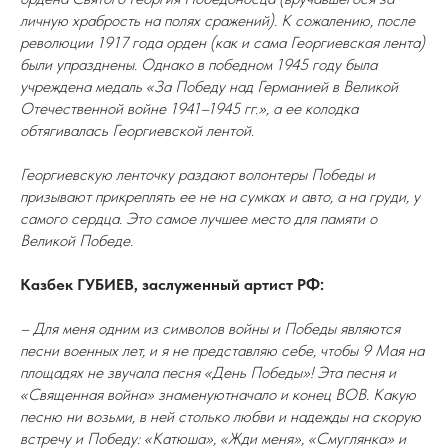
личную храбрость на полях сражений). К сожалению, после
революции 1917 года орден (как и сама Георгиевская лента)
были упразднены. Однако в победном 1945 году была
учреждена медаль «За Победу над Германией в Великой
Отечественной войне 1941–1945 гг.», а ее колодка
обтягивалась Георгиевской лентой.
Георгиевскую ленточку раздают волонтеры Победы и
призывают прикреплять ее не на сумках и авто, а на груди, у
самого сердца. Это самое лучшее место для памяти о
Великой Победе.
Казбек ГУБИЕВ, заслуженный артист РФ:
– Для меня одним из символов войны и Победы являются
песни военных лет, и я не представляю себе, чтобы 9 Мая на
площадях не звучала песня «День Победы»! Эта песня и
«Священная война» знаменуютначало и конец ВОВ. Какую
песню ни возьми, в ней столько любви и надежды на скорую
встречу и Победу: «Катюша», «Жди меня», «Смуглянка» и