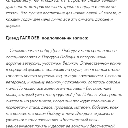
которые могут не их подхватить. В простых словах великая
духовность, которая вызывает трепет в сердце и слезы на
глазах. Это лучшее воспитание для наших детей. И знаете, с
каждым годом для меня лично все эти символы дороже и
дороже.
Давид ГАГЛОЕВ, подполковник запаса:
– Сколько помню себя, День Победы у меня прежде всего
ассоциировался с Парадом Победы, в котором наши
дорогие ветераны, участники Великой Отечественной войны
в парадной форме, с орденами на груди, шли в одном строю.
Гордость просто переполняла, эмоции зашкаливали. Сегодня
ветеранов, к нашему великому сожалению, осталось совсем
мало. Но появилась замечательная идея «Бессмертный
полк», который уже стал традицией Дня Победы. Как приятно
смотреть на участников, когда они проходят колоннами с
портретами отцов, дедов, прадедов, матерей, бабушек, всех
кто воевал, кто ковал Победу в тылу. Это дань огромного
уважения к тому поколению. «Бессмертный полк»
увековечивает память и делает ее воистину бессмертной.