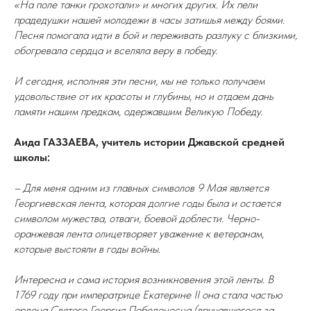
«На поле танки грохотали» и многих других. Их пели
прадедушки нашей молодежи в часы затишья между боями.
Песня помогала идти в бой и переживать разлуку с близкими,
обогревала сердца и вселяла веру в победу.
И сегодня, исполняя эти песни, мы не только получаем
удовольствие от их красоты и глубины, но и отдаем дань
памяти нашим предкам, одержавшим Великую Победу.
Аида ГАЗЗАЕВА, учитель истории Джавской средней
школы:
– Для меня одним из главных символов 9 Мая является
Георгиевская лента, которая долгие годы была и остается
символом мужества, отваги, боевой доблести. Черно-
оранжевая лента олицетворяет уважение к ветеранам,
которые выстояли в годы войны.
Интересна и сама история возникновения этой ленты. В
1769 году при императрице Екатерине II она стала частью
ордена Святого Георгия Победоносца (вручавшегося за