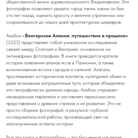
общественной жизни дореволюционного Владикавказа. Эти
фотографии позволяют увидеть город таким, каким он был
сто лет назад, оценить красоту и величие утраченных или
сохранившихся до наших дней архитектурных шедевров.
Альбом «
Венгерская Алания: путешествие в прошлое»
(2025) представляет собой уникальное исследование
связей между Осетией и Венгрией, основанное на
антикварных фотографиях. В книге приводится краткая
история появления аланов-ясов в Паннонии, а также
возникновения ясских городов и селений. Алагаты
прослеживает исторические контакты, культурный обмен и
даже возможные миграционные пути, которые объединяли
эти географически далекие народы. Альбом открывает
неожиданные параллели и заставляет переосмыслить
представления о древних странах и их развитии. Это не
просто сборник фотографий, а результат глубокой
исследовательской работы, проливающей свет на
малоизученные аспекты истории.
Все эти книги и фотоальбомы – это бесценное наследие,