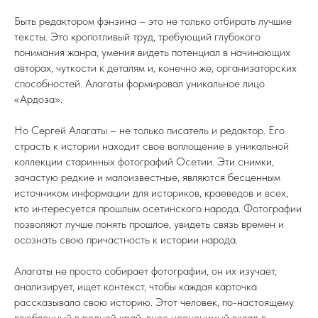
Быть редактором фэнзина – это не только отбирать лучшие
тексты. Это кропотливый труд, требующий глубокого
понимания жанра, умения видеть потенциал в начинающих
авторах, чуткости к деталям и, конечно же, организаторских
способностей. Алагаты формировал уникальное лицо
«Ардоза».
Но Сергей Алагаты – не только писатель и редактор. Его
страсть к истории находит свое воплощение в уникальной
коллекции старинных фотографий Осетии. Эти снимки,
зачастую редкие и малоизвестные, являются бесценным
источником информации для историков, краеведов и всех,
кто интересуется прошлым осетинского народа. Фотографии
позволяют лучше понять прошлое, увидеть связь времен и
осознать свою причастность к истории народа.
Алагаты не просто собирает фотографии, он их изучает,
анализирует, ищет контекст, чтобы каждая карточка
рассказывала свою историю. Этот человек, по-настоящему
влюбленный в родной край, внес неоценимый вклад в