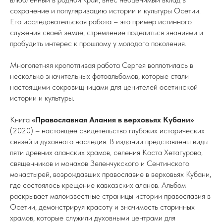
сохранение и популяризацию истории и культуры Осетии.
Его исследовательская работа – это пример истинного
служения своей земле, стремление поделиться знаниями и
пробудить интерес к прошлому у молодого поколения.
Многолетняя кропотливая работа Сергея воплотилась в
несколько значительных фотоальбомов, которые стали
настоящими сокровищницами для ценителей осетинской
истории и культуры.
Книга
«Православная Алания в верховьях Кубани»
(2020) – настоящее свидетельство глубоких исторических
связей и духовного наследия. В издании представлены виды
пяти древних аланских храмов, селения Коста Хетагурово,
священников и монахов Зеленчукского и Сентинского
монастырей, возрождавших православие в верховьях Кубани,
где состоялось крещение кавказских аланов. Альбом
раскрывает малоизвестные страницы истории православия в
Осетии, демонстрируя красоту и значимость старинных
храмов, которые служили духовными центрами для