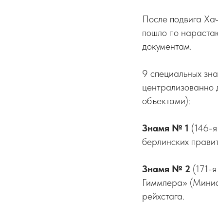
После подвига Ха
пошло по нарастаю
документам.
9 специальных зна
централизованно д
объектами):
Знамя № 1
(146-я
берлинских правит
Знамя № 2
(171-я
Гиммлера» (Минис
рейхстага.