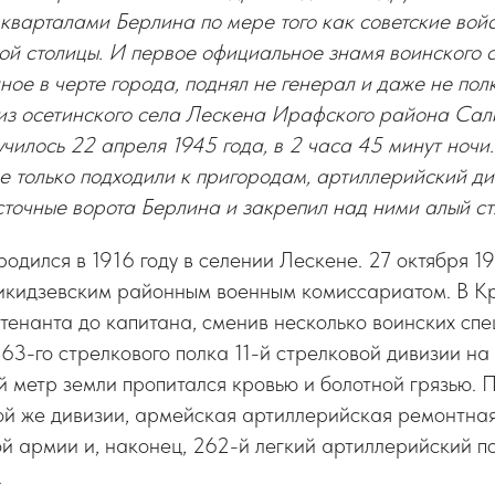
кварталами Берлина по мере того как советские вой
ой столицы. И первое официальное знамя воинского 
ое в черте города, поднял не генерал и даже не полк
 из осетинского села Лескена Ирафского района Сал
илось 22 апреля 1945 года, в 2 часа 45 минут ночи.
е только подходили к пригородам, артиллерийский д
сточные ворота Берлина и закрепил над ними алый стя
одился в 1916 году в селении Лескене. 27 октября 19
кидзевским районным военным комиссариатом. В К
йтенанта до капитана, сменив несколько воинских спе
163-го стрелкового полка 11-й стрелковой дивизии на
й метр земли пропитался кровью и болотной грязью. 
той же дивизии, армейская артиллерийская ремонтна
армии и, наконец, 262-й легкий артиллерийский пол
.