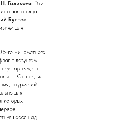
. Н. Голикова
. Эти
тина полотнища
ий Бунтов
визиям для
06-го минометного
лаг с лозунгом:
л кустарным, он
дальше. Он поднял
ния, штурмовой
ально для
я которых
первое
етнувшееся над