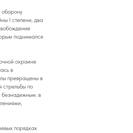
а оборону
ы I степени, два
свобождение
оторым поднимался
точной окраине
ась в
алы превращены в
я стрельбы по
и безнадежным: в
елениями,
оевых порядках