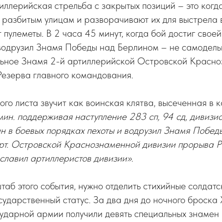
тиллерийская стрельба с закрытых позиций – это когд
 разбитым улицам и разворачивают их для выстрела в
т пулеметы. В 2 часа 45 минут, когда бой достиг свое
водрузил Знамя Победы над Берлином – не самодельн
льное Знамя 2-й артиллерийской Островской Красн
Резерва главного командования.
го листа звучит как воинская клятва, высеченная в 
 мин. поддерживая наступление 283 сп, 94 сд, дивизи
ин в боевых порядках пехоты и водрузил Знамя Побед
арт. Островской Краснознаменной дивизии прорыва Р
славил артиллеристов дивизии».
таб этого события, нужно отделить стихийные солдатс
осударственный статус. За два дня до ночного броска
 ударной армии получили девять специальных знамен 