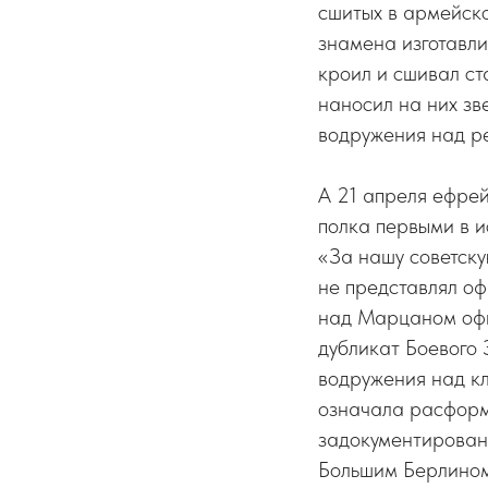
сшитых в армейск
знамена изготавли
кроил и сшивал с
наносил на них зв
водружения над ре
А 21 апреля ефре
полка первыми в и
«За нашу советску
не представлял оф
над Марцаном офи
дубликат Боевого 
водружения над кл
означала расформи
задокументирован
Большим Берлином