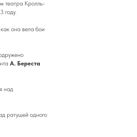
ем театра Кролль-
 году.
 как она вела бои
водружено
анта
А. Береста
я над
над ратушей одного