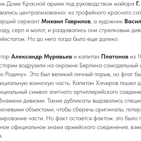
ом Доме Красной армии под руководством майора
Г
вались централизованно: из трофейного красного са
тарший сержант
Михаил Гаврилов
, а художник
Васил
езду, серп и молот, и раздавались они стрелковым ди
йхстагом. Но до него тогда было еще далеко.
йтор
Александр Муравьев
и капитан
Платонов
из 1
стории водрузили на окраине Берлина самодельный ф
ю Родину». Это был великий личный порыв, но флаг бы
ициальную воинскую часть. Капитан Хачиров пошел 
циальный символ элитного артиллерийского соедине
Знамени дивизии. Такие дубликаты выдавались специ
ючевыми объектами, чтобы сберечь оригиналы, потер
рование части. Но факт остается фактом: это было 
ное официальное знамя армейского соединения, взм
.