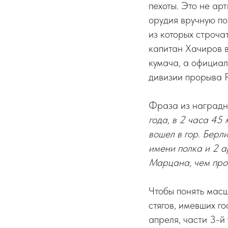
пехоты. Это не ар
орудия вручную по
из которых строча
капитан Хачиров 
кумача, а официа
дивизии прорыва 
Фраза из наградно
года, в 2 часа 45
вошел в гор. Берл
имени полка и 2 
Марцана, чем про
Чтобы понять масш
стягов, имевших г
апреля, части 3-й