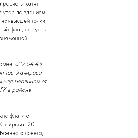
а расчеты катят
 упор по зданиям,
й наивысшей точки,
ый флаг, не кусок
ознаменной
камне:
«22.04.45
он тов. Хачирова
ы над Берлином от
ГК в районе
кие флаги от
 Хачирова, 20
Военного совета,