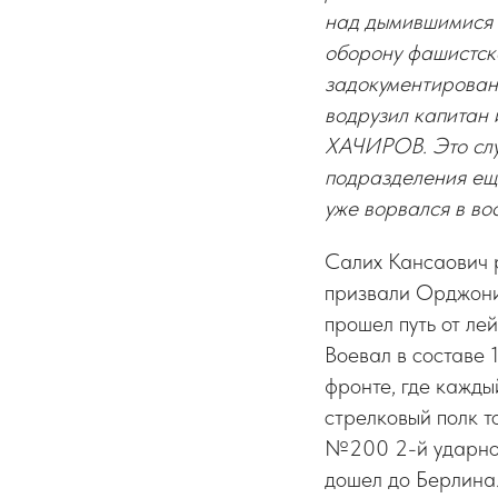
над дымившимися 
оборону фашистск
задокументированн
водрузил капитан
ХАЧИРОВ. Это случ
подразделения ещ
уже ворвался в во
Салих Кансаович р
призвали Орджони
прошел путь от ле
Воевал в составе 
фронте, где кажды
стрелковый полк 
№200 2-й ударной 
дошел до Берлина