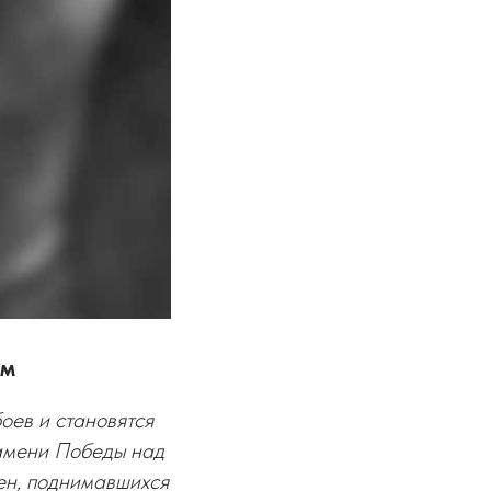
ом
оев и становятся
амени Победы над
ен, поднимавшихся