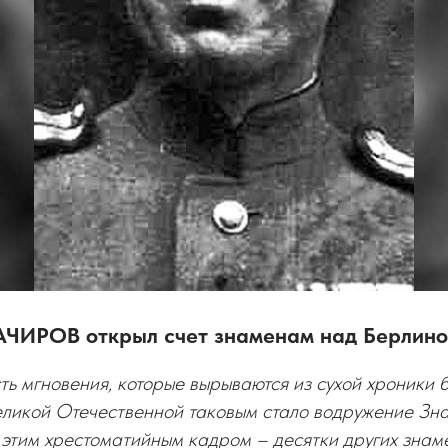
АЧИРОВ открыл счет знаменам над Берлин
ть мгновения, которые вырываются из сухой хроники б
еликой Отечественной таковым стало водружение Зн
 этим хрестоматийным кадром – десятки других знам