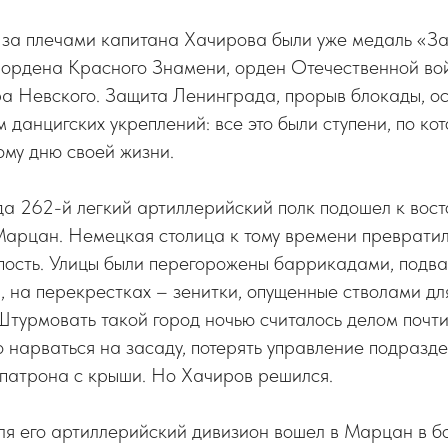
 за плечами капитана Хачирова были уже медаль «З
ордена Красного Знамени, орден Отечественной войн
а Невского. Защита Ленинграда, прорыв блокады, о
 данцигских укреплений: все это были ступени, по к
ому дню своей жизни.
да 262-й легкий артиллерийский полк подошел к вос
Марцан. Немецкая столица к тому времени превратил
пость. Улицы были перегорожены баррикадами, подв
, на перекрестках – зенитки, опущенные стволами дл
турмовать такой город ночью считалось делом почт
о нарваться на засаду, потерять управление подразд
тпатрона с крыши. Но Хачиров решился.
ля его артиллерийский дивизион вошел в Марцан в б