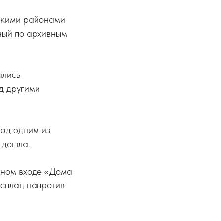
скими районами
ный по архивным
ались
д другими
над одним из
 дошла.
дном входе «Дома
гсплац напротив