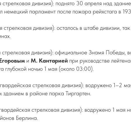
 стрелковая дивизия): поднято 30 апреля над здани
л немецкий парламент после пожара рейхстага в 1933
 стрелковая дивизия): осталось в штабе дивизии, так
инах.
 стрелковая дивизия): официальное Знамя Победы, 
 Егоровым
и
М. Кантарией
при руководстве лейтен
га глубокой ночью 1 мая (около 03:00).
гвардейская стрелковая дивизия): водружено 1–2 ма
 зданием в районе парка Тиргартен.
гвардейская стрелковая дивизия): водружено 1 мая 
айонов Берлина.