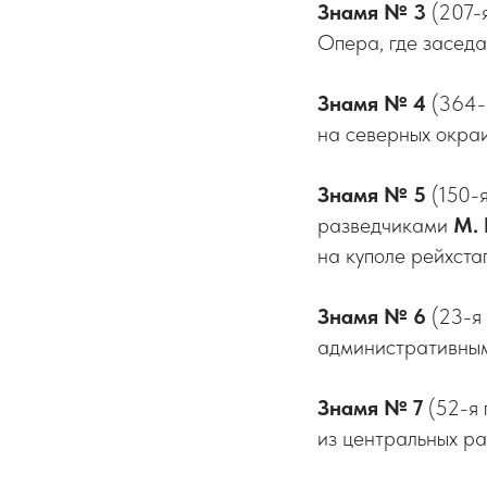
Знамя № 3
(207-я
Опера, где заседа
Знамя № 4
(364-я
на северных окра
Знамя № 5
(150-я
разведчиками
М.
на куполе рейхста
Знамя № 6
(23-я 
административным
Знамя № 7
(52-я 
из центральных р