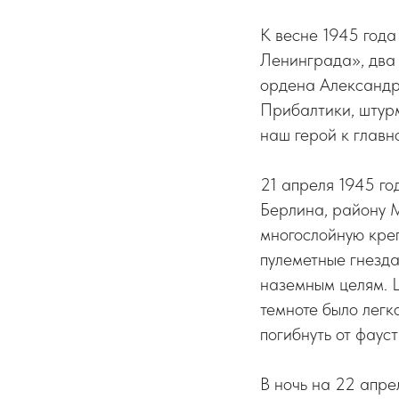
К весне 1945 года
Ленинграда», два 
ордена Александр
Прибалтики, штурм
наш герой к главн
21 апреля 1945 го
Берлина, району 
многослойную кре
пулеметные гнезда
наземным целям. Ш
темноте было легк
погибнуть от фаус
В ночь на 22 апре