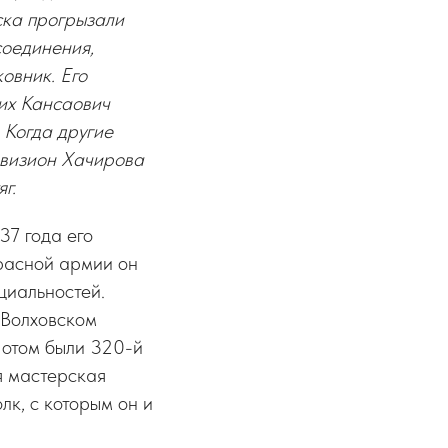
ска прогрызали
соединения,
овник. Его
их Кансаович
 Когда другие
ивизион Хачирова
г.
37 года его
расной армии он
циальностей.
 Волховском
Потом были 320-й
я мастерская
к, с которым он и