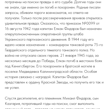
потрачены на поиски правды о его судьбе. Долгие годы они
не знали, где именно он погиб и похоронен. Родные писали
запросы, обивали пороги военкоматов, но ответа не
получали. Только после рассекречивания архивов открылась
удивительная правда. Оказалось, что приказом №0099 от
16 августа 1942 года капитан Елкан Фидаров был назначен
оперуполномоченным оперативной группы штаба
Украинского партизанского движения. В 1944 году его
ждало новое назначение – командиром танковой роты 75-го
Гвардейского отдельного тяжелого танкового полка. Но
война не отпускала своих героев. 21 января 1945 года, за
несколько месяцев до Победы, Елкан погиб в жестоких боях
под Кенигсбергом. Его похоронили в братской могиле в
поселке Медведевка Калининградской области. Особая
история связана с наградой. Капитан Фидаров был
представлен к ордену Красной Звезды, но получить его так и
не успел.
Спустя десятилетия, его племянник Михаил Фидаров, сын
Казгерия, потративший годы на поиски, смог выполнить
священный долг – передал на могилу дяди горсть земли из