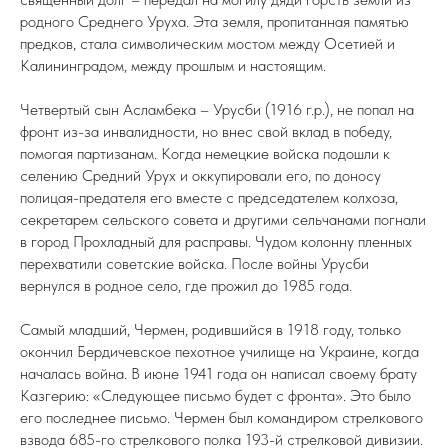
родного Среднего Уруха. Эта земля, пропитанная памятью
предков, стала символическим мостом между Осетией и
Калининградом, между прошлым и настоящим.
Четвертый сын Асламбека – Урусби (1916 г.р.), не попал на
фронт из-за инвалидности, но внес свой вклад в победу,
помогая партизанам. Когда немецкие войска подошли к
селению Средний Урух и оккупировали его, по доносу
полицая-предателя его вместе с председателем колхоза,
секретарем сельского совета и другими сельчанами погнали
в город Прохладный для расправы. Чудом колонну пленных
перехватили советские войска. После войны Урусби
вернулся в родное село, где прожил до 1985 года.
Самый младший, Чермен, родившийся в 1918 году, только
окончил Бердичевское пехотное училище на Украине, когда
началась война. В июне 1941 года он написал своему брату
Казгерию: «Следующее письмо будет с фронта». Это было
его последнее письмо. Чермен был командиром стрелкового
взвода 685-го стрелкового полка 193-й стрелковой дивизии.