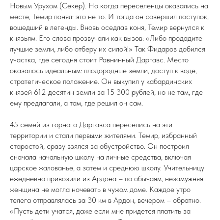
Новым Урухом (Секер). Но когда переселенцы оказались на
месте, Темир понял: это не то. И тогда он совершил поступок,
вошедший в легенды. Вновь оседлав коня, Темир вернулся к
князьям. Его слова прозвучали как вызов: «Либо продадите
лучшие земли, либо отберу их силой!» Так Фидаров добился
участка, где сегодня стоит Равнинный Даргавс. Место
оказалось идеальным: плодородные земли, доступ к воде,
стратегическое положение. Он выкупил у кабардинских
князей 612 десятин земли за 15 300 рублей, но не там, где
ему предлагали, а там, где решил он сам.
45 семей из горного Даргавса переселись на эти
территории и стали первыми жителями. Темир, избранный
старостой, сразу взялся за обустройство. Он построил
сначала начальную школу на личные средства, включая
царское жалованье, а затем и среднюю школу. Учительницу
ежедневно привозили из Ардона – по обычаям, незамужняя
женщина не могла ночевать в чужом доме. Каждое утро
телега отправлялась за 30 км в Ардон, вечером – обратно.
«Пусть дети учатся, даже если мне придется платить за