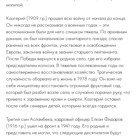
могилой.
Казгерий (1909 г.р.) прошел всю войну от начала до конца.
Он никогда не рассказывал о военных годах – эти
воспоминания были для него слишком тяжелы. По архивным
данным, он был начальником санитарного поезда, спасал
раненых на всех фронтах, участвовал в освобождении
Европы, закончив войну в звании старшего лейтенанта.
После Победы вернулся в родное село, где его избрали
председателем колхоза. В тяжелые послевоенные годы он
самоотверженно восстанавливал хозяйство. Трагическая
случайность оборвала его жизнь в 1978 году. Он взял на
себя инициативу восстановить огромный фруктовый сад,
который был разбит возле села, и случайно поранил руку, что
привело к заражению крови и смерти. Казгерий оставил
после себя семерых детей, которыми всегда гордился.
Третий сын Асламбека, кадровый офицер Елкан Фидаров
(1916 г.р.) ушел на фронт в 1941 году. Его родные и
представить не могли, что следующие десятилетия будут