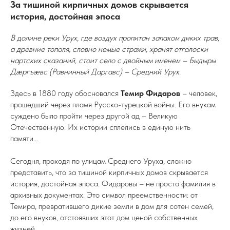
За тишиной кирпичных домов скрывается
история, достойная эпоса
В долине реки Урух, где воздух пропитан запахом диких трав,
а древние тополя, словно немые стражи, хранят отголоски
нартских сказаний, стоит село с двойным именем – Быдыры
Дæргъæвс (Равнинный Даргавс) – Средний Урух.
Здесь в 1880 году обосновался
Темир Фидаров
– человек,
прошедший через пламя Русско-турецкой войны. Его внукам
суждено было пройти через другой ад – Великую
Отечественную. Их истории сплелись в единую нить
памяти…
Сегодня, проходя по улицам Среднего Уруха, сложно
представить, что за тишиной кирпичных домов скрывается
история, достойная эпоса. Фидаровы – не просто фамилия в
архивных документах. Это символ преемственности: от
Темира, превратившего дикие земли в дом для сотен семей,
до его внуков, отстоявших этот дом ценой собственных
жизней.