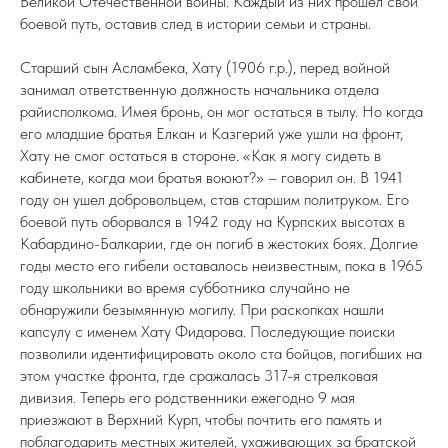
Великой Отечественной войны. Каждый из них прошел свой
боевой путь, оставив след в истории семьи и страны.
Старший сын Асламбека, Хату (1906 г.р.), перед войной
занимал ответственную должность начальника отдела
райисполкома. Имея бронь, он мог остаться в тылу. Но когда
его младшие братья Елкан и Казгерий уже ушли на фронт,
Хату не смог остаться в стороне. «Как я могу сидеть в
кабинете, когда мои братья воюют?» – говорил он. В 1941
году он ушел добровольцем, став старшим политруком. Его
боевой путь оборвался в 1942 году на Курпских высотах в
Кабардино-Балкарии, где он погиб в жестоких боях. Долгие
годы место его гибели оставалось неизвестным, пока в 1965
году школьники во время субботника случайно не
обнаружили безымянную могилу. При раскопках нашли
капсулу с именем Хату Фидарова. Последующие поиски
позволили идентифицировать около ста бойцов, погибших на
этом участке фронта, где сражалась 317-я стрелковая
дивизия. Теперь его родственники ежегодно 9 мая
приезжают в Верхний Курп, чтобы почтить его память и
поблагодарить местных жителей, ухаживающих за братской