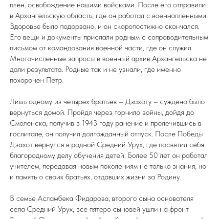
плен, освобождение нашими войсками. После его отправили
в Архангельскую область, где он работал с военнопленными.
Здоровье было подорвано, и он скоропостижно скончался.
Его вещи и документы прислали родным с сопроводительным
письмом от командования военной части, где он служил.
Многочисленные запросы в военный архив Архангельска не
дали результата. Родные так и не узнали, где именно
похоронен Петр.
Лишь одному из четырех братьев – Дзахоту – суждено было
вернуться домой. Пройдя через горнило войны, дойдя до
Смоленска, получив в 1943 году ранение и пролечившись в
госпитале, он получил долгожданный отпуск. После Победы
Дзахот вернулся в родной Средний Урух, где посвятил себя
благородному делу обучения детей. Более 50 лет он работал
учителем, передавая новым поколениям не только знания, но
и память о своих братьях, отдавших жизни за Родину.
В семье Асламбека Фидарова, второго сына основателя
села Средний Урух, все пятеро сыновей ушли на фронт