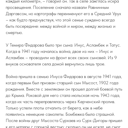
каждый километр», – говорил он. Так в селе зажглась искра
просвещения. Поселение сначала назвали Равнинным
Даргавсом, но картографы переименуют его в Средний Урух
– как будто предчувствуя, что этой семье суждено всегда
быть посередине: между войной и миром, между жизнью и
смертью.
У Темира Фидарова было три сына: Инус, Асламбек и Татус.
Когда в 1941 году началась война, двое из них – Инус и
Асламбек – проводили на фронт всех своих сыновей. Из 9
внуков основателя села домой вернулись лишь трое.
Война пришла в семью Инуса Фидарова в августе 1941 года,
когда первым был призван старший сын Мысост, 1902 года
рождения. Вместе с земляками он прошел долгий боевой путь
до Крыма. Роковой для него стала июльская ночь 1943 года,
когда их часть переправлялась через Керченский пролив.
Только успели плоты отчалить от берега, как в небе
появились немецкие самолеты. Бомбежка была страшной.
После войны друг Мысоста Сурхаев из Сурх-Дигоры пришел
к его матери с горькой вестью: сколько он ни искал, не смог