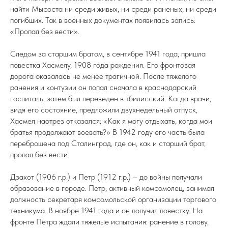
найти Мысоста ни среди живых, ни среди раненых, ни среди
погибших. Так в военных документах появилась запись:
«Пропал без вести».
Следом за старшим братом, в сентябре 1941 года, пришла
повестка Хасмелу, 1908 года рождения. Его фронтовая
дорога оказалась не менее трагичной. После тяжелого
ранения и контузии он попал сначала в краснодарский
госпиталь, затем был переведен в тбилисский. Когда врачи,
видя его состояние, предложили двухнедельный отпуск,
Хасмел наотрез отказался: «Как я могу отдыхать, когда мои
братья продолжают воевать?» В 1942 году его часть была
переброшена под Сталинград, где он, как и старший брат,
пропал без вести.
Дзахот (1906 г.р.) и Петр (1912 г.р.) – до войны получали
образование в городе. Петр, активный комсомолец, занимал
должность секретаря комсомольской организации торгового
техникума. В ноябре 1941 года и он получил повестку. На
фронте Петра ждали тяжелые испытания: ранение в голову,