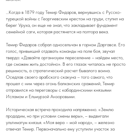
...Когда в 1879 году Темир Фидаров, вернувшись с Русско-
турецкой войны с Георгиевским крестом на груди, ступил на
берег Уруха, он еще не знал, что закладывает фундамент
семейной саги, которая растянется на полтора века.
Темир Фидаров собрал односельчан в горном Даргавсе. Его
голос, привыкший отдавать команды на поле боя, звучал
твердо: «Давайте организуем переселение – найдем место,
где сможем жить достойно». В его глазах читалась не просто
решимость, а стратегический расчет бывалого воина.
Оседлав своего арабского скакуна – того самого, что
прошел с ним через огонь балканских сражений, Темир
отправился на переговоры с кабардинскими князьями
Исламом и Ельмурзой Анзоровыми.
Историческая встреча проходила напряженно. «Землю
продадим, но при условии смены веры», – выдвигали
ультиматум князья. «Моя вера – мой народ», – железно
отвечал Темир. Первоначально ему уступили участок за