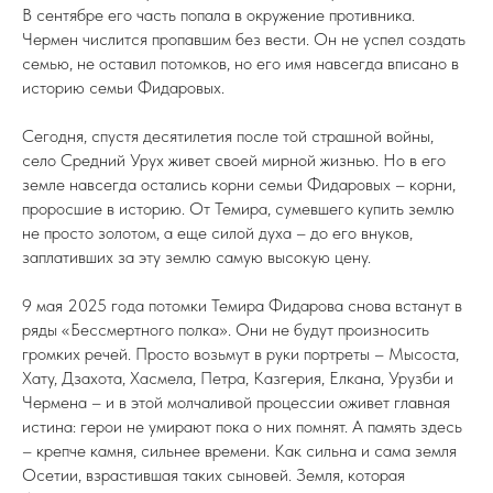
В сентябре его часть попала в окружение противника.
Чермен числится пропавшим без вести. Он не успел создать
семью, не оставил потомков, но его имя навсегда вписано в
историю семьи Фидаровых.
Сегодня, спустя десятилетия после той страшной войны,
село Средний Урух живет своей мирной жизнью. Но в его
земле навсегда остались корни семьи Фидаровых – корни,
проросшие в историю. От Темира, сумевшего купить землю
не просто золотом, а еще силой духа – до его внуков,
заплативших за эту землю самую высокую цену.
9 мая 2025 года потомки Темира Фидарова снова встанут в
ряды «Бессмертного полка». Они не будут произносить
громких речей. Просто возьмут в руки портреты – Мысоста,
Хату, Дзахота, Хасмела, Петра, Казгерия, Елкана, Урузби и
Чермена – и в этой молчаливой процессии оживет главная
истина: герои не умирают пока о них помнят. А память здесь
– крепче камня, сильнее времени. Как сильна и сама земля
Осетии, взрастившая таких сыновей. Земля, которая