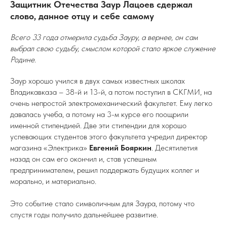
Защитник Отечества Заур Лацоев сдержал
слово, данное отцу и себе самому
Всего 33 года отмерила судьба Зауру, а вернее, он сам
выбрал свою судьбу, смыслом которой стало яркое служение
Родине.
Заур хорошо учился в двух самых известных школах
Владикавказа – 38-й и 13-й, а потом поступил в СКГМИ, на
очень непростой электромеханический факультет. Ему легко
давалась учеба, а потому на 3-м курсе его поощрили
именной стипендией. Две эти стипендии для хорошо
успевающих студентов этого факультета учредил директор
магазина «Электрика»
Евгений
Бояркин
. Десятилетия
назад он сам его окончил и, став успешным
предпринимателем, решил поддержать будущих коллег и
морально, и материально.
Это событие стало символичным для Заура, потому что
спустя годы получило дальнейшее развитие.