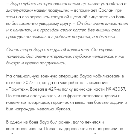
– Заур глубоко интересовался всеми деталями устройства и
эксплуатации нашей продукции
, – вспоминает Сослан, при
этом на его заросшем траурной щетиной лице застыла боль
по безвременно ушедшему другу. –
Он был очень внимателен
и к клиентам, и к просьбам своих коллег. Без лишних слов
приходил на помощь и в рабочих вопросах, и в бытовых…
Очень скоро Заур стал душой коллектива. Он хорошо
танцевал, был очень интересным, глубоким человеком, и мы
быстро и крепко подружились.
На специальную военную операцию Заура мобилизовали в
октябре 2022-го, когда он уже работал в компании
«Промтех». Воевал в 429-м полку воинской части № 43057.
По отзывам сослуживцев, и на фронте оставался чутким и
надежным товарищем, героически выполнял боевые задачи и
был награжден медалью Жукова.
В одном из боев Заур был ранен, долго лечился и
восстанавливался. После выздоровления его направили на