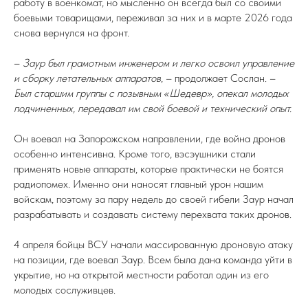
работу в военкомат, но мысленно он всегда был со своими
боевыми товарищами, переживал за них и в марте 2026 года
снова вернулся на фронт.
–
Заур был грамотным инженером и легко освоил управление
и сборку летательных аппаратов
, – продолжает Сослан. –
Был старшим группы с позывным «Шедевр», опекал молодых
подчиненных, передавал им свой боевой и технический опыт.
Он воевал на Запорожском направлении, где война дронов
особенно интенсивна. Кроме того, вэсэушники стали
применять новые аппараты, которые практически не боятся
радиопомех. Именно они наносят главный урон нашим
войскам, поэтому за пару недель до своей гибели Заур начал
разрабатывать и создавать систему перехвата таких дронов.
4 апреля бойцы ВСУ начали массированную дроновую атаку
на позиции, где воевал Заур. Всем была дана команда уйти в
укрытие, но на открытой местности работал один из его
молодых сослуживцев.