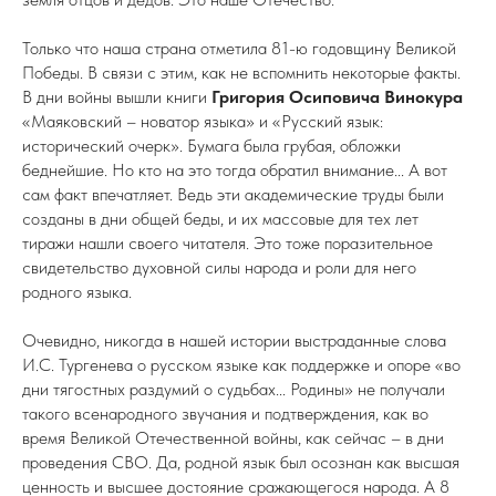
Только что наша страна отметила 81-ю годовщину Великой
Победы. В связи с этим, как не вспомнить некоторые факты.
В дни войны вышли книги
Григория Осиповича Винокура
«Маяковский – новатор языка» и «Русский язык:
исторический очерк». Бумага была грубая, обложки
беднейшие. Но кто на это тогда обратил внимание... А вот
сам факт впечатляет. Ведь эти академические труды были
созданы в дни общей беды, и их массовые для тех лет
тиражи нашли своего читателя. Это тоже поразительное
свидетельство духовной силы народа и роли для него
родного языка.
Очевидно, никогда в нашей истории выстраданные слова
И.С. Тургенева о русском языке как поддержке и опоре «во
дни тягостных раздумий о судьбах... Родины» не получали
такого всенародного звучания и подтверждения, как во
время Великой Отечественной войны, как сейчас – в дни
проведения СВО. Да, родной язык был осознан как высшая
ценность и высшее достояние сражающегося народа. А 8