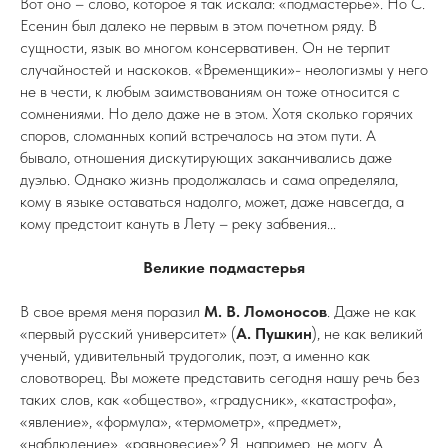
Вот оно – слово, которое я так искала: «подмастерье». Но С.
Есенин был далеко не первым в этом почетном ряду. В
сущности, язык во многом консервативен. Он не терпит
случайностей и наскоков. «Временщики»- неологизмы у него
не в чести, к любым заимствованиям он тоже относится с
сомнениями. Но дело даже не в этом. Хотя сколько горячих
споров, сломанных копий встречалось на этом пути. А
бывало, отношения дискутирующих заканчивались даже
дуэлью. Однако жизнь продолжалась и сама определяла,
кому в языке оставаться надолго, может, даже навсегда, а
кому предстоит кануть в Лету – реку забвения...
Великие подмастерья
В свое время меня поразил
М. В. Ломоносов
. Даже не как
«первый русский университет» (
А. Пушкин
), не как великий
ученый, удивительный трудоголик, поэт, а именно как
словотворец. Вы можете представить сегодня нашу речь без
таких слов, как «общество», «градусник», «катастрофа»,
«явление», «формула», «термометр», «предмет»,
«наблюдение», «равновесие»? Я, например, не могу. А