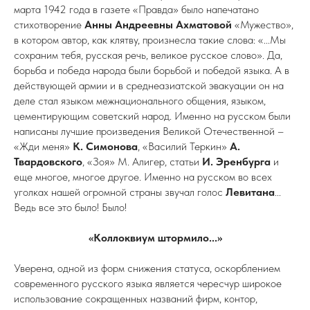
марта 1942 года в газете «Правда» было напечатано
стихотворение
Анны Андреевны Ахматовой
«Мужество»,
в котором автор, как клятву, произнесла такие слова: «...Мы
сохраним тебя, русская речь, великое русское слово». Да,
борьба и победа народа были борьбой и победой языка. А в
действующей армии и в среднеазиатской эвакуации он на
деле стал языком межнационального общения, языком,
цементирующим советский народ. Именно на русском были
написаны лучшие произведения Великой Отечественной –
«Жди меня»
К. Симонова
, «Василий Теркин»
А.
Твардовского
, «Зоя» М. Алигер, статьи
И. Эренбурга
и
еще многое, многое другое. Именно на русском во всех
уголках нашей огромной страны звучал голос
Левитана
...
Ведь все это было! Было!
«Коллоквиум штормило...»
Уверена, одной из форм снижения статуса, оскорблением
современного русского языка является чересчур широкое
использование сокращенных названий фирм, контор,