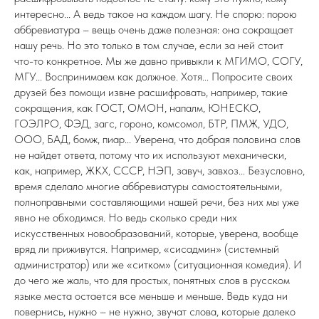
интересно... А ведь такое на каждом шагу. Не спорю: порою
аббревиатура – вещь очень даже полезная: она сокращает
нашу речь. Но это только в том случае, если за ней стоит
что-то конкретное. Мы же давно привыкли к МГИМО, СОГУ,
МГУ... Воспринимаем как должное. Хотя... Попросите своих
друзей без помощи извне расшифровать, например, такие
сокращения, как ГОСТ, ОМОН, напалм, ЮНЕСКО,
ГОЭЛРО, ФЭД, загс, гороно, комсомол, БТР, ПМЖ, УДО,
ООО, БАД, бомж, пиар... Уверена, что добрая половина слов
не найдет ответа, потому что их используют механически,
как, например, ЖКХ, СССР, НЭП, завуч, завхоз... Безусловно,
время сделало многие аббревиатуры самостоятельными,
полноправными составляющими нашей речи, без них мы уже
явно не обходимся. Но ведь сколько среди них
искусственных новообразований, которые, уверена, вообще
вряд ли приживутся. Например, «сисадмин» (системный
администратор) или же «ситком» (ситуационная комедия). И
до чего же жаль, что для простых, понятных слов в русском
языке места остается все меньше и меньше. Ведь куда ни
повернись, нужно – не нужно, звучат слова, которые далеко