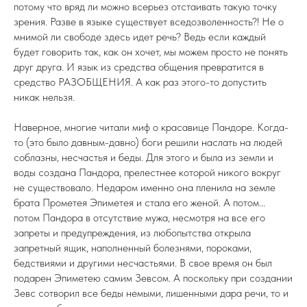
потому что вряд ли можно всерьез отстаивать такую точку
зрения. Разве в языке существует вседозволенность?! Не о
мнимой ли свободе здесь идет речь? Ведь если каждый
будет говорить так, как он хочет, мы можем просто не понять
друг друга. И язык из средства общения превратится в
средство РАЗОБЩЕНИЯ. А как раз этого-то допустить
никак нельзя.
Наверное, многие читали миф о красавице Пандоре. Когда-
то (это было давным-давно) боги решили наслать на людей
соблазны, несчастья и беды. Для этого и была из земли и
воды создана Пандора, прелестнее которой никого вокруг
не существовало. Недаром именно она пленила на земле
брата Прометея Эпиметея и стала его женой. А потом...
потом Пандора в отсутствие мужа, несмотря на все его
запреты и предупреждения, из любопытства открыла
запретный ящик, наполненный болезнями, пороками,
бедствиями и другими несчастьями. В свое время он был
подарен Эпиметею самим Зевсом. А поскольку при создании
Зевс сотворил все беды немыми, лишенными дара речи, то и