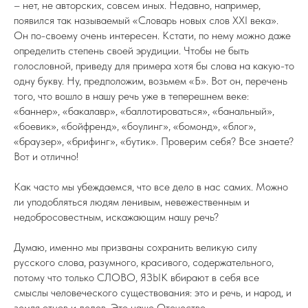
– нет, не авторских, совсем иных. Недавно, например,
появился так называемый «Словарь новых слов XXI века».
Он по-своему очень интересен. Кстати, по нему можно даже
определить степень своей эрудиции. Чтобы не быть
голословной, приведу для примера хотя бы слова на какую-то
одну букву. Ну, предположим, возьмем «Б». Вот он, перечень
того, что вошло в нашу речь уже в теперешнем веке:
«баннер», «бакалавр», «баллотироваться», «банальный»,
«боевик», «бойфренд», «боулинг», «бомонд», «блог»,
«браузер», «брифинг», «бутик». Проверим себя? Все знаете?
Вот и отлично!
Как часто мы убеждаемся, что все дело в нас самих. Можно
ли уподобляться людям ленивым, невежественным и
недобросовестным, искажающим нашу речь?
Думаю, именно мы призваны сохранить великую силу
русского слова, разумного, красивого, содержательного,
потому что только СЛОВО, ЯЗЫК вбирают в себя все
смыслы человеческого существования: это и речь, и народ, и
земля отцов и дедов. Это наше Отечество.