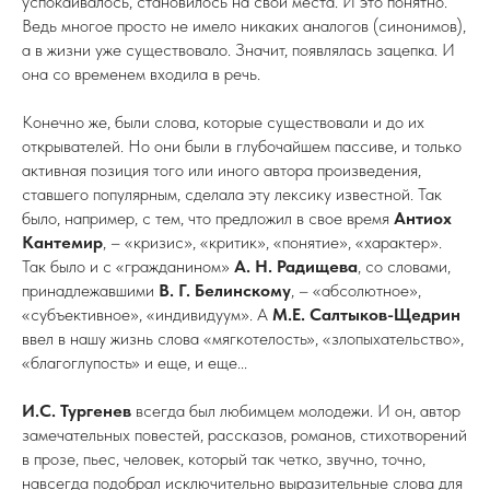
успокаивалось, становилось на свои места. И это понятно.
Ведь многое просто не имело никаких аналогов (синонимов),
а в жизни уже существовало. Значит, появлялась зацепка. И
она со временем входила в речь.
Конечно же, были слова, которые существовали и до их
открывателей. Но они были в глубочайшем пассиве, и только
активная позиция того или иного автора произведения,
ставшего популярным, сделала эту лексику известной. Так
было, например, с тем, что предложил в свое время
Антиох
Кантемир
, – «кризис», «критик», «понятие», «характер».
Так было и с «гражданином»
А. Н. Радищева
, со словами,
принадлежавшими
В. Г. Белинскому
, – «абсолютное»,
«субъективное», «индивидуум». А
М.Е. Салтыков-Щедрин
ввел в нашу жизнь слова «мягкотелость», «злопыхательство»,
«благоглупость» и еще, и еще...
И.С. Тургенев
всегда был любимцем молодежи. И он, автор
замечательных повестей, рассказов, романов, стихотворений
в прозе, пьес, человек, который так четко, звучно, точно,
навсегда подобрал исключительно выразительные слова для