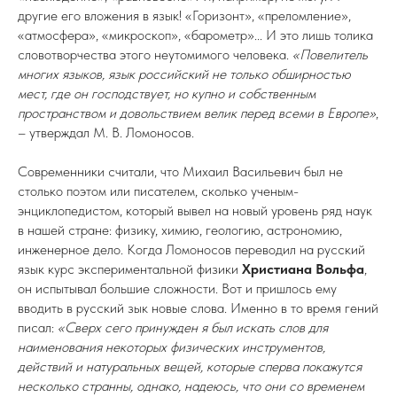
другие его вложения в язык! «Горизонт», «преломление»,
«атмосфера», «микроскоп», «барометр»... И это лишь толика
словотворчества этого неутомимого человека.
«Повелитель
многих языков, язык российский не только обширностью
мест, где он господствует, но купно и собственным
пространством и довольствием велик перед всеми в Европе»
,
– утверждал М. В. Ломоносов.
Современники считали, что Михаил Васильевич был не
столько поэтом или писателем, сколько ученым-
энциклопедистом, который вывел на новый уровень ряд наук
в нашей стране: физику, химию, геологию, астрономию,
инженерное дело. Когда Ломоносов переводил на русский
язык курс экспериментальной физики
Христиана Вольфа
,
он испытывал большие сложности. Вот и пришлось ему
вводить в русский зык новые слова. Именно в то время гений
писал:
«Сверх сего принужден я был искать слов для
наименования некоторых физических инструментов,
действий и натуральных вещей, которые сперва покажутся
несколько странны, однако, надеюсь, что они со временем