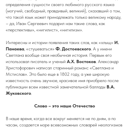
определения сущности своего любимого русского языка
(могучий, свободный, правдивый, великий), сказавший о том,
что такой язык может принадлежать только великому народу,
– да, Иван Сергеевич подарил нам такие слова, как
«перспективы», «нигилист», «нигилизм».
Интересны и истории появления таких слов, как «хлыщ»
И.
Панаева
, «стушеваться»
Ф. Достоевского
. А у имени
Светлана вообще своя необычная история. Первым его
использовал писатель и ученый
А.Х. Востоков
. Александр
Христофорович написал старинный романс «Светлана и
Мстислав». Это было еще в 1802 году, а уже широкую
известность очень звучное, красивое имя приобрело после
публикации всем известной замечательной баллады
В.А.
Жуковского
.
Слово – это наше Отечество
В наше время, когда все вокруг меняется не по дням, а по
часам, создается море всевозможных словарей неологизмов