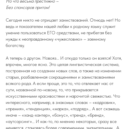
Но что весьма престижно –
Без спонсоров притом!
Сегодня никто не отрицает заимствований. Отнюдь нет! Но
ведь и показателем нашей любви к родному языку служит
умение пользоваться ЕГО средствами, не прибегая без
нужды к неоправданному «чужесловию» – заемному
богатству.
А теперь о другом. Новояз... И откуда только он взялся! Хотя,
впрочем, многое ясно. Это целая лингвистическая система,
построенная на создании новых слов, а также на изменении
старых, разбавленная сокращениями и заимствованиями
всякого рода. А если проще, это то, что отвлекает нас от
сути, названной по-новому, то, что прикрывается
искусственными красивостями и нарочитой свежестью. Что
интересного, например, в знакомых словах – «кадровик»,
«премия», «тенденция», «марка», «подряд»... А вот скажешь
иначе – «ханд-хантер», «бонус», «тренд», «бренд»,
«аутсорсинг»... И как-то, по мнению некоторых, сразу все
меняется, становясь более современным, значительным... А