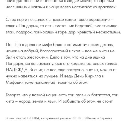
приходят болезни и несчастья к людям молча, коварными
неслышными шагами и чаще всего настигают их врасплох.
С тех пор и появилось в нашем языке такое выражение –
«ящик Пандоры», то есть «источник бедствий, вместилище
зла», подарок, приносящий горе, дар, чреватый несчастьями.
Но... Но в древнем мифе была и оптимистическая деталь,
намек на добрый, благоприятный исход – все же мифы не
были столь жестокими. Дело в том, что на дне ящика
Пандоры, когда захлопнулась его крышка, осталась только
НАДЕЖДА. Значит, не все еще потеряно, значит, можно и
нужно надеяться на лучшее. И ведь День Кирилла и
Мефодия тоже напоминает именно об этом.
Говорят, что у всякой нации есть три главных богатства, три
кита – народ, земля и язык. И забывать об этом не стоит!
Валентина БЯЗЫРОВА, заслуженный учитель РФ. Фото Феликса Киреева