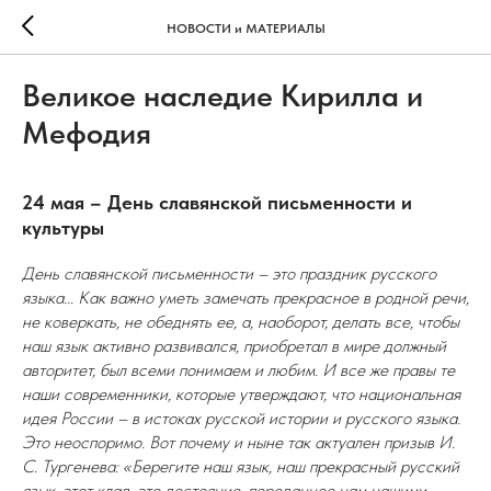
НОВОСТИ и МАТЕРИАЛЫ
Великое наследие Кирилла и
Мефодия
24 мая – День славянской письменности и
культуры
День славянской письменности – это праздник русского
языка... Как важно уметь замечать прекрасное в родной речи,
не коверкать, не обеднять ее, а, наоборот, делать все, чтобы
наш язык активно развивался, приобретал в мире должный
авторитет, был всеми понимаем и любим. И все же правы те
наши современники, которые утверждают, что национальная
идея России – в истоках русской истории и русского языка.
Это неоспоримо. Вот почему и ныне так актуален призыв И.
С. Тургенева: «Берегите наш язык, наш прекрасный русский
язык, этот клад, это достояние, переданное нам нашими