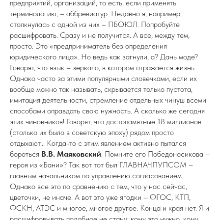
предприятий, организаций, то есть, если применять
терминологию, – аббревиатур. Недавно я, например,
столкнулась с одной из них – ПБОЮЛ. Попробуйте
расшифровать. Сразу и не получится. А все, между тем,
просто. Это «предприниматель без определения
юридического лица». Но ведь как загнули, а? Дань моде?
Говорят, что язык – зеркало, в котором отражается жизнь.
Однако часто за этими популярными словечками, если их
вообще можно так называть, скрывается только пустота,
имитация деятельности, стремление отдельных чинуш всеми
способами оправдать свою нужность. А сколько же сегодня
этих чиновников! Говорят, что достопамятные 18 миллионов
(столько их было в советскую эпоху) рядом просто
отдыхают... Когда-то с этим явлением активно пытался
бороться
В.В. Маяковский
. Помните его Победоносикова –
героя из «Бани»? Так вот тот был ГЛАВНАЧПУПСОМ –
главным начальником по управлению согласованием.
Однако все это по сравнению с тем, что у нас сейчас,
цветочки, не иначе. А вот это уже ягодки – ФГОС, КТП,
ФСКН, АТЭС и многое, многое другое. Конца и края нет. Я и
расшифровывать подобное не стану: кому это нужно, кому