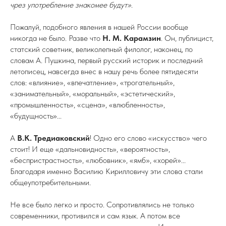
чрез употребление знакомее будут»
.
Пожалуй, подобного явления в нашей России вообще
никогда не было. Разве что
Н. М. Карамзин
. Он, публицист,
статский советник, великолепный филолог, наконец, по
словам А. Пушкина, первый русский историк и последний
летописец, навсегда внес в нашу речь более пятидесяти
слов: «влияние», «впечатление», «трогательный»,
«занимательный», «моральный», «эстетический»,
«промышленность», «сцена», «влюбленность»,
«будущность»...
А
В.К. Тредиаковский
! Одно его слово «искусство» чего
стоит! И еще «дальновидность», «вероятность»,
«беспристрастность», «любовник», «ямб», «хорей»...
Благодаря именно Василию Кирилловичу эти слова стали
общеупотребительными.
Не все было легко и просто. Сопротивлялись не только
современники, противился и сам язык. А потом все