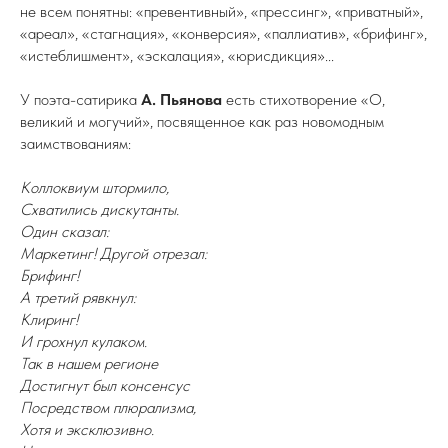
не всем понятны: «превентивный», «прессинг», «приватный»,
«ареал», «стагнация», «конверсия», «паллиатив», «брифинг»,
«истеблишмент», «эскалация», «юрисдикция»...
У поэта-сатирика
А. Пьянова
есть стихотворение «О,
великий и могучий», посвященное как раз новомодным
заимствованиям:
Коллоквиум штормило,
Схватились дискутанты.
Один сказал:
Маркетинг! Другой отрезал:
Брифинг!
А третий рявкнул:
Клиринг!
И грохнул кулаком.
Так в нашем регионе
Достигнут был консенсус
Посредством плюрализма,
Хотя и эксклюзивно.