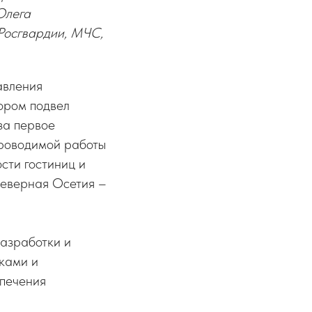
Олега
Росгвардии, МЧС,
авления
тором подвел
за первое
проводимой работы
сти гостиниц и
Северная Осетия –
азработки и
иками и
спечения