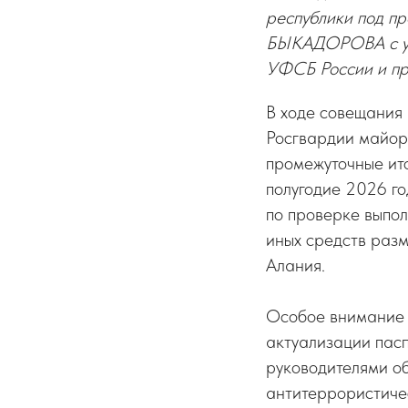
республики под п
БЫКАДОРОВА с уча
УФСБ России и пр
В ходе совещания
Росгвардии майор
промежуточные ит
полугодие 2026 г
по проверке выпо
иных средств раз
Алания.
Особое внимание 
актуализации пасп
руководителями о
антитеррористиче