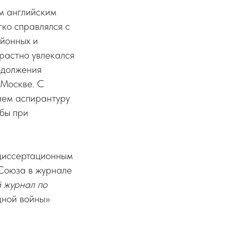
ым английским
егко справлялся с
айонных и
растно увлекался
одолжения
 Москве. С
ием аспирантуру
жбы при
ддиссертационным
 Союза в журнале
 журнал по
одной войны»