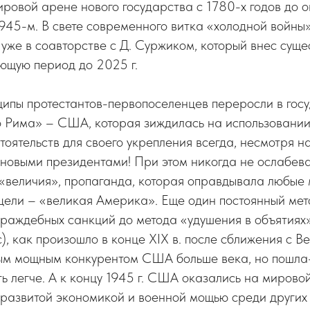
ровой арене нового государства с 1780-х годов до 
945-м. В свете современного витка «холодной войны
 уже в соавторстве с Д. Суржиком, который внес суще
ющую период до 2025 г.
ципы протестантов-первопоселенцев переросли в гос
го Рима» – США, которая зиждилась на использовани
тоятельств для своего укрепления всегда, несмотря н
новыми президентами! При этом никогда не ослабева
 «величия», пропаганда, которая оправдывала любые
цели – «великая Америка». Еще один постоянный мет
враждебных санкций до метода «удушения в объятиях»
с), как произошло в конце ХIХ в. после сближения с В
ым мощным конкурентом США больше века, но пошла-т
ь легче. А к концу 1945 г. США оказались на миров
 развитой экономикой и военной мощью среди других