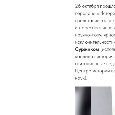
26 октября прошл
передаче «Истори
представив гостя 
интересного челов
научно-популярное
исключительности»
Суржиком
(испол
кандидат историч
агитационные вед
Центра истории в
наук).