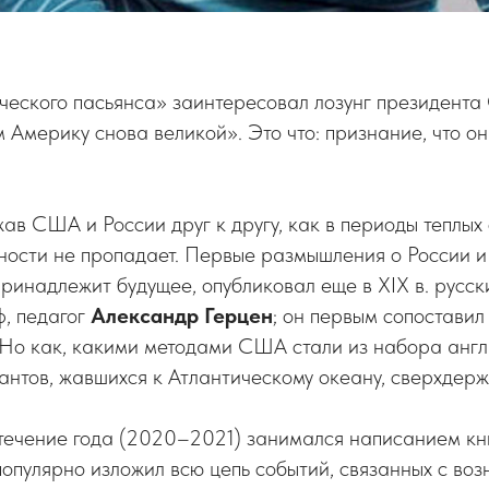
ческого пасьянса» заинтересовал лозунг президен
 Америку снова великой». Это что: признание, что о
ав США и России друг к другу, как в периоды теплых 
ности не пропадает. Первые размышления о России и
принадлежит будущее, опубликовал
еще в ХIХ в. русск
ф, педагог
Александр Герцен
; он первым сопоставил
 Но как, какими методами США стали из набора англ
антов, жавшихся к Атлантическому океану, сверхдерж
течение года (2020–2021) занимался написанием кни
 популярно изложил всю цепь событий, связанных с во