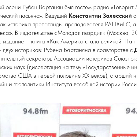
ой осени Рубен Вартанян был гостем радио «Говорит
ческий пасьянс». Ведущий
Константин
Залесский
о
как историка пропаганды, преподавателя РАНХиГС, а
ека». В издательстве «Молодая гвардия» (Москва, 2
 издание – книга «Как Америка стала великой. На п
 двух историков: Рубена Вартаняна в соавторстве с
нительный секретарь Ассоциации историков Союзного
еских наук (диссертация на тему «Государственные 
омства США в первой половине ХХ веков), старший н
ойн и геополитики Института всеобщей истории Росс