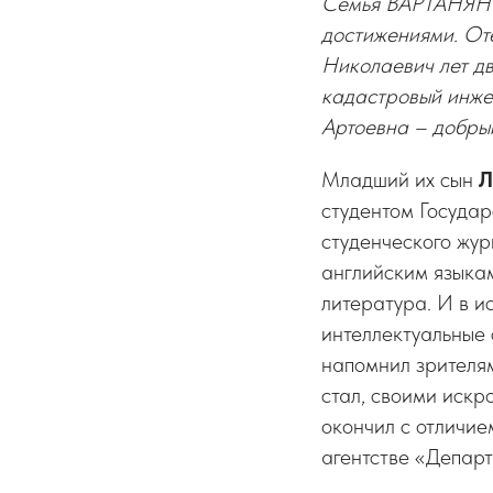
Семья ВАРТАНЯН в
достижениями. Оте
Николаевич лет дв
кадастровый инже
Артоевна – добрый
Младший их сын
Л
студентом Государ
студенческого жу
английским языкам
литература. И в и
интеллектуальные
напомнил зрителям
стал, своими искр
окончил с отличие
агентстве «Депар