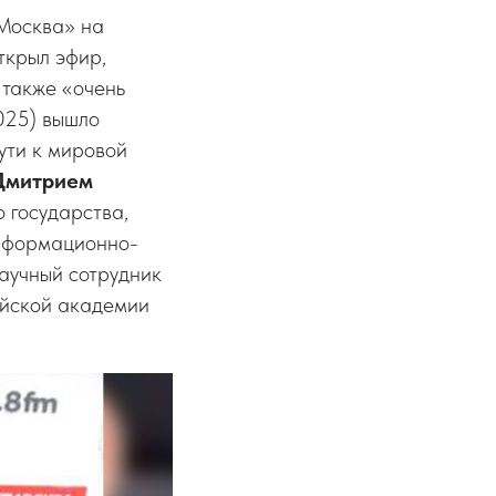
 Москва» на
ткрыл эфир,
 также «очень
025) вышло
ути к мировой
Дмитрием
 государства,
информационно-
аучный сотрудник
ийской академии