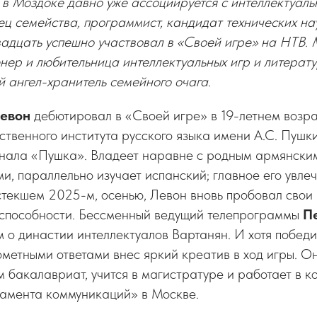
 Моздоке давно уже ассоциируется с интеллектуал
ц семейства, программист, кандидат технических на
адцать успешно участвовал в «Своей игре» на НТВ.
нер и любительница интеллектуальных игр и литерат
 ангел-хранитель семейного очага.
евон
дебютировал в «Своей игре» в 19-летнем возра
ственного института русского языка имени А.С. Пуш
рнала «Пушка». Владеет наравне с родным армянским
и, параллельно изучает испанский; главное его увле
стекшем 2025-м, осенью, Левон вновь пробовал свои
 способности. Бессменный ведущий телепрограммы
П
 о династии интеллектуалов Вартанян. И хотя побед
ометными ответами внес яркий креатив в ход игры. Он
м бакалавриат, учится в магистратуре и работает в 
тамента коммуникаций» в Москве.