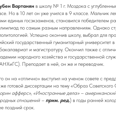
убен Вартанян
в школу № 1 г. Моздока с углубленн
 все. Но в 10 лет он уже учился в 9 классе. Мальчик л
ми единых госэкзаменов, становился победителем р
олимпиад по самым разным направлениям. Однако ст
политологией. Успешно окончив школу, выбрал для пр
ийский государственный гуманитарный университет в
бакалавриат и магистратуру. Окончил также с отлич
адемии народного хозяйства и государственной слу
НХиГС). Преподает в ней, он же и переводчик.
го он на «отлично» выступил на ученом совете с пре
 же готовой диссертации на тему «Образ Советского
орин афферс», «Иностранные дела» – американский
ародных отношений –
прим. ред.
) в годы ранней хол
е поздний срок.