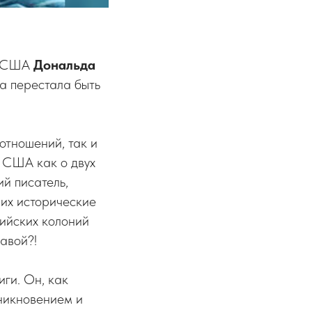
та США
Дональда
на перестала быть
отношений, так и
 США как о двух
ий писатель,
 их исторические
ийских колоний
авой?!
ги. Он, как
зникновением и