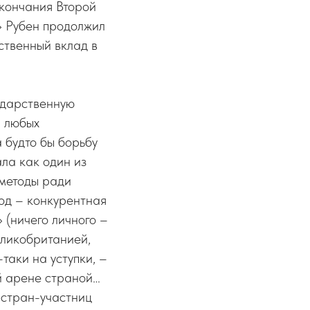
окончания Второй
» Рубен продолжил
ственный вклад в
ударственную
и любых
а будто бы борьбу
ла как один из
 методы ради
од – конкурентная
 (ничего личного –
еликобританией,
аки на уступки, –
ой арене страной…
 стран-участниц