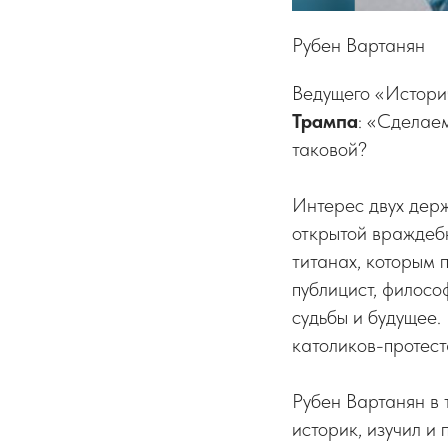
Рубен Вартанян
Ведущего «Истори
Трампа
: «Сделаем
таковой?
Интерес двух держ
открытой враждеб
титанах, которым 
публицист, филосо
судьбы и будущее.
католиков-протест
Рубен Вартанян в 
историк, изучил и