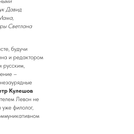
ьными
ук Давид
 Мама,
уры Светлана
сте, будучи
кина и редактором
 русским,
чение –
 незаурядные
етр Кулешов
ителем Левон не
 уже филолог,
коммуникативном