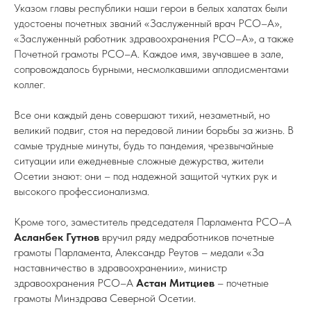
Указом главы республики наши герои в белых халатах были
удостоены почетных званий «Заслуженный врач РСО–А»,
«Заслуженный работник здравоохранения РСО–А», а также
Почетной грамоты РСО–А. Каждое имя, звучавшее в зале,
сопровождалось бурными, несмолкавшими аплодисментами
коллег.
Все они каждый день совершают тихий, незаметный, но
великий подвиг, стоя на передовой линии борьбы за жизнь. В
самые трудные минуты, будь то пандемия, чрезвычайные
ситуации или ежедневные сложные дежурства, жители
Осетии знают: они – под надежной защитой чутких рук и
высокого профессионализма.
Кроме того, заместитель председателя Парламента РСО–А
Асланбек Гутнов
вручил ряду медработников почетные
грамоты Парламента, Александр Реутов
– медали «За
наставничество в здравоохранении», министр
здравоохранения РСО–А
Астан Митциев
– почетные
грамоты Минздрава Северной Осетии.