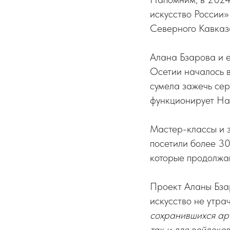
искусство России
Северного Кавказ
Алана Бзарова и 
Осетии началось 
сумела зажечь сер
функционирует Нац
Мастер-классы и 
посетили более 30
которые продолжа
Проект Аланы Бзар
искусство не утра
сохранившихся ар
так и для войлоко