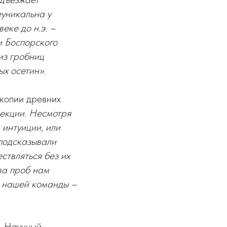
еуникальна у
веке до н.э. –
и Боспорского
из гробниц
х осетин».
 копии древних
екции. Несмотря
 интуиции, или
 подсказывали
ствляться без их
ва проб нам
ля нашей команды –
. Научный