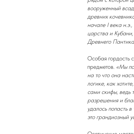
вооруженный всадн
древних кочевнико
начале I века н.э
царства и Кубани,
Древнего Пантика
Особая гордость с
предметов.
«Мы по
на то что она нас
логике, как хотит
сами скифы, ведь 
разрешения и благ
удалось попасть в
это грандиозный у
Осетинские мастер