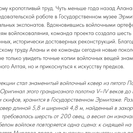
му кропотливый труд. Чуть меньше года назад Алана
едовательской работе в Государственном музее Эрми
альных экспонатов. Вдохновившись войлочными артеф
иям войлоковаляния, команда проекта создала шесть
нных, исторически достоверных реконструкций. Благ
скому труду Аланы и ее команды сегодня новые поко
не только увидеть точные копии войлочных вещей зна
ого Алтая, но и прикоснуться к искусству предков.
екции стал знаменитый войлочный ковер из пятого П
 Оригинал этого грандиозного полотна V–IV веков до
 скифов, хранится в Государственном Эрмитаже. Раз
ковер длиной 5,8 и шириной 4,8 м, найденный в захо
 требовалась шерсть от 200 овец, а весил он изнач
елом войлоке повторяется одна сцена: к сидящей на 
ветет Мировое древо, на высоком тонконогом коне п