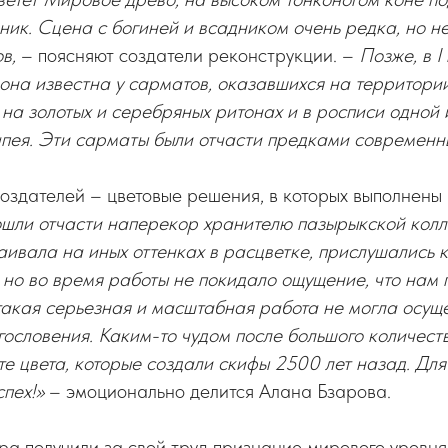
ик. Сцена с богиней и всадником очень редка, но н
в,
– поясняют создатели реконструкции. –
Позже, в I 
., она известна у сарматов, оказавшихся на территори
 на золотых и серебряных ритонах и в росписи одной 
пея. Эти сарматы были отчасти предками современны
оздателей – цветовые решения, в которых выполнены
шли отчасти наперекор хранителю пазырыкской колл
таивала на иных оттенках в расцветке, прислушались к
е, но во время работы не покидало ощущение, что нам
такая серьезная и масштабная работа не могла осуще
ословения. Каким-то чудом после большого количест
 те цвета, которые создали скифы 2500 лет назад. Д
спех!»
– эмоционально делится Алана Бзарова.
а получили за свой труд признание мирового уровня