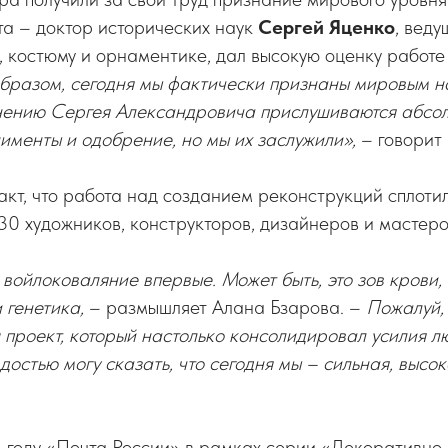
та – доктор исторических наук
Сергей Яценко
, веду
, костюму и орнаментике, дал высокую оценку работе
образом, сегодня мы фактически признаны мировым 
нению Сергея Александровича прислушиваются абсол
именты и одобрение, но мы их заслужили»,
– говорит
акт, что работа над созданием реконструкций сплоти
30 художников, конструкторов, дизайнеров и мастеро
войлоковаляние впервые. Может быть, это зов крови,
 генетика,
– размышляет Алана Бзарова. –
Пожалуй, 
проект, который настолько консолидировал усилия л
рдостью могу сказать, что сегодня мы – сильная, высо
 году «Почта России» в рамках серии «Декоративно