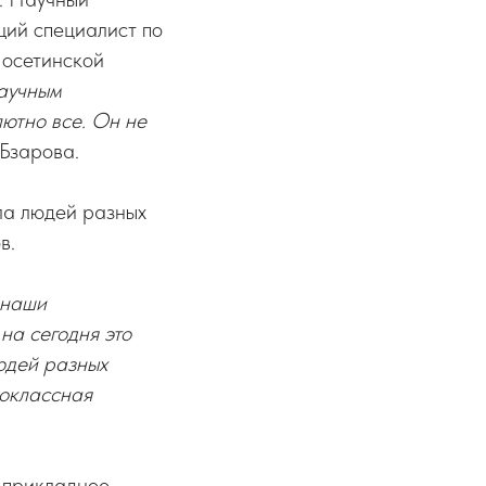
щий специалист по
 осетинской
научным
ютно все. Он не
 Бзарова.
ла людей разных
в.
 наши
на сегодня это
юдей разных
коклассная
-прикладное