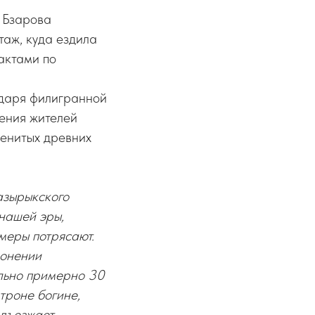
 Бзарова
таж, куда ездила
актами по
одаря филигранной
ления жителей
менитых древних
азырыкского
 нашей эры,
меры потрясают.
ронении
ально примерно 30
троне богине,
одъезжает