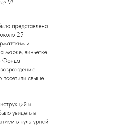
на VI
была представлена
 около 25
арматским и
а марке, виньетке
е Фонда
т возрождению,
ю посетили свыше
онструкций и
ыло увидеть в
тием в культурной