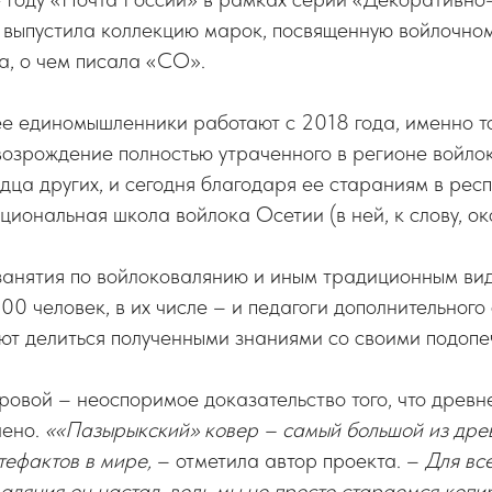
» выпустила коллекцию марок, посвященную войлочно
а, о чем писала «СО».
ее единомышленники работают с 2018 года, именно т
возрождение полностью утраченного в регионе войло
дца других, и сегодня благодаря ее стараниям в рес
иональная школа войлока Осетии (в ней, к слову, ок
занятия по войлоковалянию и иным традиционным ви
00 человек, в их числе – и педагоги дополнительного
ют делиться полученными знаниями со своими подопе
овой – неоспоримое доказательство того, что древн
чено.
««Пазырыкский» ковер – самый большой из дре
тефактов в мире,
– отметила автор проекта. –
Для все
валяния он настал, ведь мы не просто стараемся копир