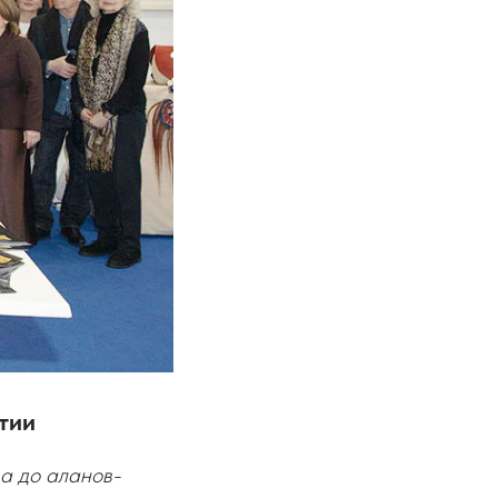
тии
а до аланов-