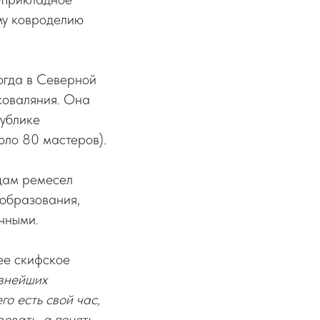
му ковроделию
огда в Северной
коваляния. Она
публике
оло 80 мастеров).
дам ремесел
 образования,
чными.
ее скифское
внейших
го есть свой час,
овать, а понять,