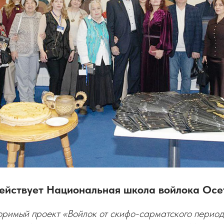
действует Национальная школа войлока Осе
оримый проект «Войлок от скифо-сарматского период