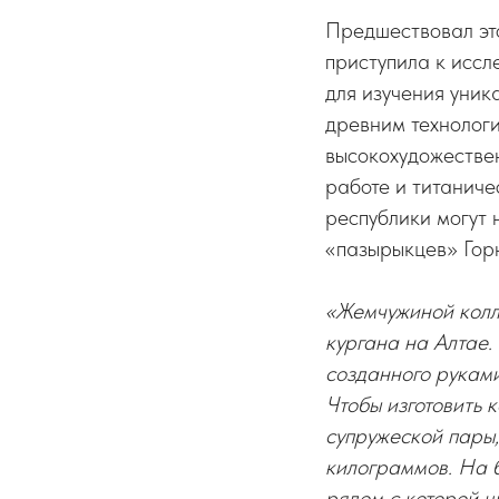
Предшествовал это
приступила к иссл
для изучения уник
древним технолог
высокохудожестве
работе и титаниче
республики могут 
«пазырыкцев» Горн
«Жемчужиной колл
кургана на Алтае.
созданного руками
Чтобы изготовить 
супружеской пары,
килограммов. На б
рядом с которой ц