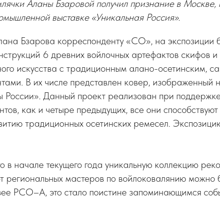
лячки Аланы Бзаровой получил признание в Москве, 
омышленной выставке «Уникальная Россия».
лана Бзарова корреспонденту «СО», на экспозиции 
нструкций 6 древних войлочных артефактов скифов и
ного искусства с традиционным алано-осетинским, с
ами. В их числе представлен ковер, изображенный н
ы России». Данный проект реализован при поддержк
нтов, как и четыре предыдущих, все они способствую
витию традиционных осетинских ремесел. Экспозици
о в начале текущего года уникальную коллекцию рек
т региональных мастеров по войлоковалянию можно б
ее РСО–А, это стало поистине запоминающимся собы