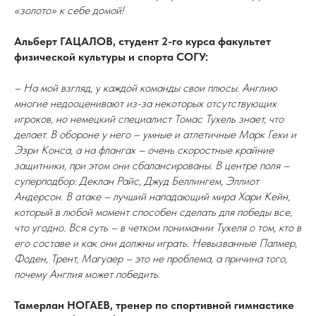
«золото» к себе домой!
Альберт ГАЦАЛОВ, студент 2-го курса факультет
физической культуры и спорта СОГУ:
– На мой взгляд, у каждой команды свои плюсы. Англию
многие недооценивают из-за некоторых отсутствующих
игроков, но немецкий специалист Томас Тухель знает, что
делает. В обороне у него – умные и атлетичные Марк Гехи и
Эзри Конса, а на флангах – очень скоростные крайние
защитники, при этом они сбалансированы. В центре поля –
суперподбор: Деклан Райс, Джуд Беллингем, Эллиот
Андерсон. В атаке – лучший нападающий мира Хари Кейн,
который в любой момент способен сделать для победы все,
что угодно. Вся суть – в четком понимании Тухеля о том, кто в
его составе и как они должны играть. Невызванные Палмер,
Фоден, Трент, Магуаер – это не проблема, а причина того,
почему Англия может победить.
Тамерлан НОГАЕВ, тренер по спортивной гимнастике