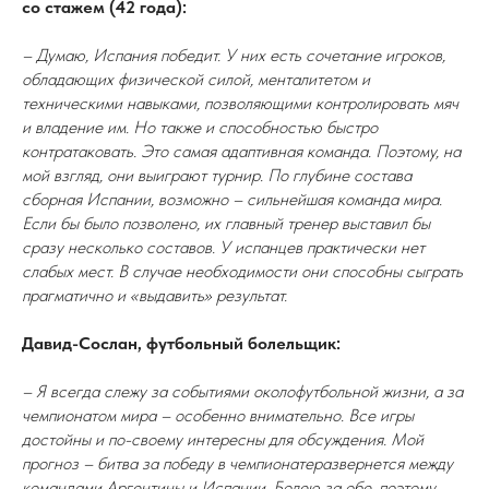
со стажем (42 года):
– Думаю, Испания победит. У них есть сочетание игроков,
обладающих физической силой, менталитетом и
техническими навыками, позволяющими контролировать мяч
и владение им. Но также и способностью быстро
контратаковать. Это самая адаптивная команда. Поэтому, на
мой взгляд, они выиграют турнир. По глубине состава
сборная Испании, возможно – сильнейшая команда мира.
Если бы было позволено, их главный тренер выставил бы
сразу несколько составов. У испанцев практически нет
слабых мест. В случае необходимости они способны сыграть
прагматично и «выдавить» результат.
Давид-Сослан, футбольный болельщик:
– Я всегда слежу за событиями околофутбольной жизни, а за
чемпионатом мира – особенно внимательно. Все игры
достойны и по-своему интересны для обсуждения. Мой
прогноз – битва за победу в чемпионатеразвернется между
командами Аргентины и Испании. Болею за обе, поэтому