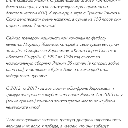
стать команда Японии. Стремительные атаки и контратаки –
фишка японцев, ну а вся атакующая игра держится на
фантастическом КПД. К примеру, в игре с Тунисом Танака и
Сано действовали очень надежно: в сумме из 150 пасов они
отдали только 7 неточных!
Сейчас тренером национальной команды по футболу
является Мориясу Хадзиме, который в свое время выступал
за клубы «Санфречче Хиросима», «Киото Перпл Санга» и
«Вегалта Сэндай». С 1992 по 1996 год сыграл за
национальную сборную Японии 35 матчей (в которых забил
один гол), участвовал в Кубке Азии и с командой стал
победителем турнира.
С 2012 по 2017 год возглавлял «Санфрече Хиросима» и
трижды выигрывал с клубом чемпионат Японии. А в 2015 году
(также при нем) команда заняла третье место на клубном
чемпионате мира!
Учитывая прошлое главного тренера, дисциплинированность
японцев и их волю к победе, я уверен, что они заберут