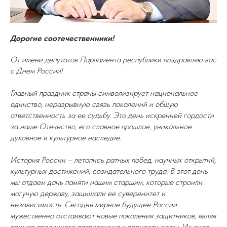
Дорогие соотечественники!
От имени депутатов Парламента республики поздравляю вас
с Днем России!
Главный праздник страны символизирует национальное
единство, неразрывную связь поколений и общую
ответственность за ее судьбу. Это день искренней гордости
за наше Отечество, его славное прошлое, уникальное
духовное и культурное наследие.
История России – летопись ратных побед, научных открытий,
культурных достижений, созидательного труда. В этот день
мы отдаем дань памяти нашим старшим, которые строили
могучую державу, защищали ее суверенитет и
независимость. Сегодня мирное будущее России
мужественно отстаивают новые поколения защитников, являя
пример подлинного патриотизма и верности долгу. Их сила