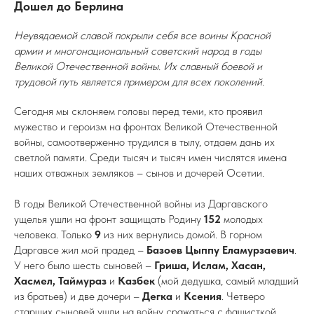
Дошел до Берлина
Неувядаемой славой покрыли себя все воины Красной
армии и многонациональный советский народ в годы
Великой Отечественной войны. Их славный боевой и
трудовой путь является примером для всех поколений.
Сегодня мы склоняем головы перед теми, кто проявил
мужество и героизм на фронтах Великой Отечественной
войны, самоотверженно трудился в тылу, отдаем дань их
светлой памяти. Среди тысяч и тысяч имен числятся имена
наших отважных земляков – сынов и дочерей Осетии.
В годы Великой Отечественной войны из Даргавского
ущелья ушли на фронт защищать Родину
152
молодых
человека. Только
9
из них вернулись домой. В горном
Даргавсе жил мой прадед –
Базоев Цыппу Еламурзаевич
.
У него было шесть сыновей –
Гриша, Ислам, Хасан,
Хасмел, Таймураз
и
Казбек
(мой дедушка, самый младший
из братьев) и две дочери –
Дегка
и
Ксения
. Четверо
старших сыновей ушли на войну сражаться с фашисткой