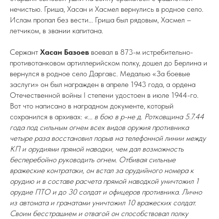
нечистью. Гриша, Хасан и Хасмел вернулись в родное село.
Ислам пропал без вести... Гриша был рядовым, Хасмел –
летчиком, в звании капитана.
Сержант
Хасан Базоев
воевал в 873-м истребительно-
противотанковом артиллерийском полку, дошел до Берлина и
вернулся в родное село Даргавс. Медалью «За боевые
заслуги» он был награжден в апреле 1943 года, а ордена
Отечественной войны I степени удостоен в июле 1944-го.
Вот что написано в наградном документе, который
сохранился в архивах:
«... в бою в р-не д. Ротковщина 5.7.44
года под сильным огнем всех видов оружия противника
четыре раза восстановил порыв на телефонной линии между
КП и орудиями прямой наводки, чем дал возможность
бесперебойно руководить огнем. Отбивая сильные
вражеские контратаки, он встал за орудийного номера к
орудию и в составе расчета прямой наводкой уничтожил 1
орудие ПТО и до 30 солдат и офицеров противника. Лично
из автомата и гранатами уничтожил 10 вражеских солдат.
Своим бесстрашием и отвагой он способствовал полку