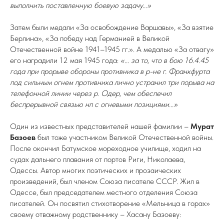
выполнить поставленную боевую задачу...»
Затем были медали «За освобождение Варшавы», «За взятие
Берлина», «За победу над Германией в Великой
Отечественной войне 1941–1945 гг.». А медалью «За отвагу»
его наградили 12 мая 1945 года:
«... за то, что в бою 16.4.45
года при прорыве обороны противника в р-не г. Франкфурта
под сильным огнем противника лично устранил три порыва на
телефонной линии через р. Одер, чем обеспечил
беспрерывной связью нп с огневыми позициями...»
Один из известных представителей нашей фамилии –
Мурат
Базоев
был тоже участником Великой Отечественной войны.
После окончил Батумское мореходное училище, ходил на
судах дальнего плавания от портов Риги, Николаева,
Одессы. Автор многих поэтических и прозаических
произведений, был членом Союза писателе СССР. Жил в
Одессе, был председателем местного отделения Союза
писателей. Он посвятил стихотворение «Мельница в горах»
своему отважному родственнику – Хасану Базоеву: