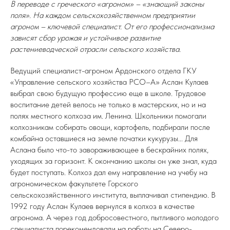
В переводе с греческого «агроном» – «знающий законы
поля». На каждом сельскохозяйственном предприятии
агроном – ключевой специалист. От его профессионализма
зависят сбор урожая и устойчивое развитие
растениеводческой отрасли сельского хозяйства.
Ведущий специалист-агроном Ардонского отдела ГКУ
«Управление сельского хозяйства РСО–А» Аслан Кулаев
выбрал свою будущую профессию еще в школе. Трудовое
воспитание детей велось не только в мастерских, но и на
полях местного колхоза им. Ленина. Школьники помогали
колхозникам собирать овощи, картофель, подбирали после
комбайна оставшиеся на земле початки кукурузы... Для
Аслана было что-то завораживающее в бескрайних полях,
уходящих за горизонт. К окончанию школы он уже знал, куда
будет поступать. Колхоз дал ему направление на учебу на
агрономическом факультете Горского
сельскохозяйственного института, выплачивал стипендию. В
1992 году Аслан Кулаев вернулся в колхоз в качестве
агронома. А через год добросовестного, пытливого молодого
специалиста порекомендовали на работу на Северо-