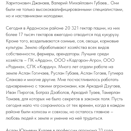
Харитонович Джанаев, Валерий Михайлович Губаев… Они
были не только высококвалифицированными специалистами,
но и наставниками молодежи.
Сегодня в Ардонском районе 20 321 гектар пашни, из них
более 17 тысяч гектаров ежегодно отводится под кукурузу.
Кроме того, возделываются озимые, соя, овощи, кормовые
культуры. Землю обрабатывают хозяйства всех видов
собственности, фермеры, арендаторы. Лучшие среди
хозяйств – ПК «Ардон», ООО «Кадгарон-Агро», ООО
«Родина», СПК «Кардиу». Много лет отдали работе на
земле Аслан Гогичаев, Руслан Губаев, Аслан Гогаев, Гутиера
Сланова и многие другие. Мне посчастливилось работать
одновременно с такими агрономами, как Аркадий Дзугаев,
Иван Пирогов, Батраз Дзаболов, Аркадий Туаев, Тамерлан
Томаев, для которых не было секретов в законах поля. Пусть
сегодня мало что сохранилось от тех времен, когда в каждом
районе были колхозы и совхозы, но осталось главное –
любовь людей к земле и умение на ней трудиться.
Аслан Юрьевич Кулаев в профессии агронома 33 года.