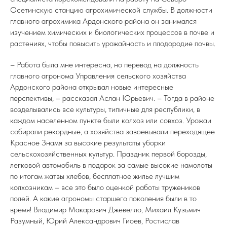
Осетинскую станцию агрохимической службы. В должности
главного агрохимика Ардонского района он занимался
изучением химических и биологических процессов в почве и
растениях, чтобы повысить урожайность и плодородие почвы.
– Работа была мне интересна, но перевод на должность
главного агронома Управления сельского хозяйства
Ардонского района открывал новые интересные
перспективы, – рассказал Аслан Юрьевич. – Тогда в районе
возделывались все культуры, типичные для республики, в
каждом населенном пункте были колхоз или совхоз. Урожаи
собирали рекордные, а хозяйства завоевывали переходящее
Красное Знамя за высокие результаты уборки
сельскохозяйственных культур. Праздник первой борозды,
легковой автомобиль в подарок за самые высокие намолоты
по итогам жатвы хлебов, бесплатное жилье лучшим
колхозникам – все это было оценкой работы тружеников
полей. А какие агрономы старшего поколения были в то
время! Владимир Макарович Джевелло, Михаил Кузьмич
Разумный, Юрий Александрович Гиоев, Ростислав