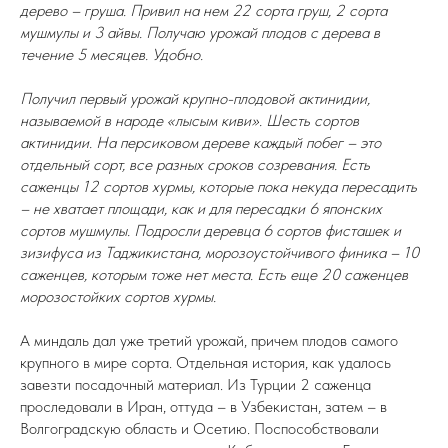
дерево – груша. Привил на нем 22 сорта груш, 2 сорта
мушмулы и 3 айвы. Получаю урожай плодов с дерева в
течение 5 месяцев. Удобно.
Получил первый урожай крупно-плодовой актинидии,
называемой в народе «лысым киви». Шесть сортов
актинидии. На персиковом дереве каждый побег – это
отдельный сорт, все разных сроков созревания. Есть
саженцы 12 сортов хурмы, которые пока некуда пересадить
– не хватает площади, как и для пересадки 6 японских
сортов мушмулы. Подросли деревца 6 сортов фисташек и
зизифуса из Таджикистана, морозоустойчивого финика – 10
саженцев, которым тоже нет места. Есть еще 20 саженцев
морозостойких сортов хурмы.
А миндаль дал уже третий урожай, причем плодов самого
крупного в мире сорта. Отдельная история, как удалось
завезти посадочный материал. Из Турции 2 саженца
проследовали в Иран, оттуда – в Узбекистан, затем – в
Волгоградскую область и Осетию. Поспособствовали