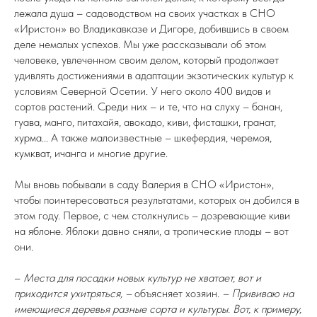
лежала душа – садоводством на своих участках в СНО
«Иристон» во Владикавказе и Дигоре, добившись в своем
деле немалых успехов. Мы уже рассказывали об этом
человеке, увлеченном своим делом, который продолжает
удивлять достижениями в адаптации экзотических культур к
условиям Северной Осетии. У него около 400 видов и
сортов растений. Среди них – и те, что на слуху – банан,
гуава, манго, питахайя, авокадо, киви, фисташки, гранат,
хурма... А также малоизвестные – шкефердия, черемоя,
кумкват, ичанга и многие другие.
Мы вновь побывали в саду Валерия в СНО «Иристон»,
чтобы поинтересоваться результатами, которых он добился в
этом году. Первое, с чем столкнулись – дозревающие киви
на яблоне. Яблоки давно сняли, а тропические плоды – вот
они.
–
Места для посадки новых культур не хватает, вот и
приходится ухитряться, –
объясняет хозяин.
– Прививаю на
имеющиеся деревья разные сорта и культуры. Вот, к примеру,