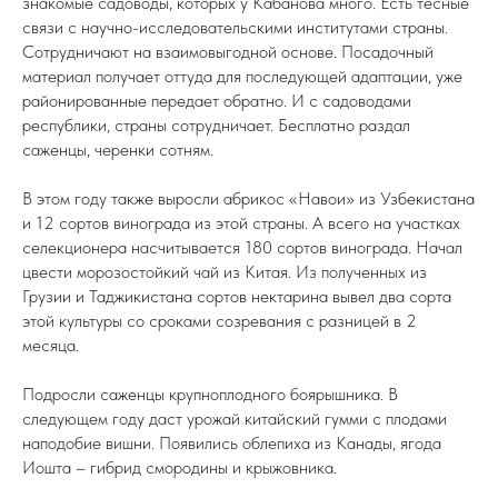
знакомые садоводы, которых у Кабанова много. Есть тесные
связи с научно-исследовательскими институтами страны.
Сотрудничают на взаимовыгодной основе. Посадочный
материал получает оттуда для последующей адаптации, уже
районированные передает обратно. И с садоводами
республики, страны сотрудничает. Бесплатно раздал
саженцы, черенки сотням.
В этом году также выросли абрикос «Навои» из Узбекистана
и 12 сортов винограда из этой страны. А всего на участках
селекционера насчитывается 180 сортов винограда. Начал
цвести морозостойкий чай из Китая. Из полученных из
Грузии и Таджикистана сортов нектарина вывел два сорта
этой культуры со сроками созревания с разницей в 2
месяца.
Подросли саженцы крупноплодного боярышника. В
следующем году даст урожай китайский гумми с плодами
наподобие вишни. Появились облепиха из Канады, ягода
Иошта – гибрид смородины и крыжовника.