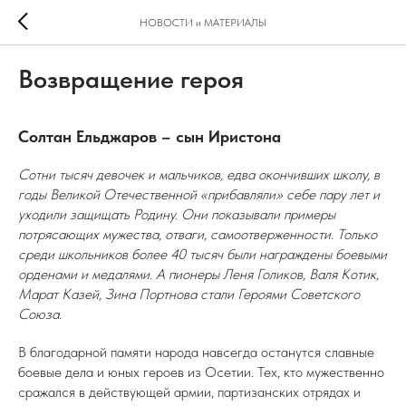
НОВОСТИ и МАТЕРИАЛЫ
Возвращение героя
Солтан Ельджаров – сын Иристона
Сотни тысяч девочек и мальчиков, едва окончивших школу, в
годы Великой Отечественной «прибавляли» себе пару лет и
уходили защищать Родину. Они показывали примеры
потрясающих мужества, отваги, самоотверженности. Только
среди школьников более 40 тысяч были награждены боевыми
орденами и медалями. А пионеры Леня Голиков, Валя Котик,
Марат Казей, Зина Портнова стали Героями Советского
Союза.
В благодарной памяти народа навсегда останутся славные
боевые дела и юных героев из Осетии. Тех, кто мужественно
сражался в действующей армии, партизанских отрядах и