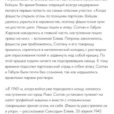
бойцом. Во время боевых операций всегда неудержимо
пытался первым попасть на самые опасные участки.
«Когда
фашисты открыли огонь по позициям партизан, бойцам
удалось укрыться в неровностях, поэтому фашистские пули
не достигли цели. Немцы пошли в атаку. Солтан и Габули
Кадохов находились в главной части, наступление пошло
прямо на них»,
– вспоминал Елеев. Патроны закончились,
фашисты уже приближались, Солтану и его товарищу
пришлось спрятаться в металлический колодец с раствором
для опрыскивания полей и задвинуть над собой крышку. По
этой крышке ходили ничего не подозревавшие немцы. К тому
времени подоспел партизанский отряд и отбил атаку. Солтан
и Габули были почти без сознания, так как надышались
ядовитыми парами раствора.
«В 1945-м, когда война уже подходила к концу, началось
наступление на город Рива. Солтан установил пулемет на
капот трофейной машины и вместе с итальянскими
товарищами принял огонь на себя. Фашисты расстреляли их
в упор»,
– рассказывал Самсадин Елеев. 30 апреля 1945