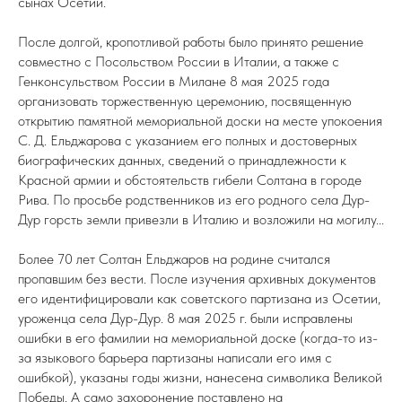
сынах Осетии.
После долгой, кропотливой работы было принято решение
совместно с Посольством России в Италии, а также с
Генконсульством России в Милане 8 мая 2025 года
организовать торжественную церемонию, посвященную
открытию памятной мемориальной доски на месте упокоения
С. Д. Ельджарова с указанием его полных и достоверных
биографических данных, сведений о принадлежности к
Красной армии и обстоятельств гибели Солтана в городе
Рива. По просьбе родственников из его родного села Дур-
Дур горсть земли привезли в Италию и возложили на могилу...
Более 70 лет Солтан Ельджаров на родине считался
пропавшим без вести. После изучения архивных документов
его идентифицировали как советского партизана из Осетии,
уроженца села Дур-Дур. 8 мая 2025 г. были исправлены
ошибки в его фамилии на мемориальной доске (когда-то из-
за языкового барьера партизаны написали его имя с
ошибкой), указаны годы жизни, нанесена символика Великой
Победы. А само захоронение поставлено на