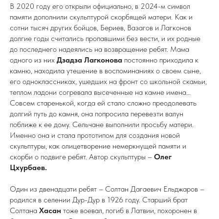
В 2020 году его открыли официально, в 2024-м символ
памяти дополнили скульптурой скорбящей матери. Как и
сотни тысяч других бойцов, Бериев, Вазагов и Лагконов
долгие годы считались пропавшими без вести, и их родные
до последнего надеялись на возвращение ребят. Мама
одного из них
Дзадза Лагконова
постоянно приходила к
камню, находила утешение в воспоминаниях о своем сыне,
его одноклассниках, ушедших на фронт со школьной скамьи,
теплом ладони согревала высеченные на камне имена...
Совсем старенькой, когда ей стало сложно преодолевать
долгий путь до камня, она попросила перевезти валун
поближе к ее дому. Сельчане выполнили просьбу матери.
Именно она и стала прототипом для создания новой
скульптуры, как олицетворение немеркнущей памяти и
скорби о подвиге ребят. Автор скульптуры –
Олег
Цхурбаев.
Один из двенадцати ребят – Солтан Дагаевич Ельджаров –
родился в селении Дур-Дур в 1926 году. Старший брат
Солтана
Хасан
тоже воевал, погиб в Латвии, похоронен в