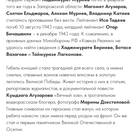
того же года в Запорожской области.
Магомет Агузаров,
Солтан Ельджаров, Алихан Муриев, Владимир Катаев
считались пропавшими без вести. Лейтенант
Иса Тадеев
погиб 10 августа 1943 года, младший лейтенант
Отар
Бичашвили
– в декабре 1943 года. К сожалению, в
архивных данных Минобороны РФ «Кавказ.Реалии» не
удалось найти сведения о
Хаджимурате Бериеве, Ботасе
Вазагове
и
Таймуразе Лагконове.
Гибель юношей стала трагедией для всего села, а имена
смелых, отважных воинов навечно вписаны в золотую
летопись Великой Победы. Живет история о них в статьях,
репортажах журналистов, в документальной повести
Куыдзага Агузарова
«Вечный зов», в трогательном
видеорассказе блогера, фотографа
Марины Дзестеловой
.
Главным символом их героизма стал валун, на котором
ребята нанесли свои имена перед уходом на фронт. Он же
стал и первым памятником Великой Отечественной в
Осетии.