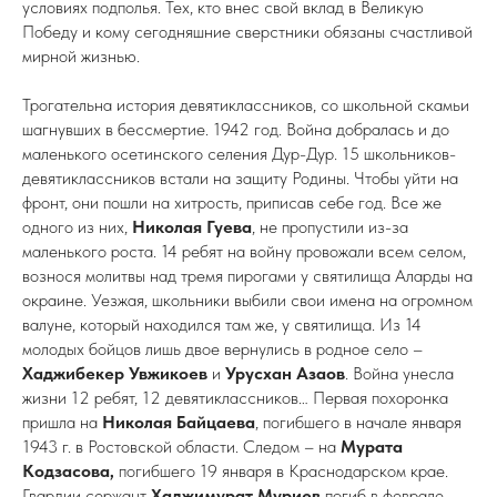
условиях подполья. Тех, кто внес свой вклад в Великую
Победу и кому сегодняшние сверстники обязаны счастливой
мирной жизнью.
Трогательна история девятиклассников, со школьной скамьи
шагнувших в бессмертие. 1942 год. Война добралась и до
маленького осетинского селения Дур-Дур. 15 школьников-
девятиклассников встали на защиту Родины. Чтобы уйти на
фронт, они пошли на хитрость, приписав себе год. Все же
одного из них,
Николая Гуева
, не пропустили из-за
маленького роста. 14 ребят на войну провожали всем селом,
вознося молитвы над тремя пирогами у святилища Аларды на
окраине. Уезжая, школьники выбили свои имена на огромном
валуне, который находился там же, у святилища. Из 14
молодых бойцов лишь двое вернулись в родное село –
Хаджибекер Увжикоев
и
Урусхан Азаов
. Война унесла
жизни 12 ребят, 12 девятиклассников… Первая похоронка
пришла на
Николая Байцаева
, погибшего в начале января
1943 г. в Ростовской области. Следом – на
Мурата
Кодзасова,
погибшего 19 января в Краснодарском крае.
Гвардии сержант
Хаджимурат Муриев
погиб в феврале