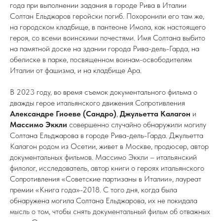
года при выполнении задания в городе Рива в Италии
Солтан Ельджаров геройски погиб. Похоронили его там же,
на городском кладбище, в пантеоне Имола, как настоящего
героя, со всеми воинскими почестями. Имя Солтана выбито
на памятной доске на здании города Рива-дель-Гарда, на
обелиске в парке, посвященном воинам-освободителям
Италии от фашизма, и на кладбище Ара.
В 2023 году, во время съемок документального фильма о
дважды герое итальянского движения Сопротивления
Александре Гиоеве
(Сандро)
,
Джульетта Калагон
и
Массимо Эккли
совершенно случайно обнаружили могилу
Солтана Ельджарова в городе Рива-дель-Гарда. Джульетта
Калагон родом из Осетии, живет в Москве, продюсер, автор
документальных фильмов. Массимо Эккли – итальянский
филолог, исследователь, автор книги о героях итальянского
Сопротивления «Советские партизаны в Италии», лауреат
премии «Книга года»-2018. С того дня, когда была
обнаружена могила Солтана Ельджарова, их не покидала
мысль о том, чтобы снять документальный фильм об отважных