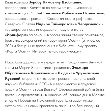
Владикавказа
Зурабу Кимовичу Дзоблаеву
,
председателю Комитета по делам печати и массовых
коммуникаций РСО–А
Светлане Ирбековне Пхалаговой
,
председателю правления Союза кинематографистов
Северной Осетии
Индире Таймуразовне Черджиевой
и
государственному информационному агентству
«Иринформ»
за помощь в организации съемок памятников,
братских захоронений на территории Осетии (а их более
300) и бесценные дополнения к библиотечному проекту
«Карта Осетии. Интерактивная, героическая».
Наша благодарность – учредителям Фонда имени Великой
княгини Марии Ясыни: вице-президенту
Эльмире
Ибрагимовне Каражаевой
и
Людмиле Урузмаговне
Кусовой
, стараниями которых проекты Национальной
научной библиотеки РСО–А о героическом и трудовом
подвиге Осетии в годы Великой Отечественной войны были
достойно представлены в майские юбилейные дни в Москве,
в парке Победы на Поклонной горе. Благодаря им же
материалы из наших проектов включены во Всенародный