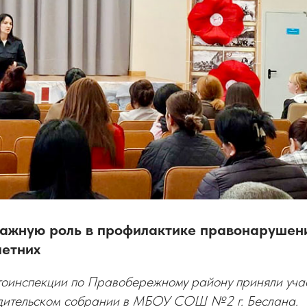
важную роль в профилактике правонарушен
етних
тоинспекции по Правобережному району приняли уча
дительском собрании в МБОУ СОШ №2 г. Беслана.