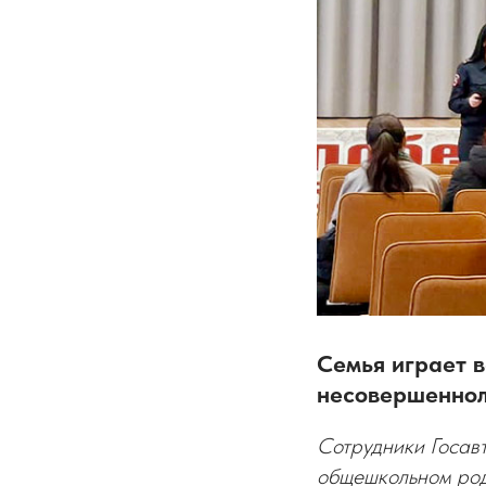
Семья играет 
несовершеннол
Сотрудники Госав
общешкольном ро