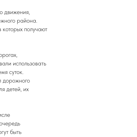
о движения,
ежного района.
 которых получают
орогах,
вали использовать
мя суток.
л дорожного
я детей, их
исле
 очередь
гут быть