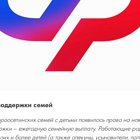
поддержки семей
ероосетинских семей с детьми появилось право на но
ржки – ежегодную семейную выплату. Работающие род
их и более детей (а также опекуны, усыновители, поп