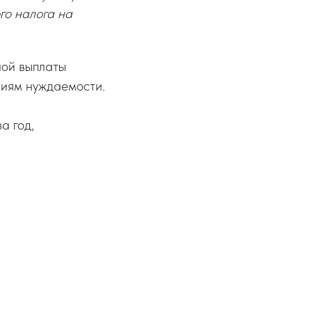
го налога на
ной выплаты
риям нуждаемости.
а год,