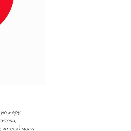
вую меру
ители,
ечители) могут