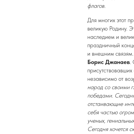
флагов.
Для многих этот п
великую Родину. Э
наследием и вели
праздничный конц
и внешним связям
Борис Джанаев
.
присутствовавших 
независимо от воз
народ со своими г
победами. Сегодн
отстаивающие инте
себя частью огром
ученых, гениальны
Сегодня хочется с