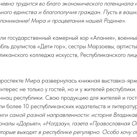
невно трудится во благо экономического потенциала 
ного единства и благополучия граждан. Пусть в ваши
опонимание! Мира и процветания нашей Родине».
или государственный камерный хор «Алания», военны
бль доулистов «Дети гор», сестры Марзоевы, артист
ликанского колледжа искусств, Республиканского лиц
 проспекте Мира развернулась книжная выставка-ярм
нтерес не только у гостей, но и у жителей республик
ннац республики. Свою продукцию для жителей и гос
и более 10 республиканских издательств и литерату
иги самой разной направленности: история Владикав
налы «Дарьял», «Ногдзау», газета «Православная Ос
которые выходят в республике регулярно. Особо хочу о