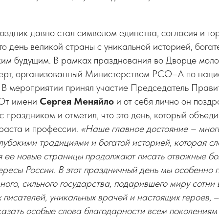
раздник давно стал символом единства, согласия и го
то день великой страны с уникальной историей, бога
ким будущим. В рамках празднования во Дворце мол
ерт, организованный Министерством РСО–А по наци
. В мероприятии принял участие Председатель Прав
 От имени
Сергея Меняйло
и от себя лично он поздр
с праздником и отметил, что это день, который объеди
раста и профессии.
«Наше главное достояние – мно
лубокими традициями и богатой историей, которая с
я ее новые страницы продолжают писать отважные бо
ресы России. В этот праздничный день мы особенно г
ного, сильного государства, подарившего миру сотни
х писателей, уникальных врачей и настоящих героев
, 
казать особые слова благодарности всем поколениям