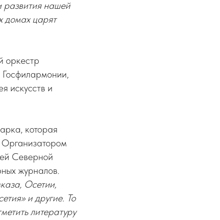
и развития нашей
х домах царят
й оркестр
ы Госфилармонии,
ея искусств и
арка, которая
и. Организатором
тей Северной
рных журналов.
каза, Осетии,
етия» и другие. То
тметить литературу