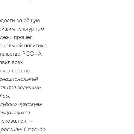
рдости за общую
тейшим культурным
одежи прошел
ональной политике
ительства РСО–А
авил всех
няет всех нас
гонациональный
лавится великими
йцы,
лубоко чувствуем
 выдающихся
– сказал он.
–
 россиян! Спасибо