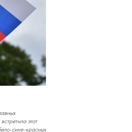
лавных
встретила этот
бело-сине-красных