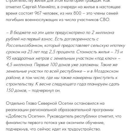
строительству жилья для этой категории граждан. Как
отметил Сергей Меняйло, в очереди на жилье в настоящее
время состоят 967 человек, из них 800 – это члены семей
погибших военнослужащих из числа участников СВО.
– В бюджете на эти цели предусмотрено по 2 миллиона
рублей на первый взнос. Есть договоренность с
Россельхозбанком, который предоставляет сельскую ипотеку
сроком на 25 лет под 2,5 процента. Стоимость жилья – 75 и
95 квадратных метров с земельным участком «под ключ» –
4,5 миллиона. Первые 100 домов уже заложены. Такие же
земельные участки по всей республике – и в Моздокском
районе, в том числе, где мы также намерены приступить к
строительству. К весне следующего года планируем сдать
150 домов
, – подчеркнул он.
Отдельно Глава Северной Осетии остановился на
реализации региональной образовательной программы
«Доблесть Осетии». Руководитель республики отметил, что
финалисты первого потока уже окончили обучение,
подчеркнув, что сейчас идет их трудоустройство.