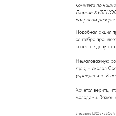
комитета по нацио
Георгий ХУБЕЦОВ,
кадровом резерв
Подобная акция п
сентябре прошлого
качестве депутата
Немаловажную роль
года
, – сказал Со
учреждениях. К н
Хочется верить, ч
молодежи. Важен к
Елизавета ЦХОВРЕБОВА