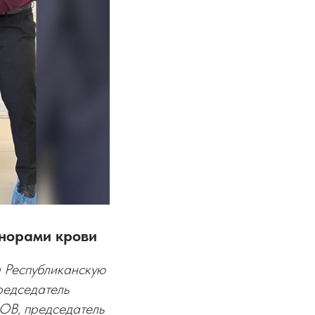
норами крови
 Республиканскую
редседатель
ОВ, председатель