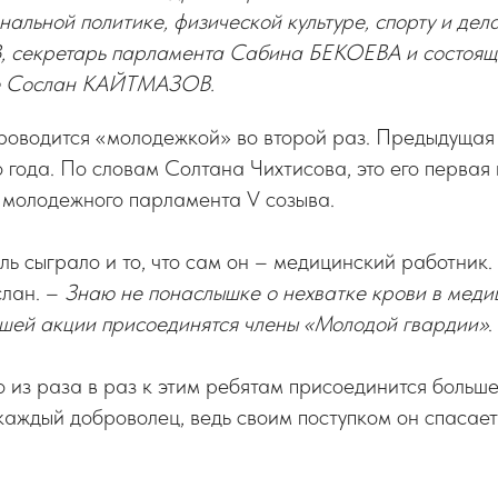
нальной политике, физической культуре, спорту и де
 секретарь парламента Сабина БЕКОЕВА и состоящи
е Сослан КАЙТМАЗОВ.
роводится «молодежкой» во второй раз. Предыдущая 
 года. По словам Солтана Чихтисова, это его первая
 молодежного парламента V созыва.
 сыграло и то, что сам он – медицинский работник.
слан. –
Знаю не понаслышке о нехватке крови в меди
ашей акции присоединятся члены «Молодой гвардии»
.
то из раза в раз к этим ребятам присоединится боль
аждый доброволец, ведь своим поступком он спасает 