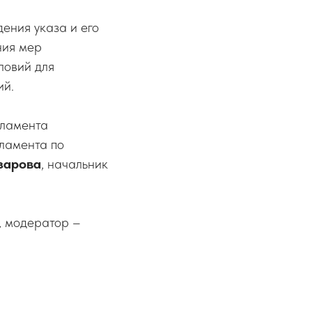
ения указа и его
ния мер
ловий для
ий.
рламента
рламента по
зapова
, начальник
, модератор –