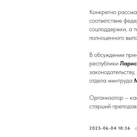
Конкретно рассма
соответствие фед
соцподдержки, а 
полноценного выпо
В обсуждении при
республики
Ларис
законодательству
отдела минтруда
Организатор – ка
старший препода
2025-06-04 18:36