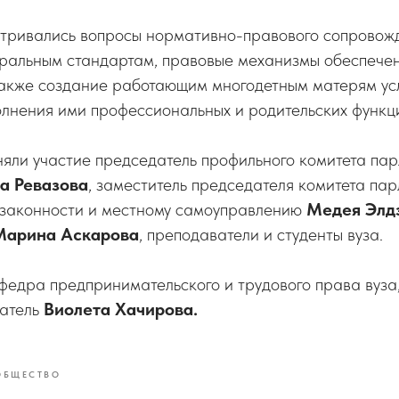
тривались вопросы нормативно-правового сопровожд
еральным стандартам, правовые механизмы обеспече
также создание работающим многодетным матерям ус
лнения ими профессиональных и родительских функц
няли участие председатель профильного комитета па
а Ревазова
, заместитель председателя комитета па
, законности и местному самоуправлению
Медея Элд
Марина Аскарова
, преподаватели и студенты вуза.
федра предпринимательского и трудового права вуза
ватель
Виолета Хачирова.
ОБЩЕСТВО