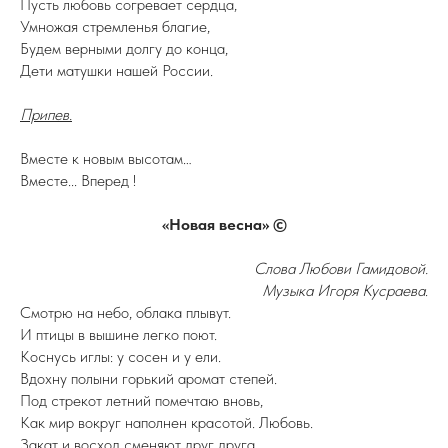
Пусть любовь согревает сердца,
Умножая стремленья благие,
Будем верными долгу до конца,
Дети матушки нашей России.
Припев.
Вместе к новым высотам…
Вместе... Вперед !
«Новая весна»
©
Слова Любови Гамидовой.
Музыка Игоря Кусраева
.
Смотрю на небо, облака плывут.
И птицы в вышине легко поют.
Коснусь иглы: у сосен и у ели.
Вдохну полыни горький аромат степей.
Под стрекот летний помечтаю вновь,
Как мир вокруг наполнен красотой. Любовь.
Закат и восход сменяют друг друга,