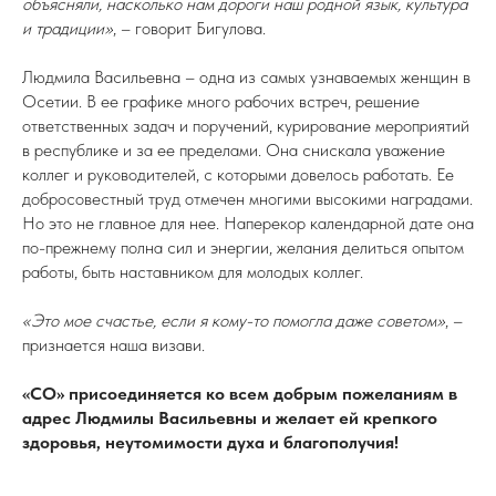
объясняли, насколько нам дороги наш родной язык, культура
и традиции»
, – говорит Бигулова.
Людмила Васильевна – одна из самых узнаваемых женщин в
Осетии. В ее графике много рабочих встреч, решение
ответственных задач и поручений, курирование мероприятий
в республике и за ее пределами. Она снискала уважение
коллег и руководителей, с которыми довелось работать. Ее
добросовестный труд отмечен многими высокими наградами.
Но это не главное для нее. Наперекор календарной дате она
по-прежнему полна сил и энергии, желания делиться опытом
работы, быть наставником для молодых коллег.
«Это мое счастье, если я кому-то помогла даже советом»
, –
признается наша визави.
«СО» присоединяется ко всем добрым пожеланиям в
адрес Людмилы Васильевны и желает ей крепкого
здоровья, неутомимости духа и благополучия!