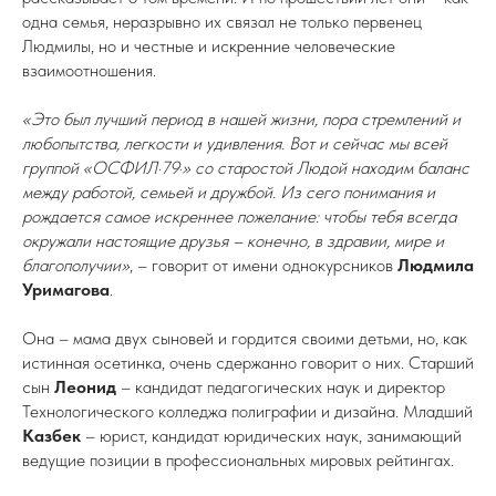
одна семья, неразрывно их связал не только первенец
Людмилы, но и честные и искренние человеческие
взаимоотношения.
«Это был лучший период в нашей жизни, пора стремлений и
любопытства, легкости и удивления. Вот и сейчас мы всей
группой «ОСФИЛ·79·» со старостой Людой находим баланс
между работой, семьей и дружбой. Из сего понимания и
рождается самое искреннее пожелание: чтобы тебя всегда
окружали настоящие друзья – конечно, в здравии, мире и
благополучии»
, – говорит от имени однокурсников
Людмила
Уримагова
.
Она – мама двух сыновей и гордится своими детьми, но, как
истинная осетинка, очень сдержанно говорит о них. Старший
сын
Леонид
– кандидат педагогических наук и директор
Технологического колледжа полиграфии и дизайна. Младший
Казбек
– юрист, кандидат юридических наук, занимающий
ведущие позиции в профессиональных мировых рейтингах.