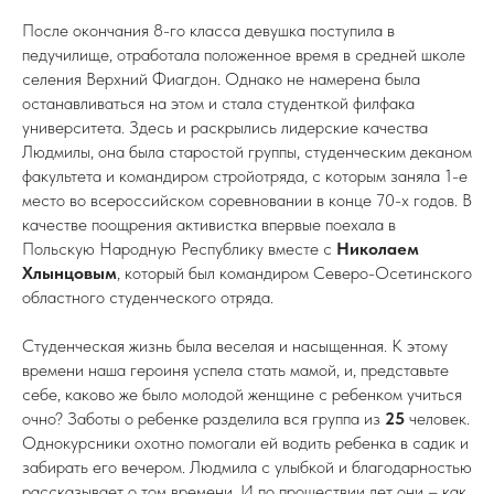
После окончания 8-го класса девушка поступила в
педучилище, отработала положенное время в средней школе
селения Верхний Фиагдон. Однако не намерена была
останавливаться на этом и стала студенткой филфака
университета. Здесь и раскрылись лидерские качества
Людмилы, она была старостой группы, студенческим деканом
факультета и командиром стройотряда, с которым заняла 1-е
место во всероссийском соревновании в конце 70-х годов. В
качестве поощрения активистка впервые поехала в
Польскую Народную Республику вместе с
Николаем
Хлынцовым
, который был командиром Северо-Осетинского
областного студенческого отряда.
Студенческая жизнь была веселая и насыщенная. К этому
времени наша героиня успела стать мамой, и, представьте
себе, каково же было молодой женщине с ребенком учиться
очно? Заботы о ребенке разделила вся группа из
25
человек.
Однокурсники охотно помогали ей водить ребенка в садик и
забирать его вечером. Людмила с улыбкой и благодарностью
рассказывает о том времени. И по прошествии лет они – как