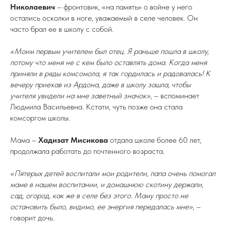
Николаевич
– фронтовик, «на память» о войне у него
остались осколки в ноге, уважаемый в селе человек. Он
часто брал ее в школу с собой.
«Моим первым учителем был отец. Я раньше пошла в школу,
потому что меня не с кем было оставлять дома. Когда меня
приняли в ряды комсомола, я так гордилась и радовалась! К
вечеру приехав из Ардона, даже в школу зашла, чтобы
учителя увидели на мне заветный значок»
, – вспоминает
Людмила Васильевна. Кстати, чуть позже она стала
комсоргом школы.
Мама –
Хадизат Мисикова
отдала школе более 60 лет,
продолжала работать до почтенного возраста.
«Пятерых детей воспитали мои родители, папа очень помогал
маме в нашем воспитании, и домашнюю скотину держали,
сад, огород, как же в селе без этого. Маму просто не
остановить было, видимо, ее энергия передалась мне»
, –
говорит дочь.