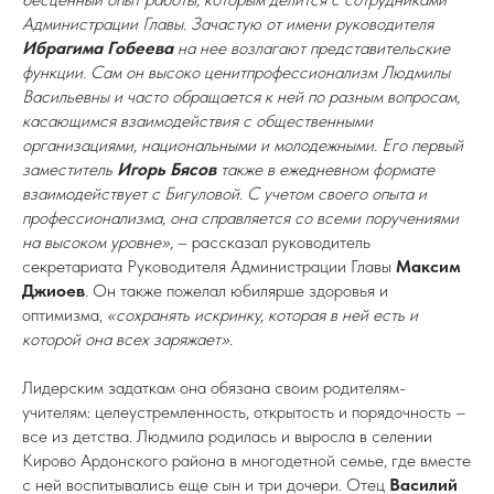
Администрации Главы. Зачастую от имени руководителя
Ибрагима Гобеева
на нее возлагают представительские
функции. Сам он высоко ценитпрофессионализм Людмилы
Васильевны и часто обращается к ней по разным вопросам,
касающимся взаимодействия с общественными
организациями, национальными и молодежными. Его первый
заместитель
Игорь Бясов
также в ежедневном формате
взаимодействует с Бигуловой. С учетом своего опыта и
профессионализма, она справляется со всеми поручениями
на высоком уровне»,
– рассказал руководитель
секретариата Руководителя Администрации Главы
Максим
Джиоев
. Он также пожелал юбилярше здоровья и
оптимизма,
«сохранять искринку, которая в ней есть и
которой она всех заряжает».
Лидерским задаткам она обязана своим родителям-
учителям: целеустремленность, открытость и порядочность –
все из детства. Людмила родилась и выросла в селении
Кирово Ардонского района в многодетной семье, где вместе
с ней воспитывались еще сын и три дочери. Отец
Василий