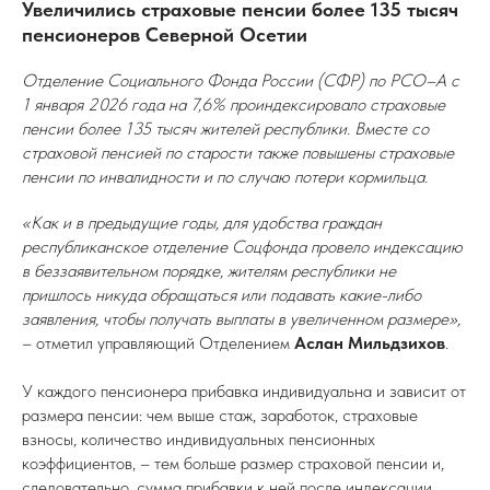
Увеличились страховые пенсии более 135 тысяч
пенсионеров Северной Осетии
Отделение Социального Фонда России (СФР) по РСО–А с
1 января 2026 года на 7,6% проиндексировало страховые
пенсии более 135 тысяч жителей республики. Вместе со
страховой пенсией по старости также повышены страховые
пенсии по инвалидности и по случаю потери кормильца.
«Как и в предыдущие годы, для удобства граждан
республиканское отделение Соцфонда провело индексацию
в беззаявительном порядке, жителям республики не
пришлось никуда обращаться или подавать какие-либо
заявления, чтобы получать выплаты в увеличенном размере»,
– отметил управляющий Отделением
Аслан
Мильдзихов
.
У каждого пенсионера прибавка индивидуальна и зависит от
размера пенсии: чем выше стаж, заработок, страховые
взносы, количество индивидуальных пенсионных
коэффициентов, – тем больше размер страховой пенсии и,
следовательно, сумма прибавки к ней после индексации.