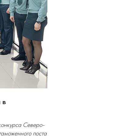
 в
конкурса Северо-
таможенного поста