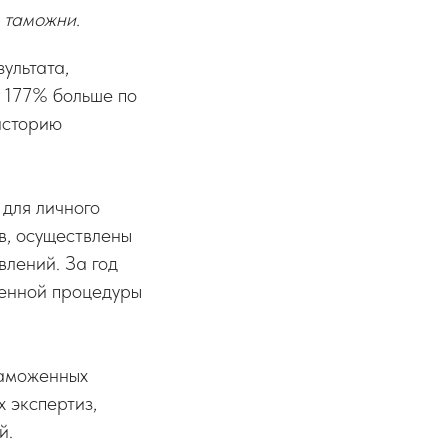
 таможни.
ультата,
 177% больше по
историю
для личного
в, осуществлены
лений. За год
женной процедуры
таможенных
 экспертиз,
й.