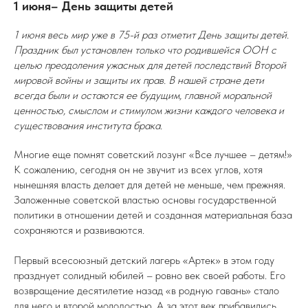
1 июня– День защиты детей
1 июня весь мир уже в 75-й раз отметит День защиты детей.
Праздник был установлен только что родившейся ООН с
целью преодоления ужасных для детей последствий Второй
мировой войны и защиты их прав. В нашей стране дети
всегда были и остаются ее будущим, главной моральной
ценностью, смыслом и стимулом жизни каждого человека и
существования института брака.
Многие еще помнят советский лозунг «Все лучшее – детям!»
К сожалению, сегодня он не звучит из всех углов, хотя
нынешняя власть делает для детей не меньше, чем прежняя.
Заложенные советской властью основы государственной
политики в отношении детей и созданная материальная база
сохраняются и развиваются.
Первый всесоюзный детский лагерь «Артек» в этом году
празднует солидный юбилей – ровно век своей работы. Его
возвращение десятилетие назад «в родную гавань» стало
для него и второй молодостью. А за этот век прибавились