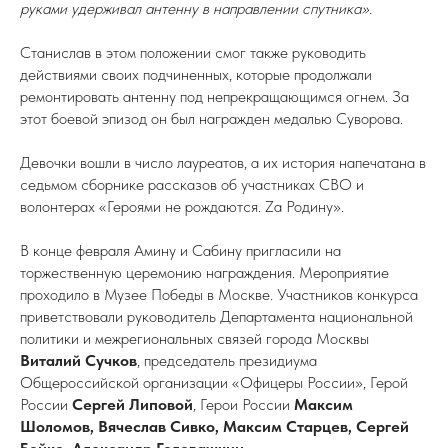
руками удерживал антенну в направлении спутника».
Станислав в этом положении смог также руководить
действиями своих подчиненных, которые продолжали
ремонтировать антенну под непрекращающимся огнем. За
этот боевой эпизод он был награжден медалью Суворова.
Девочки вошли в число лауреатов, а их история напечатана в
седьмом сборнике рассказов об участниках СВО и
волонтерах «Героями не рождаются. Zа Родину».
В конце февраля Амину и Сабину пригласили на
торжественную церемонию награждения. Мероприятие
проходило в Музее Победы в Москве. Участников конкурса
приветствовали руководитель Департамента национальной
политики и межрегиональных связей города Москвы
Виталий Сучков
, председатель президиума
Общероссийской организации «Офицеры России», Герой
России
Сергей Липовой
, Герои России
Максим
Шоломов, Вячеслав Сивко, Максим Старцев, Сергей