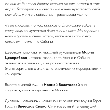
же они любят свою Родину, сколько же сил и отваги в этих
людях. Благодаря их мужеству мы можем чувствовать себя
спокойно, учиться, работать»,
– рассказала Амина.
«Я не ожидала, что наш рассказ о Станиславе войдет в
книгу, ведь конкурсантов было очень много. Мы гордимся
нашим братом и очень хотели, чтобы все знали о его
подвиге»
, – отметила Сабина.
Девочкам помогала их классный руководитель
Мария
Цховребова
, которая говорит, что Амина и Сабина –
активистки и отличницы, не раз участвовали в
благотворительных акциях, патриотических мероприятиях и
конкурсах.
Вместе с мамой Амины
Нонной Болотаевой
она
сопровождала конкурсанток в Москве.
Дипломы и альманахи нашим юным землячкам вручил Герой
России
Вячеслав Сивко
. Он и известный телеведущий