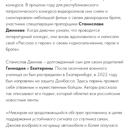
конкурсе. В прошлом году для республиканского
патриотического конкурса видеороликов они сняли и
смонтировали небольшой фильм о своем двоюродном брате,
участнике спецоперации прапорщике
Станиславе
Джиоеве
. Когда девочки узнали, что проводится
литературный конкурс, они вновь вдохновились и написали
свой «Рассказ о герое» о своем «односельчанине, герое и
брате».
Станислав Джиоев – долгожданный сын для своих родителей
Геннадия
и
Екатерины
. После окончания военного
училища он был распределен в Екатеринбург, в 2022 году
был направлен на защиту Донбасса. Здесь парень проявил
себя отважным и мужественным бойцом. Авторы рассказа
так описывают его подвиг, который облетел все российские
новостные ленты:
«Невзирая на продолжающийся обстрел противника, в целях
поддержания устойчивого сигнала со спутника связи,
Джиоев взобрался на крышу автомобиля и более получаса