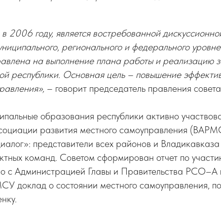
 в 2006 году, является востребованной дискуссионно
ниципального, регионального и федерального уровне
равлена на выполнение плана работы и реализацию з
вой республики. Основная цель – повышение эффекти
правления»,
– говорит председатель правления совет
ипальные образования республики активно участвова
социации развития местного самоуправления (ВАРМ
алог»: представители всех районов и Владикавказа 
ктных команд. Советом сформирован отчет по участи
но с Администрацией Главы и Правительства РСО–А 
СУ доклад о состоянии местного самоуправления, п
нку.