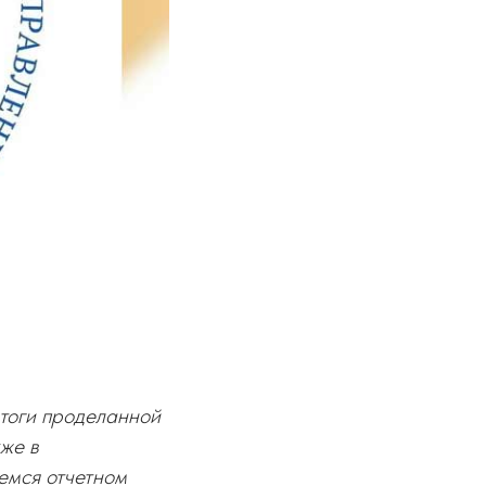
тоги проделанной
кже в
емся отчетном