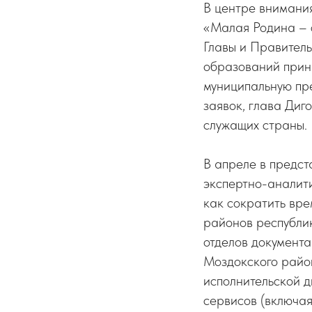
В центре внимания
«Малая Родина – 
Главы и Правите
образований приня
муниципальную пр
заявок, глава Диг
служащих страны.
В апреле в предс
экспертно-аналит
как сократить вре
районов республик
отделов документа
Моздокского райо
исполнительской 
сервисов (включая