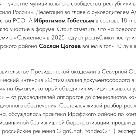
 – участие муниципального сообщества республики в
сила России». Делегация во главе с руководителем 
льства РСО–А
Ибрагимом Гобеевым
в составе 18 гл
ла участие в форуме. Стоит отметить, что на Всерос
емию «Служение» в 2025 году от республики поступи
орского района
Сослан Цагаев
вошел в топ-110 лучш
тавительстве Президентской академии в Северной О
ический интенсив «Оптимизация документооборота в 
мя на бумагу», который
объединил муниципальных слу
и – от руководителей аппаратов до специалистов ка
ционного обеспечения. Состоялся живой разбор реал
на, обсуждалась практика Ирафского района по кон
дисциплиной без излишней бюрократизации, прошли 
 российские решения GigaChat, YandexGPT), экспер