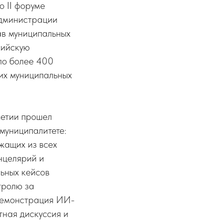
о II форуме
Администрации
ав муниципальных
сийскую
ло более 400
их муниципальных
сетии прошел
муниципалитете:
жащих из всех
нцелярий и
ьных кейсов
тролю за
демонстрация ИИ-
тная дискуссия и