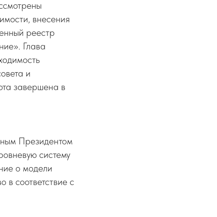
ассмотрены
имости, внесения
венный реестр
ние». Глава
ходимость
овета и
ота завершена в
анным Президентом
ровневую систему
ние о модели
 в соответствие с