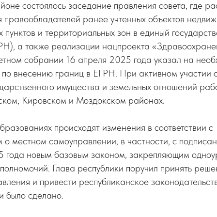
йоне состоялось заседание правления совета, где р
я правообладателей ранее учтенных объектов недвиж
 пунктов и территориальных зон в единый государст
РН), а также реализации нацпроекта «Здравоохране
етном собрании 16 апреля 2025 года указал на необ
по внесению границ в ЕГРН. При активном участии с
ударственного имущества и земельных отношений раб
ском, Кировском и Моздокском районах.
бразованиях происходят изменения в соответствии с
м о местном самоуправлении, в частности, с подпис
 года новым базовым законом, закрепляющим одноу
 полномочий. Глава республики поручил принять реше
вления и привести республиканское законодательство
и было сделано.