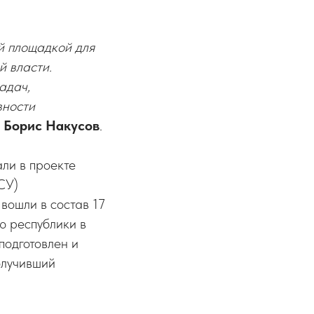
й площадкой для
й власти.
адач,
вности
а
Борис Накусов
.
ли в проекте
СУ)
вошли в состав 17
ю республики в
подготовлен и
олучивший