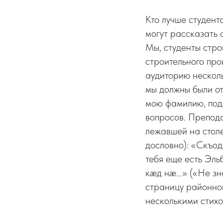
Кто лучше студент
могут рассказать о
Мы, студенты стро
строительного про
аудиторию несколь
мы должны были от
мою фамилию, подо
вопросов. Преподав
лежавшей на столе
дословно): «Скъо
тебя еще есть Эль
кæд нæ...» («Не з
страницу районно
несколькими стихо