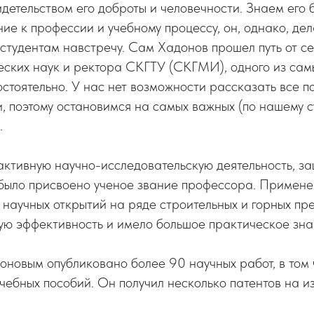
идетельством его доброты и человечности. Знаем его 
ие к профессии и учебному процессу, он, однако, де
 студентам навстречу. Сам Хадонов прошел путь от с
еских наук и ректора СКГТУ (СКГМИ), одного из са
остоятельно. У нас нет возможности рассказать все п
, поэтому остановимся на самых важных (по нашему 
.
активную научно-исследовательскую деятельность, з
 было присвоено ученое звание профессора. Примен
научных открытий на ряде строительных и горных пр
ую эффективность и имело большое практическое зна
новым опубликовано более 90 научных работ, в том 
чебных пособий. Он получил несколько патентов на и