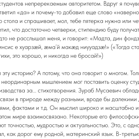
студентов непререкаемым авторитетом. Вдруг я почувс
тветил «да» и почему-то добавил еще слово «наверно
о стола и спрашивает, мол, тебе пятерка нужна или ч
тил, что достаточно четверки, стипендию буду получат
удто не расслышал меня, и говорит: «Мадта, дин фонд
сис е хуарзæй, æма’й макæд ниууадзæ!» («Тогда ста
тихи, это хорошо, и никогда не бросай!»)
 эту историю? А потому, что она говорит о многом. То
с неординарным мышлением мог поставить оценку сту
изводства за... стихотворения. Зураб Мусаевич обла
связи в природе между разными, вроде бы далекими д
ями, фактами и т.д. Он мыслил широко и масштабно 
в этом мире взаимосвязано. Некоторые его философск
т точностью, мудростью и актуальностью. Это, с одн
л, как дорог ему родной, материнский язык. В-третьих