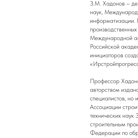
З.М. Хадонов – де
наук, Международ
информатизации. П
производственных 
Международной ак
Российской академ
инициаторов созда
«Ирстройпрогресс»
Профессор Хадоно
авторством издано
специалистов, но и
Ассоциации строит
технических наук 
строительным про
Федерации по обр