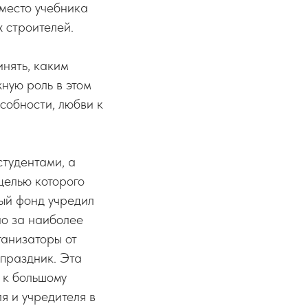
вместо учебника
х строителей.
инять, каким
ную роль в этом
собности, любви к
студентами, а
целью которого
ный фонд учредил
но за наиболее
ганизаторы от
 праздник. Эта
 к большому
я и учредителя в