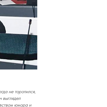
огда не торопился,
н выглядел
увством юмора и