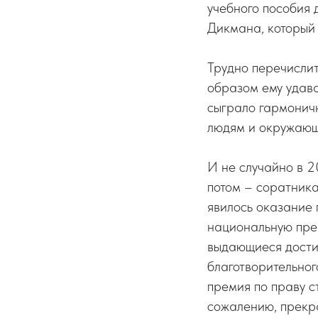
учебного пособия 
Дикмана, который 
Трудно перечислит
образом ему удава
сыграло гармоничн
людям и окружающе
И не случайно в 2
потом – соратник
явилось оказание 
национальную пре
выдающиеся достиж
благотворительног
премия по праву с
сожалению, прекра