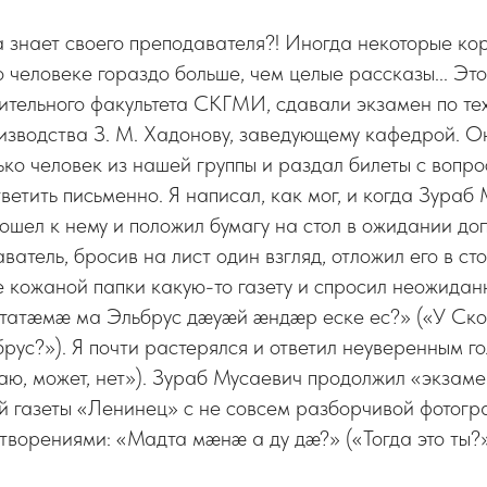
а знает своего преподавателя?! Иногда некоторые ко
 человеке гораздо больше, чем целые рассказы... Это 
ительного факультета СКГМИ, сдавали экзамен по те
изводства З. М. Хадонову, заведующему кафедрой. Он
ко человек из нашей группы и раздал билеты с вопро
ветить письменно. Я написал, как мог, и когда Зураб
шел к нему и положил бумагу на стол в ожидании до
атель, бросив на лист один взгляд, отложил его в сто
 кожаной папки какую-то газету и спросил неожидан
дтатæмæ ма Эльбрус дæуæй æндæр еске ес?» («У Ск
брус?»). Я почти растерялся и ответил неуверенным г
наю, может, нет»). Зураб Мусаевич продолжил «экзаме
й газеты «Ленинец» с не совсем разборчивой фотогр
творениями: «Мадта мæнæ а ду дæ?» («Тогда это ты?