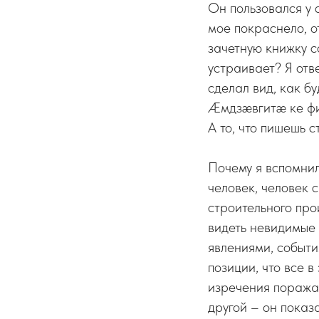
Он пользовался у 
мое покраснело, о
зачетную книжку с
устраивает? Я отве
сделал вид, как б
Æмдзæвгитæ ке фин
А то, что пишешь с
Почему я вспомнил
человек, человек 
строительного про
видеть невидимые 
явлениями, событи
позиции, что все 
изречения поражаю
другой – он показа