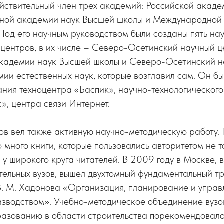
йствительный член трех академий: Российской акаде
ной академии наук Высшей школы и Международной
од его научным руководством были созданы пять на
центров, в их числе – Северо-Осетинский научный ц
адемии наук Высшей школы и Северо-Осетинский н
ии естественных наук, которые возглавил сам. Он бы
ния техноцентра «Баспик», научно-технологического
, центра связи Интернет.
в вел также активную научно-методическую работу. 
 много книги, которые пользовались авторитетом не т
 у широкого круга читателей. В 2009 году в Москве, 
ельных вузов, вышел двухтомный фундаментальный т
З. М. Хадонова «Организация, планирование и упра
изводством». Учебно-методическое объединение вузо
азованию в области строительства порекомендовало 