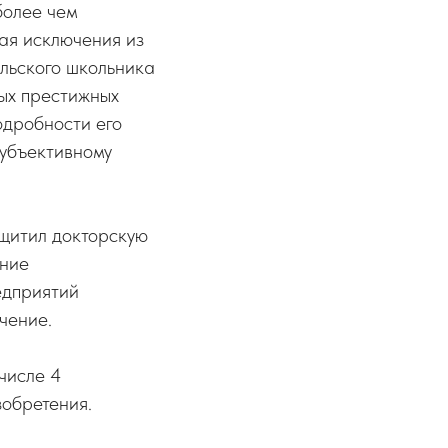
более чем
лая исключения из
ельского школьника
мых престижных
одробности его
субъективному
ащитил докторскую
ение
едприятий
чение.
числе 4
зобретения.