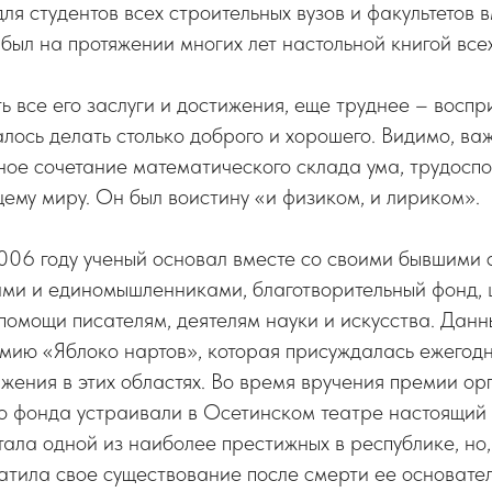
для студентов всех строительных вузов и факультетов 
был на протяжении многих лет настольной книгой все
ь все его заслуги и достижения, еще труднее – воспр
лось делать столько доброго и хорошего. Видимо, важ
ое сочетание математического склада ума, трудоспо
му миру. Он был воистину «и физиком, и лириком».
006 году ученый основал вместе со своими бывшими 
ами и единомышленниками, благотворительный фонд, 
помощи писателям, деятелям науки и искусства. Дан
мию «Яблоко нартов», которая присуждалась ежегод
ения в этих областях. Во время вручения премии ор
о фонда устраивали в Осетинском театре настоящий
тала одной из наиболее престижных в республике, но,
тила свое существование после смерти ее основател