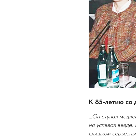
К 85-летию со
...Он ступал медле
но успевал везде; 
слишком серьезны