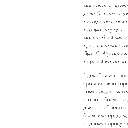
мог снять напряже
деле был очень до
никогда не ставил
первую очередь – 
масштабной личнос
простым человеком
Зурабе Мусаевиче 
научной жизни наш
1 декабря исполняе
сравнительно коро
кому суждено жить,
кто-то – больше о
двигают общество 
большим сердцем, 
родному народу, с