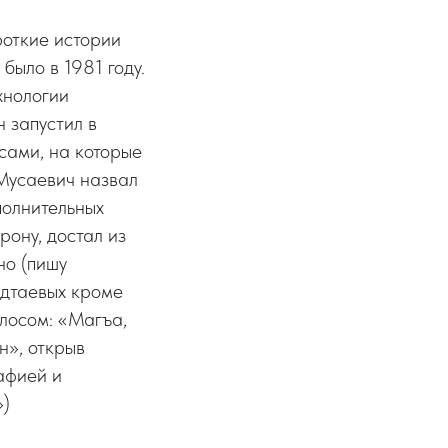
роткие истории
было в 1981 году.
хнологии
 запустил в
сами, на которые
 Мусаевич назвал
полнительных
рону, достал из
но (пишу
одтаевых кроме
олосом: «Магъа,
н», открыв
афией и
»)