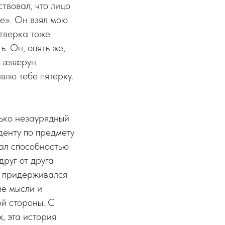
твовал, что лицо
е». Он взял мою
етверка тоже
ь. Он, опять же,
з æвæрун.
влю тебе пятерку.
лько незаурядный
денту по предмету
дал способностью
руг от друга
и придерживался
ие мысли и
ой стороны. С
, эта история