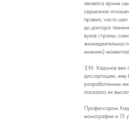
является ярким св
серьезное отношен
правил, часто шел
до доктора технич
вузов страны, сам
жизнедеятельности
мнению) моментах
З.М. Хадонов вел 
диссертацию, ему
разработанных им 
показало их высок
Профессором Хадо
монографии и 15 у