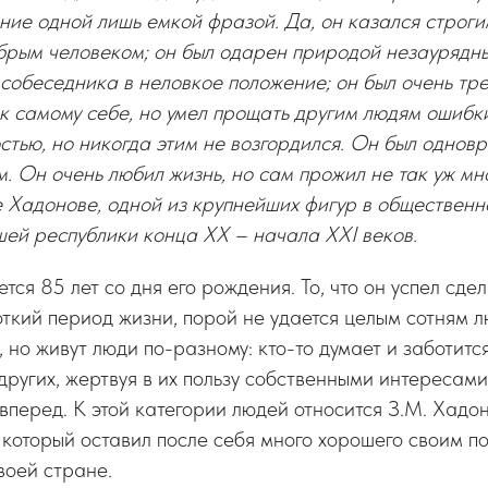
ние одной лишь емкой фразой. Да, он казался строги
брым человеком; он был одарен природой незаурядны
 собеседника в неловкое положение; он был очень тре
к самому себе, но умел прощать другим людям ошибки
тью, но никогда этим не возгордился. Он был однов
. Он очень любил жизнь, но сам прожил не так уж мно
Хадонове, одной из крупнейших фигур в общественно
ей республики конца ХХ – начала ХХI веков.
тся 85 лет со дня его рождения. То, что он успел сдел
ткий период жизни, порой не удается целым сотням л
 но живут люди по-разному: кто-то думает и заботится
 других, жертвуя в их пользу собственными интересам
вперед. К этой категории людей относится З.М. Хадон
который оставил после себя много хорошего своим п
воей стране.