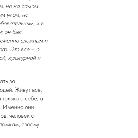
м, но на самом
м умом, но
бовательным, и в
; он был
ременно сложным и
го. Это все – о
й, культурной и
ать за
юдей. Живут все,
 только о себе, а
и. Именно они
ов, человек с
отомкам, своему