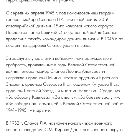
С середины апреля 1945 г. под командованием гвардии
генерал-майора Сланова Л.А. шли в бой воины 23-й
кавалерийской дивизии 15-го кавалерийского корпуса.
После окончания Великой Отечественной войны Сланов
продолжил службу командиром данной дивизии. В 1946 г. по
состоянию здоровья Сланов уволен в запас.
За заслуги в управлении войсками, личное мужество и
храбрость, проявленные в годы Великой Отечественной
войны, генерал-майор Сланов Леонид Алексеевич
награжден орденом Ленина, шестью орденами Красного
Знамени, орденом Суворова II ст., орденом Кутузова II ст.,
орденом Красной Звезды и многими медалями. Среди них –
«За оборону Кавказа», «За отвагу», «За боевые заслуги»,
«За победу над Германией в Великой Отечественной войне
1941–1945 г» и другие.
В 1952 г. Сланов Л.А. назначен начальником военного
конного завода им. С.М. Кирова Донского военного округа.