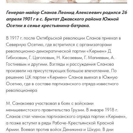
Генерал-майор Сланов Леонид Алексеевич родился 26
апреля 1901 г в с. Бритат Джавского района Южной
Осетии в семье крестьянина-батрака.
В 1917 г. после Октябрьской революции Сланов приехал в
Северную Осетию, где встретился с организаторами
революционно-демократической партии «Кермен» Д.
Гибизовым, Г. Цаголовым, Н. Кесаевым, Г. Мапиевым, А.
Гостиевым и другими. Взгляды и рассуждения Сланова
произвели на присутствующих большое впечатление. По
решению ЦК партии «Кермен» Сланов выехал в Южную
Осетию, где в составе партизанского отряда известного
революционера
М. Санакоева участвовал в боях с войсками
меньшевистского правительства Грузии. В январе 1918 г.
Сланов стал членом партизанского отряда партии «Кермен»,
а позже вступил в ряды Рабоче-Крестьянской Красной
Армии. Воевал против войск Деникина и Шкуро. В дни