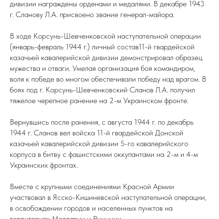
дивизии награждены орденами и медалями. В декабре 1943
г. Сланову Л.А. присвоено звание генерал-майора.
В ходе Корсунь-Шевченковской наступательной операции
(январь-февраль 1944 г.) личный состав11-й гвардейской
казачьей кавалерийской дивизии демонстрировал образец
мужества и отваги. Умелая организация боя командиром,
воля к победе во многом обеспечивали победу над врагом. В
боях под г. Корсунь-Шевченковский Сланов Л.А. получил
тяжелое черепное ранение на 2-м Украинском фронте.
Вернувшись после ранения, с августа 1944 г. по декабрь
1944 г. Сланов вел войска 11-й гвардейской Донской
казачьей кавалерийской дивизии 5-го кавалерийского
корпуса в битву с фашистскими оккупантами на 2-м и 4-м
Украинских фронтах.
Вместе с крупными соединениями Красной Армии
участвовал в Ясско-Кишиневской наступательной операции,
в освобождении городов и населенных пунктов на
территориях Молдавии и Румынии.