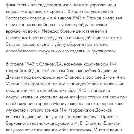
фашистских войск, дезорганизовывая его управление и
подвоз материальных средств. В ходе наступательной
Ростовской операции с 4 января 1943 г. Сланов смело вел
своих конногвардейцев в глубокие рейды по тылам
вражеских войск. Нередко боевые действия вели в
спешенных боевых порядках во взаимодействии с пехотой.
Быстро продвигаясь в глубину обороны противника,
способствовали окружению его отдельных группировок.
В апреле 1943 г. Сланов Л.А. назначен командиром 11-й
гвардейской Донской казачьей кавалерийской дивизии.
Дивизия под командованием Сланова в составе 2-го и 4-го
Украинских фронтов в тесном взаимодействии с танковыми
соединениями, в сентябре-октябре 1943 г. наносила
сокрушительные удары по немецко-фашистским войскам при
освобождении городов Мариуполь, Волноваха, Барвенково.
Мужество и отвага воинов 11-й гвардейской Донской
казачьей дивизии заслужили высокую оценку в Приказе
Верховного главнокомандующего И. В. Сталина. Дивизия
получила почетное звание «Волновахская». Многие воины