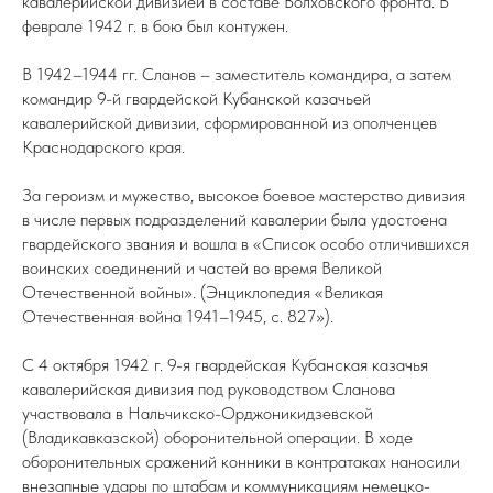
кавалерийской дивизией в составе Волховского фронта. В
феврале 1942 г. в бою был контужен.
В 1942–1944 гг. Сланов – заместитель командира, а затем
командир 9-й гвардейской Кубанской казачьей
кавалерийской дивизии, сформированной из ополченцев
Краснодарского края.
За героизм и мужество, высокое боевое мастерство дивизия
в числе первых подразделений кавалерии была удостоена
гвардейского звания и вошла в «Список особо отличившихся
воинских соединений и частей во время Великой
Отечественной войны». (Энциклопедия «Великая
Отечественная война 1941–1945, с. 827»).
С 4 октября 1942 г. 9-я гвардейская Кубанская казачья
кавалерийская дивизия под руководством Сланова
участвовала в Нальчикско-Орджоникидзевской
(Владикавказской) оборонительной операции. В ходе
оборонительных сражений конники в контратаках наносили
внезапные удары по штабам и коммуникациям немецко-