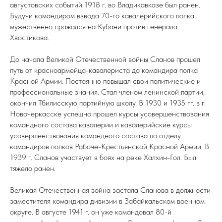
августовских событий 1918 г. во Владикавказе был ранен.
Будучи командиром взвода 70-го кавалерийского полка,
мужественно сражался на Кубани против генерала
Хвостикова.
До начала Великой Отечественной войны Сланов прошел
путь от красноармейца-кавалериста до командира полка
Красной Армии. Постоянно повышал свои политические и
профессиональные знания. Стал членом ленинской партии,
окончил Тбилисскую партийную школу. В 1930 и 1935 гг. в г.
Новочеркасске успешно прошел курсы усовершенствования
командного состава кавалерии и кавалерийские курсы
усовершенствования командного состава по отделу
командиров полков Рабоче-Крестьянской Красной Армии. В
1939 г. Сланов участвует в боях на реке Халхин-Гол. Был
тяжело ранен.
Великая Отечественная война застала Сланова в должности
заместителя командира дивизии в Забайкальском военном
округе. В августе 1941 г. он уже командовал 80-й