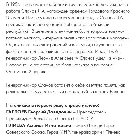
В 1956 г. за самоотверженный труд и высокие достижения в
работе Сланов Л.А. награжден орденом Трудового Красного
Знамени. После ухода на заслуженный отдых Сланов Л.А.
принимал активное участие в общественной жизни
республики. В центре его внимания были вопросы военно-
патриотического, интернационального воспитания молодежи.
Однако пять тяжелых ранений и контузия, полученные на
фронтах войны сказались на его здоровье. 14 мая 1959 г.
генерал-майор Леонид Алексеевич Сланов ушел из жизни.
Похоронен с почестями во Владикавказе в пантеоне
Осетинской церкви.
Генерал-майор Сланов оставил о себе светлую память как
решительный, мужественный и отважный защитник Родины.
На снимке в первом ряду справа налево:
ГАГЛОЕВ Георгий Давидович
– Председатель
Президиума Верховного Совета СОАССР.
ПЛИЕВА Аминат Игнатьевна
– мать Дважды Героя
Советского Союза, Героя МНР, генерала армии Плиева