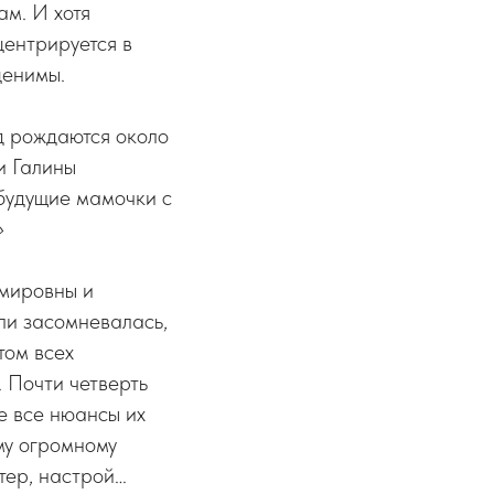
ам. И хотя
ентрируется в
ценимы.
од рождаются около
и Галины
 будущие мамочки с
»
имировны и
сли засомневалась,
том всех
 Почти четверть
е все нюансы их
му огромному
тер, настрой…