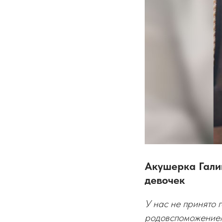
Акушерка Гали
девочек
У нас не принято 
родовспоможением