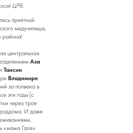
ской ЦРБ.
лись приятной
вского медучилища,
о района!
кая центральная
 отделением
Аза
ри
Таисии
 при
Владимире
ий за полвека в
е эти годы (с
тки через трое
 роддома. И даже
реживаниями,
м «мама Галя»