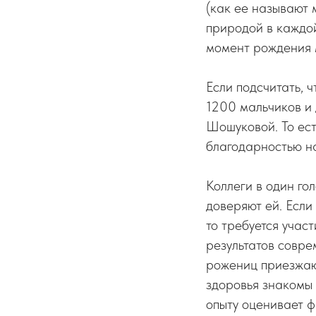
(как ее называют 
природой в каждо
момент рождения 
Если подсчитать, 
1200 мальчиков и 
Шошуковой. То ест
благодарностью н
Коллеги в один го
доверяют ей. Если
то требуется учас
результатов совре
рожениц приезжают
здоровья знакомы
опыту оценивает 