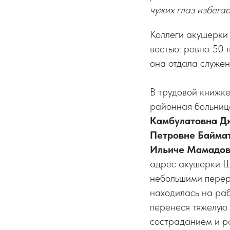
чужих глаз избега
Коллеги акушерки
вестью: ровно 50 
она отдала служе
В трудовой книжк
районная больниц
Камбулатовна Д
Петровне Байма
Ильиче Мамадо
адрес акушерки Шо
небольшими переры
находилась на ра
перенеся тяжелую 
состраданием и р