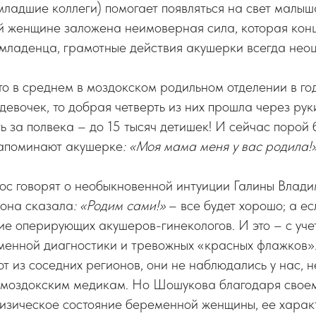
младшие коллеги) помогает появляться на свет малыш
й женщине заложена неимоверная сила, которая конц
младенца, грамотные действия акушерки всегда нео
что в среднем в моздокском родильном отделении в г
девочек, то добрая четверть из них прошла через рук
ь за полвека – до 15 тысяч детишек! И сейчас порой
апоминают акушерке
: «Моя мама меня у вас родила!
лос говорят о необыкновенной интуиции Галины Влад
 она сказала
: «Родим сами!»
– все будет хорошо; а е
тие оперирующих акушеров-гинекологов. И это – с уче
менной диагностики и тревожных «красных флажков».
 из соседних регионов, они не наблюдались у нас, н
 моздокским медикам. Но Шошукова благодаря свое
физическое состояние беременной женщины, ее харак