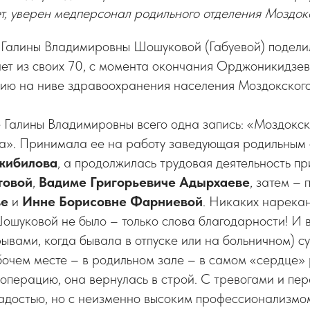
ет, уверен медперсонал родильного отделения Моздок
 Галины Владимировны Шошуковой (Габуевой)
подели
лет из своих 70, с момента окончания Орджоникидзе
нию на ниве здравоохранения населения Моздокског
е Галины Владимировны всего одна запись: «Моздокс
а». Принимала ее на работу заведующая родильным
жибилова
, а продолжилась трудовая деятельность п
товой
,
Вадиме Григорьевиче Адырхаеве
, затем –
ве
и
Инне Борисовне Фарниевой
. Никаких нарекан
шуковой не было – только слова благодарности! И вс
вами, когда бывала в отпуске или на больничном) су
бочем месте – в родильном зале – в самом «сердце»
операцию, она вернулась в строй. С тревогами и пе
адостью, но с неизменно высоким профессионализмо