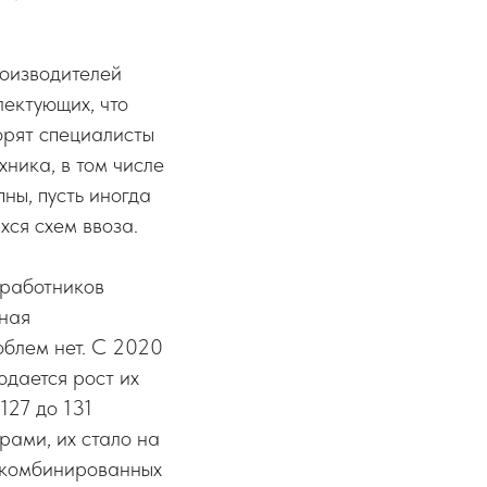
роизводителей
лектующих, что
ворят специалисты
ника, в том числе
ны, пусть иногда
хся схем ввоза.
 работников
ная
облем нет. С 2020
юдается рост их
127 до 131
рами, их стало на
е, комбинированных