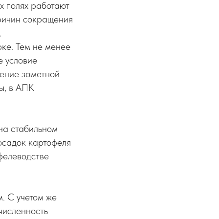
их полях работают
причин сокращения
,
ке. Тем не менее
е условие
нение заметной
ы, в АПК
на стабильном
посадок картофеля
фелеводстве
. С учетом же
численность