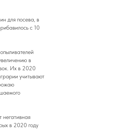
ин для посева, в
рибавилось с 10
и опыливателей
увеличению в
вок. Их в 2020
 аграрии учитывают
урожаю
ошаемого
т негативная
рых в 2020 году