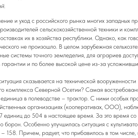
й.
ение и уход с российского рынка многих западных п
роизводителей сельскохозяйственной техники и комп
поставках их в хозяйства республики. Однако, как го
ческого не произошло. В целом зарубежная сельхозтех
ые системы точного земледелия, для аграриев доступ
 гарантии и по более высокой цене из-за усложнивши
ситуация сказывается на технической вооруженности
о комплекса Северной Осетии? Самая востребован
единица в полеводстве – трактор. С ними особых пр
яйственных организациях (кооперативах, ООО), набл
7 единиц до 504 в настоящее время. За это время со 
о борон. Особенно улучшилась ситуация с культивато
о – 158. Причем, радует, что прибавилось в том числ