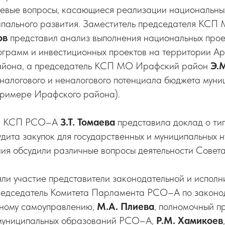
евые вопросы, касающиеся реализации национальных
пального развития. Заместитель председателя КСП
ов
представил анализ выполнения национальных прое
ограмм и инвестиционных проектов на территории Ар
айона, а председатель КСП МО Ирафский район
Э.
налогового и неналогового потенциала бюджета муни
примере Ирафского района).
ор КСП РСО–А
З.Т. Томаева
представила доклад о ти
дита закупок для государственных и муниципальных н
ния обсудили различные вопросы деятельности Совет
ли участие представители законодательной и исполни
редседатель Комитета Парламента РСО–А по законод
тному самоуправлению,
М.А. Плиева
, полномочный п
муниципальных образований РСО–А,
Р.М. Хамикоев