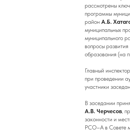
рассмотрены ключ
программы муници
район
А.Б. Хатаг
муниципальных пр
муниципального р
вопросы развития 
образования (на 
Главный инспект
при проведении ау
участники заседа
В заседании приня
А.В. Черчесов
, п
законности и мес
РСО–А в Совете 