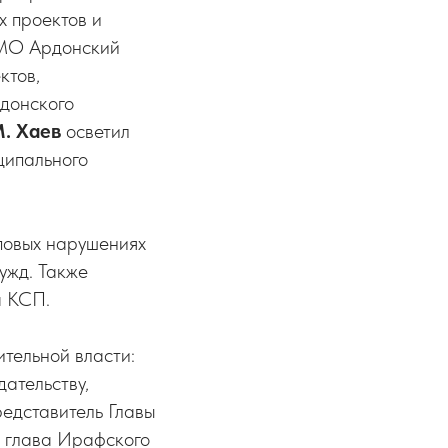
 проектов и
 МО Ардонский
ктов,
донского
М. Хаев
осветил
ципального
повых нарушениях
ужд. Также
а КСП.
тельной власти:
ательству,
редставитель Главы
, глава Ирафского