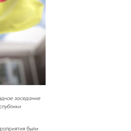
здное заседание
спублики
ероприятия были