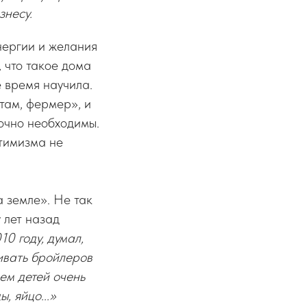
знесу.
нергии и желания
, что такое дома
е время научила.
там, фермер», и
точно необходимы.
птимизма не
а земле». Не так
 лет назад
10 году, думал,
ивать бройлеров
ием детей очень
, яйцо...»