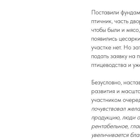
Поставили фундаме
птичник, часть дв
чтобы были и мясо,
появились цесарки
участке нет. Но з
подать заявку на 
птицеводства и уже
Безусловно, наста
развития и масшта
участником очере
почувствовал жела
продукцию, люди о
рентабельное, гла
увеличивается бла