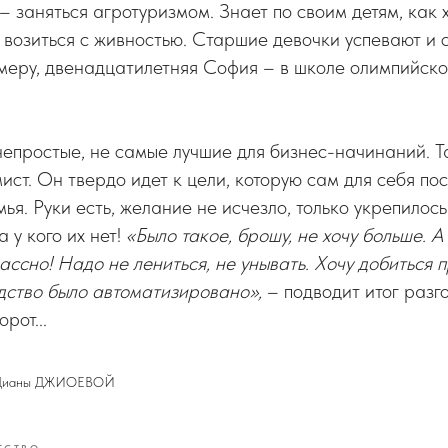
– заняться агротуризмом. Знает по своим детям, как 
 возиться с живностью. Старшие девочки успевают и 
меру, двенадцатилетняя София – в школе олимпийско
епростые, не самые лучшие для бизнес-начинаний. Т
ист. Он твердо идет к цели, которую сам для себя по
ья. Руки есть, желание не исчезло, только укрепилось
 у кого их нет!
«Было такое, брошу, не хочу больше. А
ассно! Надо не лениться, не унывать. Хочу добиться п
дство было автоматизировано»,
– подводит итог разг
рот...
 Дианы ДЖИОЕВОЙ