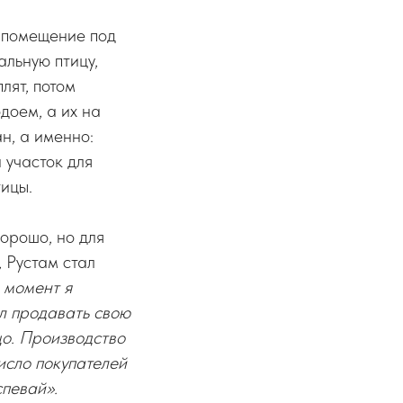
л помещение под
альную птицу,
плят, потом
доем, а их на
н, а именно:
 участок для
тицы.
хорошо, но для
 Рустам стал
 момент я
ал продавать свою
цо. Производство
исло покупателей
спевай».