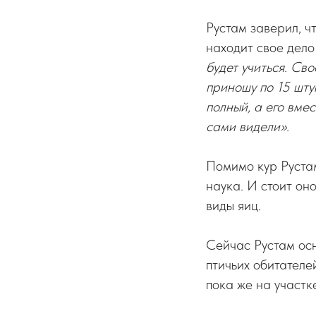
Рустам заверил, ч
находит свое дело
будет учиться. Св
приношу по 15 шту
полный, а его вмес
сами видели».
Помимо кур Рустам
наука. И стоит он
виды яиц.
Сейчас Рустам осн
птичьих обитателе
пока же на участк