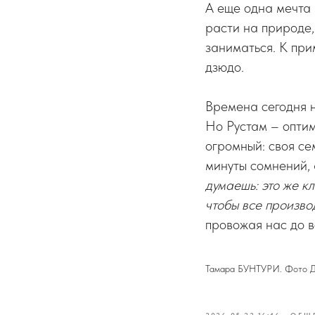
А еще одна мечта 
расти на природе,
заниматься. К при
дзюдо.
Времена сегодня н
Но Рустам – оптим
огромный: своя сем
минуты сомнений, а
думаешь: это же кл
чтобы все произво
провожая нас до во
Тамара БУНТУРИ. Фото