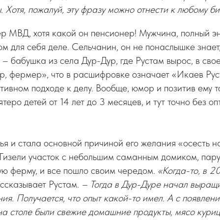
. Хотя, пожалуй, эту фразу можно отнести к любому би
р МВД, хотя какой он пенсионер! Мужчина, полный э
ом для себя деле. Сельчанин, он не понаслышке знает
 – бабушка из села Дур-Дур, где Рустам вырос, в сво
р, фермер», что в расшифровке означает «Икаев Рус
ативном подходе к делу. Вообще, юмор и позитив ему 
теро детей от 14 лет до 3 месяцев, и тут точно без о
ья и стала основной причиной его желания «осесть н
Гизели участок с небольшим саманным домиком, пару
ю ферму, и все пошло своим чередом.
«Когда-то, в 20
ссказывает Рустам.
– Тогда в Дур-Дуре начал выращ
ия. Получается, что опыт какой-то имел. А с появлен
 на столе были свежие домашние продукты, мясо курицы