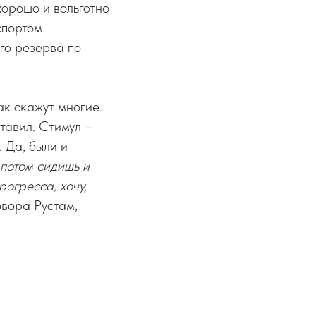
хорошо и вольготно
спортом
го резерва по
ак скажут многие.
ставил. Стимул –
. Да, были и
 потом сидишь и
рогресса, хочу,
овора Рустам,