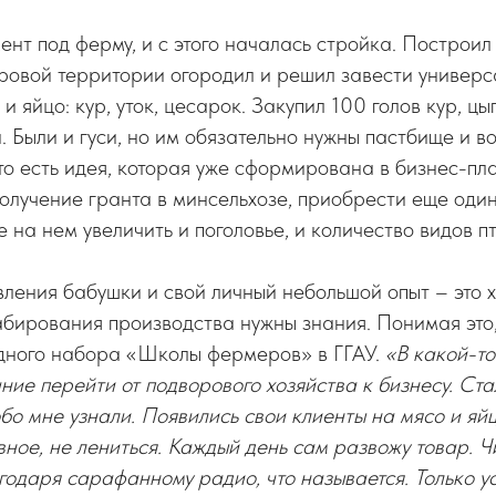
нт под ферму, и с этого началась стройка. Построи
оровой территории огородил и решил завести универс
 и яйцо: кур, уток, цесарок. Закупил 100 голов кур, цы
. Были и гуси, но им обязательно нужны пастбище и во
ато есть идея, которая уже сформирована в бизнес-пла
получение гранта в минсельхозе, приобрести еще один
 на нем увеличить и поголовье, и количество видов п
вления бабушки и свой личный небольшой опыт – это 
бирования производства нужны знания. Понимая это,
дного набора «Школы фермеров» в ГГАУ.
«В какой-то
ние перейти от подворового хозяйства к бизнесу. Ст
бо мне узнали. Появились свои клиенты на мясо и яй
вное, не лениться. Каждый день сам развожу товар. Ч
годаря сарафанному радио, что называется. Только у