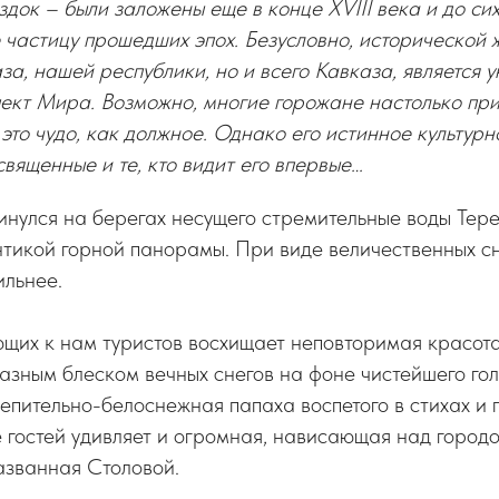
док – были заложены еще в конце XVIII века и до си
 частицу прошедших эпох. Безусловно, исторической
за, нашей республики, но и всего Кавказа, является 
ект Мира. Возможно, многие горожане настолько прив
это чудо, как должное. Однако его истинное культур
вященные и те, кто видит его впервые…
нулся на берегах несущего стремительные воды Тере
нтикой горной панорамы. При виде величественных с
ильнее.
щих к нам туристов восхищает неповторимая красота
азным блеском вечных снегов на фоне чистейшего гол
лепительно-белоснежная папаха воспетого в стихах и 
гостей удивляет и огромная, нависающая над городо
названная Столовой.