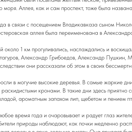
го моря. Аллея, как и сам проспект, тоже была назван
ода в связи с посещением Владикавказа сыном Никол
естеровская аллея была переименована в Александро
й около 1 км прогуливались, наслаждались и восхища
етагуров, Александр Грибоедов, Александр Пушкин, 
ледствии они рассказали об этом в своих бессмертн
сли в могучие высокие деревья. В самые жаркие дни
 раскидистыми кронами. В такие дни здесь приятно с
ладой, ароматным запахом лип, щебетом и пением пт
любое время года и очаровывает и радует глаз жителе
бители природы наблюдают, как почки медленно расп
ют деревья в ярко-зеленую листву. Она придает бул