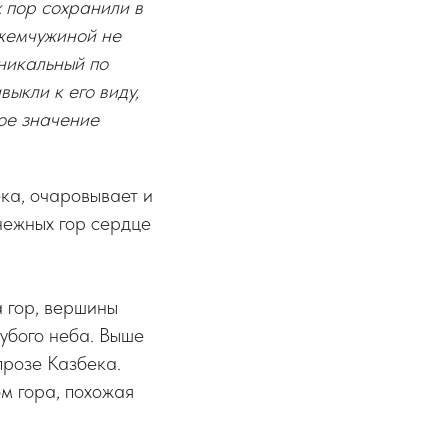
х пор сохранили в
 жемчужиной не
уникальный по
ыкли к его виду,
ное значение
ка, очаровывает и
нежных гор сердце
 гор, вершины
убого неба. Выше
прозе Казбека.
м гора, похожая