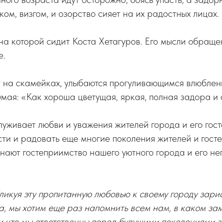
ком, визгом, и озорство сияет на их радостных лицах.
 на которой сидит Коста Хетагуров. Его мысли обращен
е.
 на скамейках, улыбаются прогуливающимся влюблен
умая: «Как хороша цветущая, яркая, полная задора и 
уживает любви и уважения жителей города и его госте
сти и радовать еще многие поколения жителей и госте
инают гостеприимство нашего уютного города и его н
ликуя эту пропитанную любовью к своему городу зари
а, мы хотим еще раз напомнить всем нам, в каком за
и что мы ответственны перед будущими поколениями з