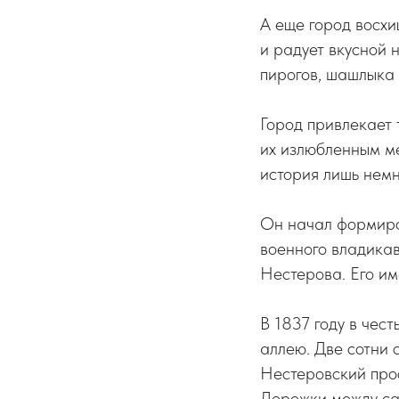
А еще город восх
и радует вкусной
пирогов, шашлыка 
Город привлекает 
их излюбленным м
история лишь немн
Он начал формиро
военного владикав
Нестерова. Его им
В 1837 году в чес
аллею. Две сотни 
Нестеровский прос
Дорожки между са