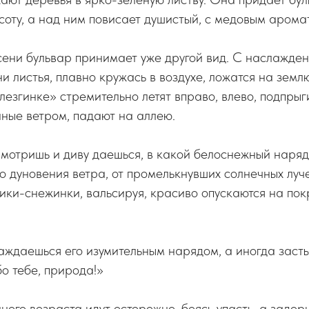
оту, а над ним повисает душистый, с медовым аромат
ени бульвар принимает уже другой вид. С наслажден
и листья, плавно кружась в воздухе, ложатся на земл
езгинке» стремительно летят вправо, влево, подпрыг
ные ветром, падают на аллею.
мотришь и диву даешься, в какой белоснежный наряд
го дуновения ветра, от промелькнувших солнечных луч
ики-снежинки, вальсируя, красиво опускаются на по
ждаешься его изумительным нарядом, а иногда заст
о тебе, природа!»
ого возраста идут осторожно, боясь упасть, а задо