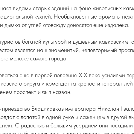
ищает видами старых зданий на фоне живописных кав
 национальной кухней. Необыкновенные ароматы неж
и дымка от углей отовсюду доносятся еще издалека.
туристов богатой культурой и душевным кавказским г
естом является наш знаменитый, неповторимый просп
ого моложе самого города.
ваться еще в первой половине XIX века усилиями пе
казского округа и коменданта крепости генерал-ле
енем проспект и был назван.
ть приезда во Владикавказ императора Николая I зал
солдат с лопатой в одной руке и саженцем в другой в
пект. С радостью и большим усердием они посадили
женцами были посыпаны желтым песком, привезенны