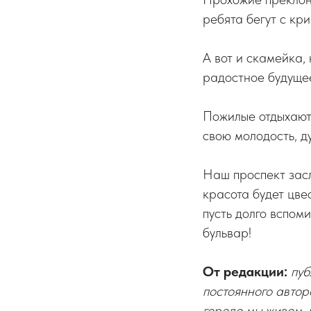
ребята бегут с кри
А вот и скамейка,
радостное будуще
Пожилые отдыхают
свою молодость, д
Наш проспект засл
красота будет цве
пусть долго вспом
бульвар!
От редакции:
пуб
постоянного автор
городе мы живем, 