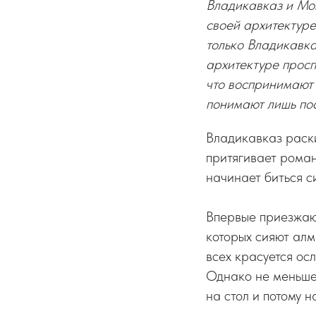
Владикавказ и Моз
своей архитектуре
только Владикавка
архитектуре просп
что воспринимают 
понимают лишь пос
Владикавказ раски
притягивает рома
начинает биться с
Впервые приезжаю
которых сияют алм
всех красуется ос
Однако не меньше 
на стол и потому 