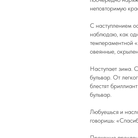
неповторимую крас
С наступлением ос
наблюдаю, как одн
темпераментной «л
овеянные, окрылен
Наступает зима. С
бульвар. От легко
блестят бриллиант
бульвар.
Любуешься и насла
говоришь: «Спасиб
Прохожие преклонн