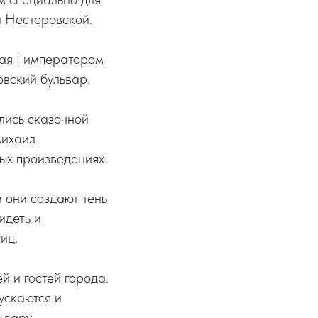
а Нестеровской.
ая I императором
вский бульвар.
лись сказочной
Михаил
ых произведениях.
 они создают тень
идеть и
иц.
й и гостей города.
ускаются и
ьвару