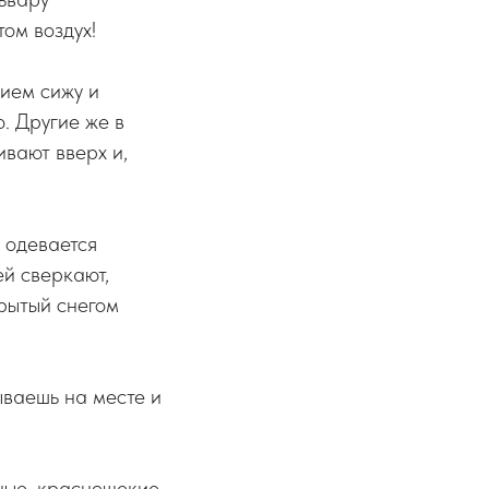
ом воздух!
ием сижу и
ю. Другие же в
ивают вверх и,
 одевается
ей сверкают,
крытый снегом
ываешь на месте и
рные, краснощекие