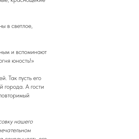
ы в светлое,
ным и вспоминают
огня юность!»
й. Так пусть его
й города. А гости
еповторимый
совку нашего
мечательном
а сохранность его