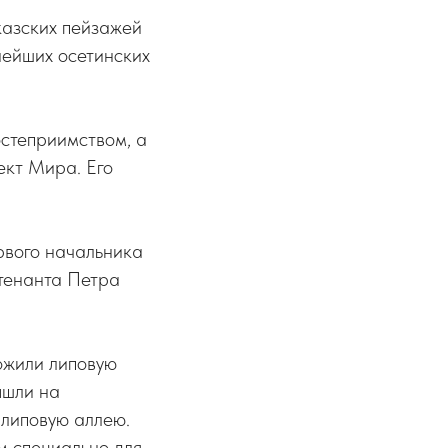
казских пейзажей
нейших осетинских
остеприимством, а
ект Мира. Его
рвого начальника
йтенанта Петра
ожили липовую
ышли на
 липовую аллею.
м специально для