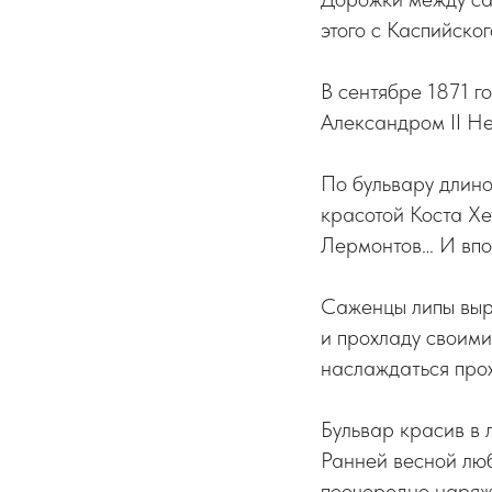
этого с Каспийско
В сентябре 1871 г
Александром II Н
По бульвару длино
красотой Коста Х
Лермонтов… И впос
Саженцы липы выро
и прохладу своими
наслаждаться прох
Бульвар красив в 
Ранней весной лю
поочередно наряжа