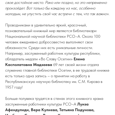
свое достойное место. Рано или поздно, но это непременно
произойдет. Вот только бы каждому из нас, особенно
молодым, не упустить свой час встречи с тем, что так важно».
Проводниками в удивительно яркий, красочный,
познавательный книжный мир являются библиотекари
Национальной научной библиотеки РСО–А. Около 100
человек ежедневно добросовестно выполняют свои
обязанности. Среди них есть уникальные личности.
Например, заслуженный работник культуры республики,
обладатель медали «Во Славу Осетии»
Елена
Касполатовна Мадзаева
69 лет своей жизни отдала
служению главной библиотеке Осетии, в ее трудовой книжке
есть только одна запись – о принятии на работу в
Республиканскую научную библиотеку им. С.М. Кирова в
1957 году!
Больше полувека трудятся в стенах этого книжного храма
заслуженные работники культуры РСО–А
Луиза
Афендулиди, Вера Кулиева, Татьяна Подунова,