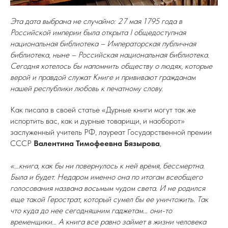
Эта дата выбрана не случайно: 27 мая 1795 года в
Российской империи была открыта I общедоступная
национальная библиотека – Императорская публичная
библиотека, ныне – Российская национальная библиотека.
Сегодня хотелось бы напомнить обществу о людях, которые
верой и правдой служат Книге и прививают гражданам
нашей республики любовь к печатному слову.
Как писала в своей статье «Дурные книги могут так же
испортить вас, как и дурные товарищи, и наоборот»
заслуженный учитель РФ, лауреат Государственной премии
СССР
Валентина Тимофеевна Бязырова
,
«…книга, как бы ни повернулось к ней время, бессмертна.
Была и будет. Недаром именно она по итогам всеобщего
голосования названа восьмым чудом света. И не родился
еще такой Герострат, который сумел бы ее уничтожить. Так
что куда до нее сегодняшним гаджетам… они-то
временщики… А книга все равно займет в жизни человека