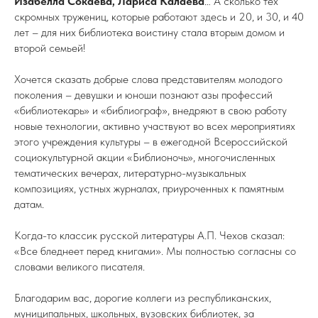
Изабелла Сокаева, Лариса Калаева
… А сколько тех
скромных тружениц, которые работают здесь и 20, и 30, и 40
лет – для них библиотека воистину стала вторым домом и
второй семьей!
Хочется сказать добрые слова представителям молодого
поколения – девушки и юноши познают азы профессий
«библиотекарь» и «библиограф», внедряют в свою работу
новые технологии, активно участвуют во всех мероприятиях
этого учреждения культуры – в ежегодной Всероссийской
социокультурной акции «Библионочь», многочисленных
тематических вечерах, литературно-музыкальных
композициях, устных журналах, приуроченных к памятным
датам.
Когда-то классик русской литературы А.П. Чехов сказал:
«Все бледнеет перед книгами». Мы полностью согласны со
словами великого писателя.
Благодарим вас, дорогие коллеги из республиканских,
муниципальных, школьных, вузовских библиотек, за