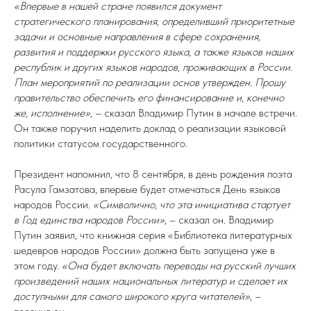
«Впервые в нашей стране появился документ
стратегического планирования, определивший приоритетные
задачи и основные направления в сфере сохранения,
развития и поддержки русского языка, а также языков наших
республик и других языков народов, проживающих в России.
План мероприятий по реализации основ утвержден. Прошу
правительство обеспечить его финансирование и, конечно
же, исполнение»,
– сказал Владимир Путин в начале встречи.
Он также поручил наделить доклад о реализации языковой
политики статусом государственного.
Президент напомнил, что 8 сентября, в день рождения поэта
Расула Гамзатова, впервые будет отмечаться День языков
народов России.
«Символично, что эта инициатива стартует
в Год единства народов России»
, – сказал он. Владимир
Путин заявил, что книжная серия «Библиотека литературных
шедевров народов России» должна быть запущена уже в
этом году.
«Она будет включать переводы на русский лучших
произведений наших национальных литератур и сделает их
доступными для самого широкого круга читателей»
, –