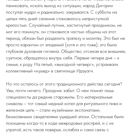
паниковать, искать выход из ситуации, народ Дигории
поступал мудро и радикально: закрывался. С субботы на
целых пять дней селение становилось неприступной
крепостью. Случайный путник, застигнутый праздником, не
мог его покинуть: он становился частью общины на этот
период, обязан был разделить трапезу и молитву. Это был не
просто карантин от эпидемий (хотя и это тоже), это была
глубокая духовная гигиена. Общество, отсекая все внешнее,
суетное, обращалось внутрь себя. Первые четыре дня – к
семье, к роду. На пятый, «выходной четверг», устраивали
коллективный «куывд» в святилище Идауаги.
Но что осталось от этого традиционного действа сегодня?
Увы, почти ничего. Праздник забыт. О нем помнят лишь
специалисты да редкие старожилы. Его материальные
символы – тот самый медный котел для ритуального пива и
железная цепь – стали музейными экспонатами,
безмолвными свидетелями ушедшей эпохи. Остальные были
похищены когда-то в ходе межродовых распрей, и с их
утратой, есть такое поверье, ослабла и сама связь с