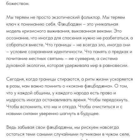
божеством.
Мы теряем не просто экзотический фольклор. Мы теряем
ключ к пониманию себя. Фæцбадæн – это уникальная
модель кризисного выживания, выкованная веками. Это
осознание, что иногда для спасения нужно не разбегаться, а
собраться вместе. Что границы – не всегда зло, иногда они
– условие сохранения идентичности. Что память о предках и
почитание местных святынь – не суеверие, а система
духовной экологии, которая удерживала мир в равновесии.
Сегодня, когда границы стираются, а ритм жизни ускоряется
в разы, нам важно помнить о «коконе фæцбадæна». О том,
что у каждой общины, у каждого народа есть право и
мудрость иногда останавливать время. Чтобы передохнуть.
Чтобы вспомнить, кто мы и откуда. Чтобы очиститься и с
новыми силами уверенно шагнуть в будущее.
Ведь забывая свои фæцбадæны, мы рискуем навсегда
остаться теми самыми случайными путниками в чужом селе,