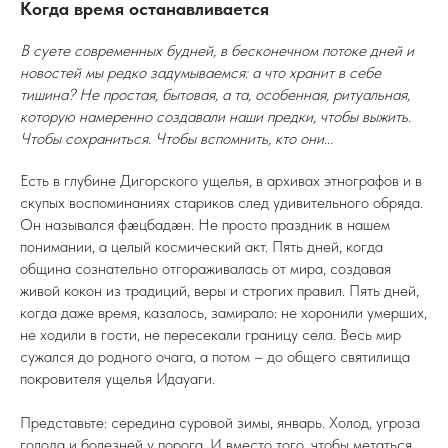
Когда время останавливается
В суете современных будней, в бесконечном потоке дней и
новостей мы редко задумываемся: а что хранит в себе
тишина? Не простая, бытовая, а та, особенная, ритуальная,
которую намеренно создавали наши предки, чтобы выжить.
Чтобы сохраниться. Чтобы вспомнить, кто они...
Есть в глубине Дигорского ущелья, в архивах этнографов и в
скупых воспоминаниях стариков след удивительного обряда.
Он назывался фæцбадæн. Не просто праздник в нашем
понимании, а целый космический акт. Пять дней, когда
община сознательно отгораживалась от мира, создавая
живой кокон из традиций, веры и строгих правил. Пять дней,
когда даже время, казалось, замирало: не хоронили умерших,
не ходили в гости, не пересекали границу села. Весь мир
сужался до родного очага, а потом – до общего святилища
покровителя ущелья Идауаги.
Представьте: середина суровой зимы, январь. Холод, угроза
голода и болезней у порога. И вместо того, чтобы метаться,