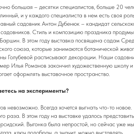
чно большая – десятки специалистов, больше 20 чел
длинный, и у каждого специалиста в нем есть своя рол
авный садовник Антон Дубенюк – кандидат сельскохо
т садовников. Стиль и композицию праздника продум
Баршин. В этом году выставка посвящена садам Сред
кого союза, которые занимаются ботанической живоп
ны Голубевой расписывают декорации. Наши садовн
мер Илья Романов закончил художественную школу и 
огает оформлять выставочное пространство.
аетесь на эксперименты?
ов невозможно. Всегда хочется выгнать что-то новое.
ого раза. В этом году на выставке удалось представит
рсидский. Выгонка была непростой, но сейчас уже мы
тата, ключ подобран, а значит, можно выставлять.