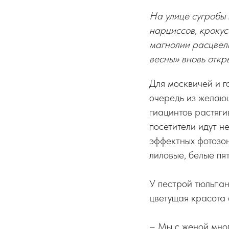
На улице сугробы 
нарциссов, крокус
магнолии расцвели
весны» вновь откр
Для москвичей и г
очередь из желающ
гиацинтов растяги
посетители идут н
эффектных фотозон
лиловые, белые пя
У пестрой тюльпан
цветущая красота 
– Мы с женой мног