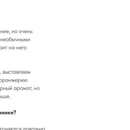
ние, но очень
с необычными
оит на него
, выставляем
ь оранжерею
рный аромат, но
ньше.
ннике?
гоняются довольно