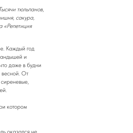
Тысячи тюльпанов,
вишня, сакура,
а «Репетиция
е. Каждый год
ландышей и
что даже в будни
 весной. От
 сиреневые,
ей.
ри котором
ель оказался не