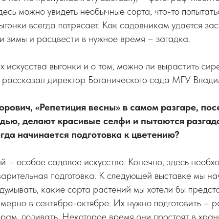
Здесь можно увидеть необычные сорта, что-то попытат
выгонки всегда потрясает. Как садовникам удается за
и зимы и расцвести в нужное время – загадка.
х искусства выгонки и о том, можно ли вырастить сир
» рассказал директор Ботанического сада МГУ Влади
орович, «Репетиция весны» в самом разгаре, по
удью, делают красивые селфи и пытаются разгад
огда начинается подготовка к цветению?
й – особое садовое искусство. Конечно, здесь необх
арительная подготовка. К следующей выставке мы на
одумывать, какие сорта растений мы хотели бы предст
имерно в сентябре-октябре. Их нужно подготовить – р
рам, поливать. Некоторое время они простоят в хран