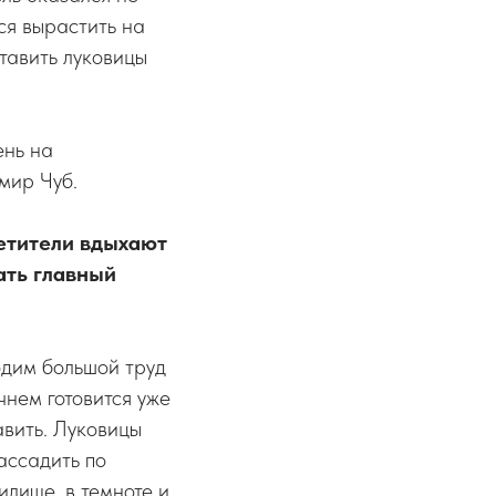
ься вырастить на
ставить луковицы
ень на
мир Чуб.
сетители вдыхают
ать главный
одим большой труд
чнем готовится уже
авить. Луковицы
ассадить по
илище, в темноте и