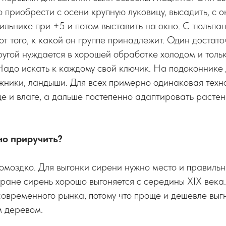
о приобрести с осени крупную луковицу, высадить, с 
ильнике при +5 и потом выставить на окно. С тюльпа
т того, к какой он группе принадлежит. Один достато
другой нуждается в хорошей обработке холодом и тольк
Надо искать к каждому свой ключик. На подоконнике
жники, ландыши. Для всех примерно одинаковая техно
е и влаге, а дальше постепенно адаптировать расте
но приручить?
омоздко. Для выгонки сирени нужно место и правиль
ране сирень хорошо выгоняется с середины ХIХ века.
современного рынка, потому что проще и дешевле выг
м деревом.