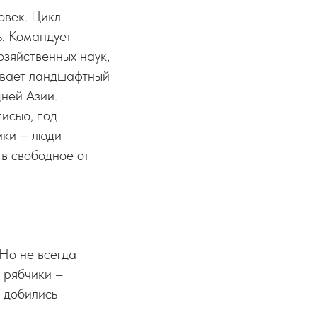
овек. Цикл
ь. Командует
зяйственных наук,
ывает ландшафтный
ней Азии.
исью, под
ики – люди
в свободное от
 Но не всегда
ь рябчики –
 добились