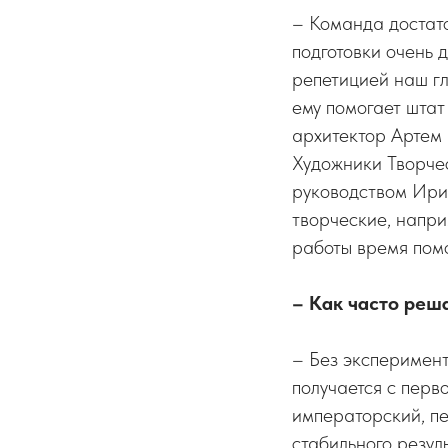
– Команда достато
подготовки очень 
репетицией наш гл
ему помогает шта
архитектор Артем 
Художники Творчес
руководством Ири
творческие, напри
работы время пом
– Как часто реш
– Без эксперимент
получается с перв
императорский, пе
стабильного резуль