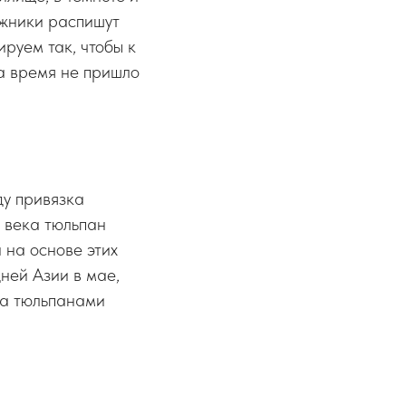
ожники распишут
руем так, чтобы к
 а время не пришло
ду привязка
 века тюльпан
 на основе этих
ней Азии в мае,
да тюльпанами