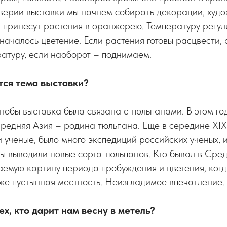
дверии выставки мы начнем собирать декорации, худ
 принесут растения в оранжерею. Температуру регули
началось цветение. Если растения готовы расцвести,
атуру, если наоборот – поднимаем.
тся тема выставки?
 чтобы выставка была связана с тюльпанами. В этом го
редняя Азия – родина тюльпана. Еще в середине ХIХ
 ученые, было много экспедиций российских ученых, и
ы выводили новые сорта тюльпанов. Кто бывал в Сред
аемую картину периода пробуждения и цветения, ког
же пустынная местность. Неизгладимое впечатление.
ех, кто дарит нам весну в метель?