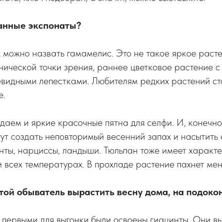
анные экспонаты?
можно назвать гамамелис. Это не такое яркое расте
нической точки зрения, раннее цветковое растение 
видными лепестками. Любителям редких растений ст
е.
даем и яркие красочные пятна для селфи. И, конечно
гут создать неповторимый весенний запах и насытит
ты, нарциссы, ландыши. Тюльпан тоже имеет характе
и всех температурах. В прохладе растение пахнет ме
той обыватель вырастить весну дома, на подоко
первыми для выгонки были освоены гиацинты. Они вы