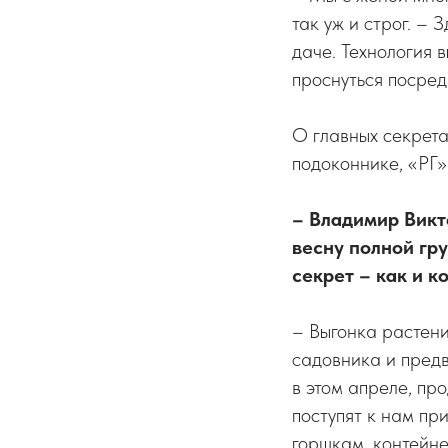
так уж и строг. – 
даче. Технология 
проснуться посред
О главных секрета
подоконнике, «РГ
– Владимир Викт
весну полной гр
секрет – как и к
– Выгонка растени
садовника и предв
в этом апреле, пр
поступят к нам пр
горшкам, контейне