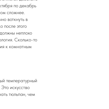
октября по декабрь
ном сложнее.
чно воткнуть в
о после этого
 должны неплохо
логия. Сколько-то
ния к комнатным
ный температурный
 Это искусство
нать тюльпан, чем