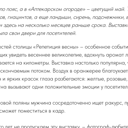
по пояс, а в «Аптекарском огороде» – цветущий май. 
ов, гиацинтов, а еще ландыши, сирень, подснежники, 
 здесь на несколько месяцев раньше срока. Выставк
ыла свои двери для посетителей.
остей столицы «Репетиция весны» – особенное событи
их увидеть весеннее великолепие, вдохнуть аромат 
вается на километры. Выставка настолько популярна, 
ескончаемым потоком. Воздух в оранжерее благоухает
 и ярких красок глаза разбегаются: желтые, розовые,
тна вызывают одни положительные эмоции у посетител
овой поляны мужчина сосредоточенно ищет ракурс, п
сможет поместиться в кадр.
о лет не пропускаем эту выставку, – фотограф-любит