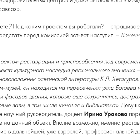
о-оздоровительных центров и даже автовокзала в ме
кавказ».
ете
?
Над каким проектом вы работали? – спрашивае
редстать перед комиссией вот-вот наступит.
– Конечн
роектом реставрации и приспособления под совреме
екта культурного наследия регионального значения – 
новоположник осетинской литературы К.Л. Хетагуров. 
музей, он находится на пересечении улиц Ботоева и
и фасадов здания, которые еще сохранились, достра
овые залы, в том числе кинозал и библиотека».
Девушк
е научный руководитель, доцент
Ирина Уракова
пор
 на данный объект. Вполне возможно, именно рестав
ие в дальнейшей, уже взрослой, профессиональной д