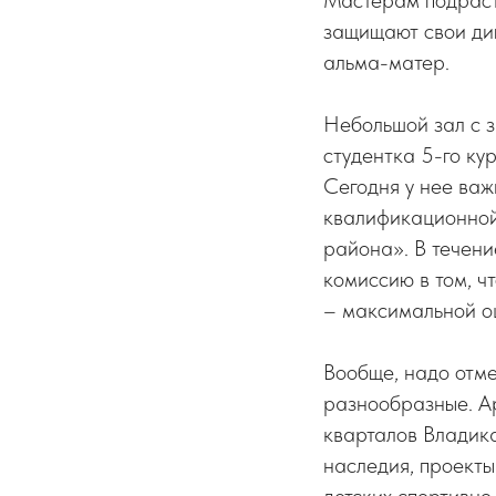
Мастерам подраст
защищают свои дип
альма-матер.
Небольшой зал с 
студентка 5-го к
Сегодня у нее важн
квалификационной
района». В течен
комиссию в том, ч
– максимальной о
Вообще, надо отме
разнообразные. А
кварталов Владика
наследия, проекты