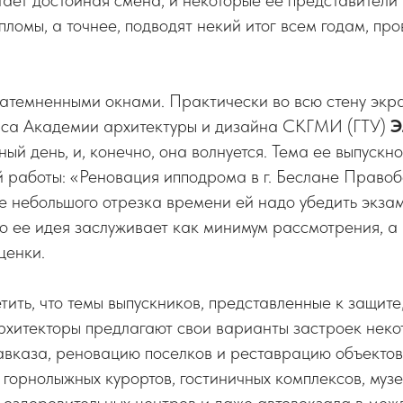
ает достойная смена, и некоторые ее представители
ломы, а точнее, подводят некий итог всем годам, пр
затемненными окнами. Практически во всю стену экр
урса Академии архитектуры и дизайна СКГМИ (ГТУ)
Э
ый день, и, конечно, она волнуется. Тема ее выпускн
 работы: «Реновация ипподрома в г. Беслане Право
ие небольшого отрезка времени ей надо убедить экз
то ее идея заслуживает как минимум рассмотрения, а
ценки.
тить, что темы выпускников, представленные к защите
рхитекторы предлагают свои варианты застроек неко
вказа, реновацию поселков и реставрацию объектов
 горнолыжных курортов, гостиничных комплексов, музе