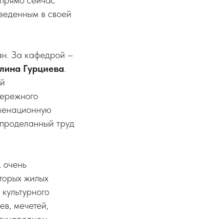
 прямо сейчас
оведенным в своей
ан. За кафедрой –
лина Гурциева
.
ой
бережного
аменационную
 проделанный труд
, очень
торых жилых
 культурного
ев, мечетей,