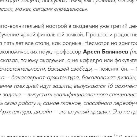
исходит защита, послушаю темы, выступления, потому 
ссии, может, сегодня определюсь».
ято-волнительный настрой в академии уже третий де
учение яркой финальной точкой. Процесс и радостны
 пять лет все стали, как родные. Несмотря на занято
 экономических наук, профессор
Арсен Баликоев
(на
казал, почему академия, а не кафедра или факульте
амостоятельности, большей свободы,
– пояснил он.
– С
ка – бакалавриат-архитектура, бакалавриат-дизайн,
чение трех дней идут защиты, выпускаются 16 архитек
 задача – выпустить квалифицированного специалист
ь свою работу и, самое главное, способного переобуч
Архитектура, дизайн – это штучный продукт. Это не гр