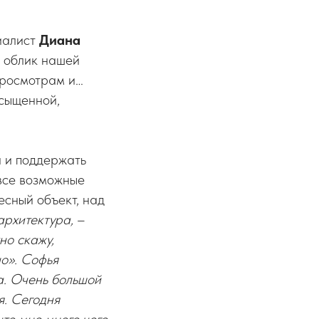
циалист
Диана
 облик нашей
просмотрам и…
асыщенной,
и и поддержать
 все возможные
есный объект, над
архитектура,
–
но скажу,
но». Софья
а. Очень большой
я. Сегодня