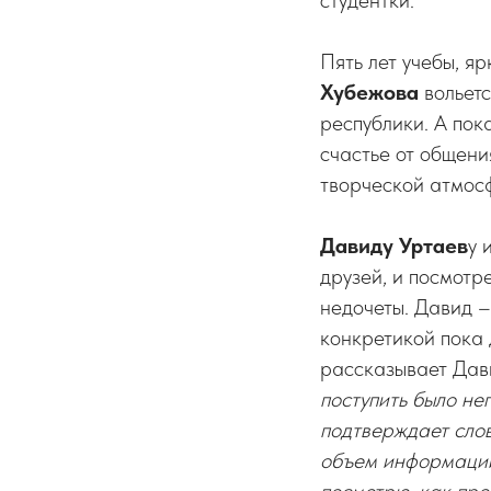
студентки.
Пять лет учебы, я
Хубежова
вольетс
республики. А пок
счастье от общени
творческой атмосф
Давиду Уртаев
у 
друзей, и посмотр
недочеты. Давид –
конкретикой пока 
рассказывает Дав
поступить было не
подтверждает слов
объем информации,