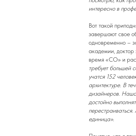
посмотрю, как про
интересно в профе
Вот такой приподн
завершают свое об
одновременно – за
академии, доктор
время «СО» и расс
требует большей с
учатся 152 челове
архитектуре. В те
дизайнеров. Наша
достойно выполнят
перестраиваться. 
единица».