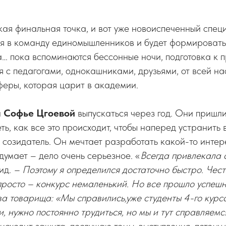
ркая финальная точка, и вот уже новоиспеченный спе
я в команду единомышленников и будет формировать
а… пока вспоминаются бессонные ночи, подготовка к 
я с педагогами, однокашниками, друзьями, от всей н
еры, которая царит в академии.
и
Софье Цгоевой
выпускаться через год. Они пришл
еть, как все это происходит, чтобы наперед устранить
 созидатель. Он мечтает разработать какой-то интер
думает – дело очень серьезное. «
Всегда привлекала 
ид.
– Поэтому я определился достаточно быстро. Чест
просто – конкурс немаленький. Но все прошло успеш
а товарища: «Мы справились,уже студенты 4-го курс
 нужно постоянно трудиться, но мы и тут справляемс