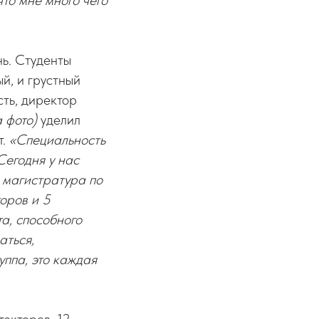
что мне много чего
нь. Студенты
й, и грустный
сть, директор
 фото)
уделил
т.
«Специальность
егодня у нас
 магистратура по
торов и 5
а, способного
аться,
уппа, это каждая