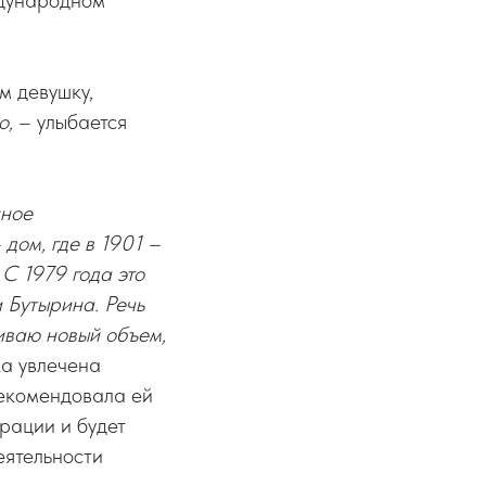
ждународном
м девушку,
о,
– улыбается
нное
дом, где в 1901 –
С 1979 года это
 Бутырина. Речь
иваю новый объем,
а увлечена
екомендовала ей
рации и будет
еятельности