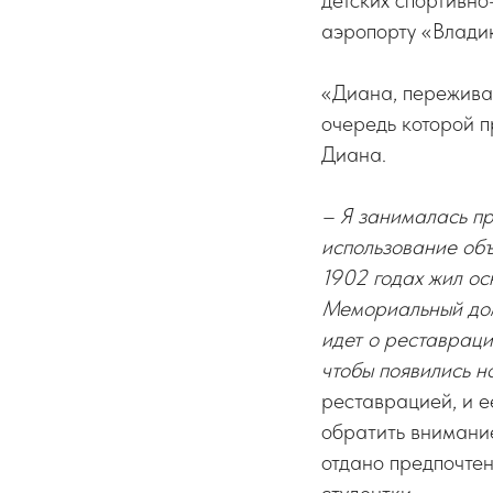
детских спортивн
аэропорту «Влади
«Диана, пережива
очередь которой п
Диана.
– Я занималась п
использование объ
1902 годах жил ос
Мемориальный дом-
идет о реставраци
чтобы появились н
реставрацией, и е
обратить внимание
отдано предпочтен