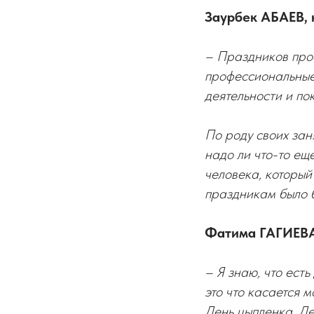
Заурбек АБАЕВ, 
– Праздников проф
профессиональные
деятельности и по
По роду своих зан
надо ли что-то ещ
человека, который
праздникам было б
Фатима ГАГИЕВА,
– Я знаю, что ест
это что касается 
День цыпленка, Де