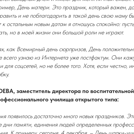
имер, День матери. Это праздник, который важен, да
равить и не поблагодарить в такой день свою маму б
т к остальным новым датам я отношусь спокойно: пусть
ать, но в моей жизни они большой роли не играют.
х, как Всемирный день сюрпризов, День положительны
е всего узнаю из Интернета уже постфактум. Они каж
для соцсетей, но не более того. Хотя, если честно, 
бку.
ВА, заместитель директора по воспитательной
офессионального училища открытого типа:
мя появилось достаточно много новых праздников. Эт
е дни памяти, единения людей определенных професс
ия. К примеру, сегодня, 4 декабря, – День шапки-уша