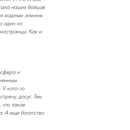
асала наших бойцов
ся модным зимним
о один из
ностранцы. Как и
осфера и
еменным
 У кого-то
тречу, досуг. Тем
 что такое
. А еще богатство