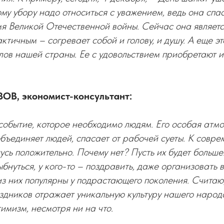
ному убору надо относиться с уважением, ведь она сп
мя Великой Отечественной войны. Сейчас она являет
ктичным – согревает собой и голову, и душу. А еще эт
ов нашей страны. Ее с удовольствием приобретают и
ОВ, экономист-консультант:
событие, которое необходимо людям. Его особая атм
бъединяет людей, спасает от рабочей суеты. К совр
сь положительно. Почему нет? Пусть их будет больше.
бнуться, у кого-то – поздравить, даже организовать вс
из них популярны у подрастающего поколения. Считаю,
дников отражает уникальную культуру нашего народа
тимизм, несмотря ни на что.