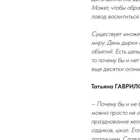
Может, чтобы обра
повод восхититься
Существует множес
миру: День дырки 
объятий. Есть цел
то почему бы и не
еще десятки огонь
Татьяна ГАВРИЛ
– Почему бы и не 
можно просто не о
празднование хелл
садиков, школ. Ег
традициям. Слава Б