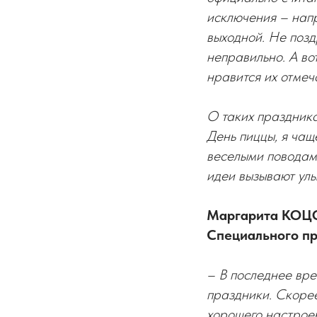
исключения – напр
выходной. Не позд
неправильно. А во
нравится их отмеч
О таких праздника
День пиццы, я чащ
веселыми поводами 
идеи вызывают улы
Маргарита КОЦОЕ
Специального пр
– В последнее вре
праздники. Скоре
хорошего настроен