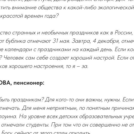
тить внимание общества к какой-либо экологической
 красотой времен года?
тво странных и необычных праздников как в России, 
от бублика отмечают 31 мая. Завтра, 4 декабря, отм
ые календари с праздниками на каждый день. Если ком
т? Человек сам себе создает хороший настрой. Если от
ков хорошего настроения, то я – за.
ОВА, пенсионер:
быть праздникам? Для кого-то они важны, нужны. Если 
тмечать. Для меня неприятным, по понятным причинам
оуина. На уровне всех детских образовательных учр
о отмечали студенты. При том что он совершенно не 
огу, сейчас от этого стали отходить.