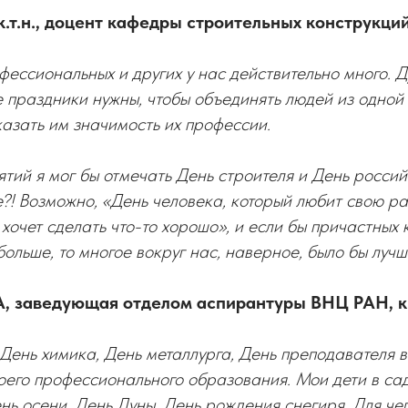
к.т.н., доцент кафедры строительных конструкци
ессиональных и других у нас действительно много. Д
 праздники нужны, чтобы объединять людей из одной
казать им значимость их профессии.
ятий я мог бы отмечать День строителя и День россий
е?! Возможно, «День человека, который любит свою ра
 хочет сделать что-то хорошо», и если бы причастных 
ольше, то многое вокруг нас, наверное, было бы лучш
 заведующая отделом аспирантуры ВНЦ РАН, к.т
ь День химика, День металлурга, День преподавателя 
моего профессионального образования. Мои дети в са
нь осени, День Луны, День рождения снегиря. Для чег