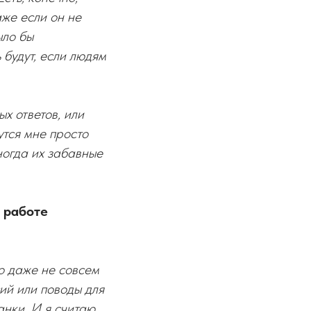
же если он не
ыло бы
 будут, если людям
х ответов, или
утся мне просто
иногда их забавные
 работе
о даже не совсем
ий или поводы для
нки. И я считаю,