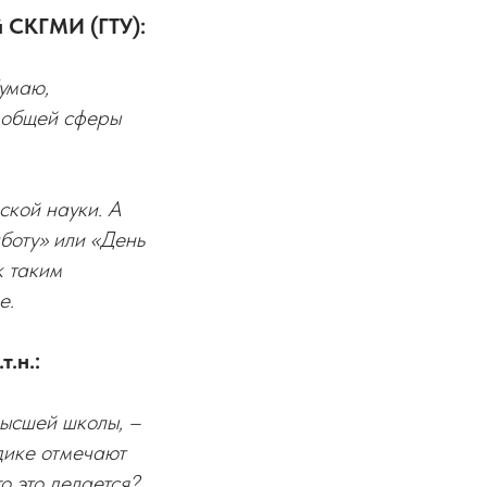
й СКГМИ (ГТУ):
умаю,
 общей сферы
ской науки. А
боту» или «День
к таким
е.
.н.:
высшей школы, –
дике отмечают
о это делается?