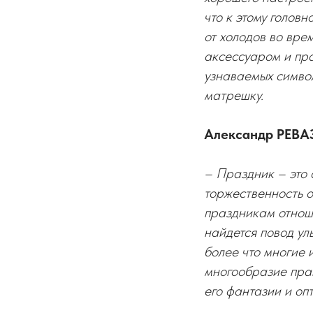
что к этому голов
от холодов во вре
аксессуаром и пра
узнаваемых символ
матрешку.
Александр РЕВАЗ
– Праздник – это 
торжественность о
праздникам отношу
найдется повод улы
более что многие 
многообразие праз
его фантазии и оп