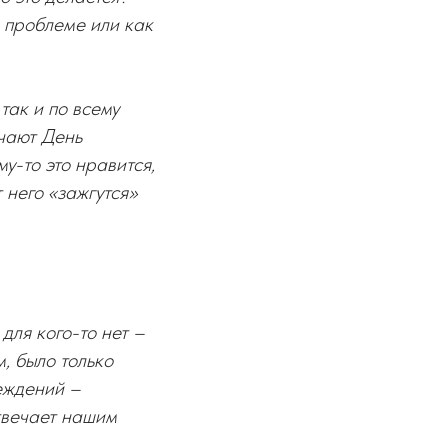
 проблеме или как
так и по всему
ечают День
у-то это нравится,
 него «зажгутся»
для кого-то нет –
, было только
еждений –
отвечает нашим